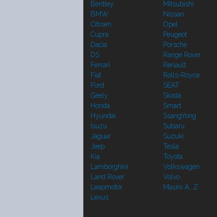
Bentley
Mitsubishi
BMW
Nissan
Citroen
Opel
Cupra
Peugeot
Dacia
Porsche
DS
Range Rover
Ferrari
Renault
Fiat
Rolls-Royce
Ford
SEAT
Geely
Skoda
Honda
Smart
Hyundai
SsangYong
Isuzu
Subaru
Jaguar
Suzuki
Jeep
Tesla
Kia
Toyota
Lamborghini
Volkswagen
Land Rover
Volvo
Leapmotor
Mașini A...Z
Lexus