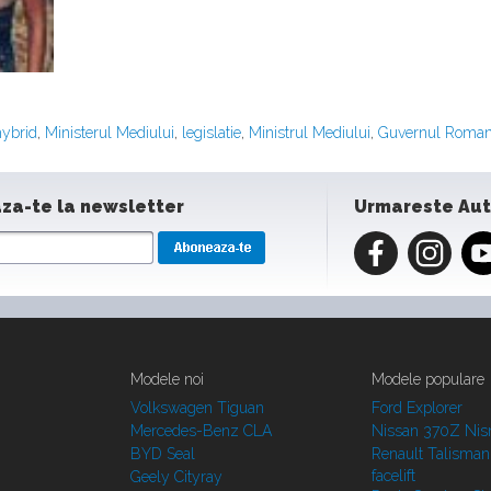
hybrid
,
Ministerul Mediului
,
legislatie
,
Ministrul Mediului
,
Guvernul Roman
za-te la newsletter
Urmareste Au
Modele noi
Modele populare
Volkswagen Tiguan
Ford Explorer
Mercedes-Benz CLA
Nissan 370Z Ni
BYD Seal
Renault Talisman
facelift
Geely Cityray