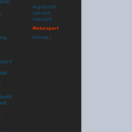
tepway
August 2026
Iulie 2026
s
Iunie 2026
Motorsport
Formula 1
ring
lasa E
lift
y
acelift
lift
t
a