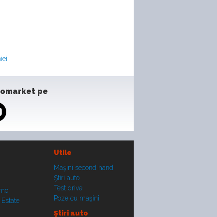
iei
tomarket pe
Utile
Maşini second hand
Ştiri auto
Test drive
smo
Poze cu maşini
 Estate
Ştiri auto