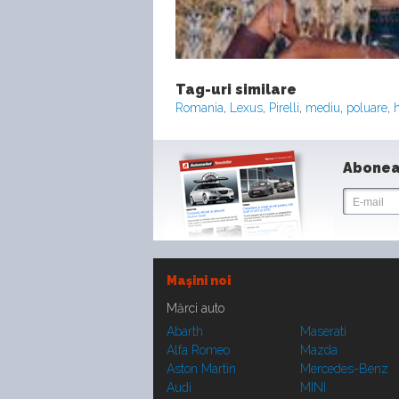
Tag-uri similare
Romania
,
Lexus
,
Pirelli
,
mediu
,
poluare
,
Abonea
Maşini noi
Mărci auto
Abarth
Maserati
Alfa Romeo
Mazda
Aston Martin
Mercedes-Benz
Audi
MINI