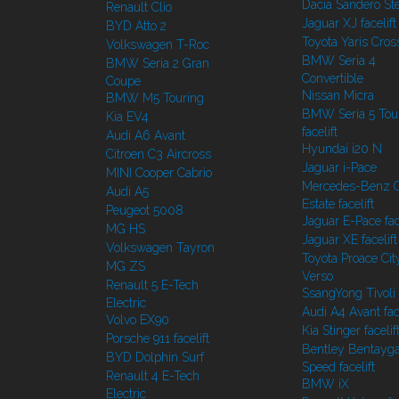
Dacia Sandero S
Renault Clio
Jaguar XJ facelift
BYD Atto 2
Toyota Yaris Cros
Volkswagen T-Roc
BMW Seria 4
BMW Seria 2 Gran
Convertible
Coupe
Nissan Micra
BMW M5 Touring
BMW Seria 5 Tou
Kia EV4
facelift
Audi A6 Avant
Hyundai i20 N
Citroen C3 Aircross
Jaguar i-Pace
MINI Cooper Cabrio
Mercedes-Benz C
Audi A5
Estate facelift
Peugeot 5008
Jaguar E-Pace face
MG HS
Jaguar XE facelift
Volkswagen Tayron
Toyota Proace Cit
MG ZS
Verso
Renault 5 E-Tech
SsangYong Tivoli f
Electric
Audi A4 Avant face
Volvo EX90
Kia Stinger facelif
Porsche 911 facelift
Bentley Bentayg
BYD Dolphin Surf
Speed facelift
Renault 4 E-Tech
BMW iX
Electric