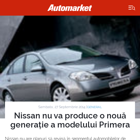
×
Sambata, 27 Septembrie 2014 |
GENERAL
Nissan nu va produce o nouă
generație a modelului Primera
Nissan nu are planuri să revină în segmentul automobilelor de