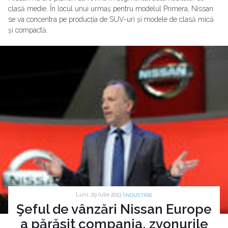
clasă medie. În locul unui urmaș pentru modelul Primera, Nissan
se va concentra pe producția de SUV-uri și modele de clasă mică
și compactă.
Luni, 29 Iulie 2013 |
INDUSTRIE
Şeful de vânzări Nissan Europe
a părăsit compania, zvonurile