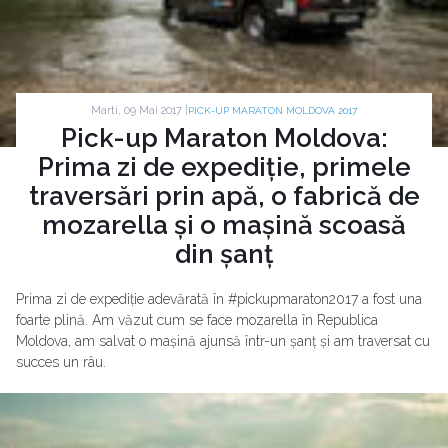
Marti, 09 Mai 2017 |
PICK-UP MARATON MOLDOVA 2017
Pick-up Maraton Moldova:
Prima zi de expediție, primele
traversări prin apă, o fabrică de
mozarella și o mașină scoasă
din șanț
Prima zi de expediție adevărată în #pickupmaraton2017 a fost una
foarte plină. Am văzut cum se face mozarella în Republica
Moldova, am salvat o mașină ajunsă într-un șanț și am traversat cu
succes un râu.