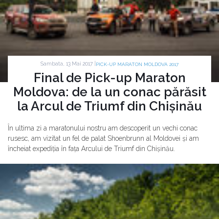
Sambata, 13 Mai 2017 |
PICK-UP MARATON MOLDOVA 2017
Final de Pick-up Maraton
Moldova: de la un conac părăsit
la Arcul de Triumf din Chișinău
În ultima zi a maratonului nostru am descoperit un vechi conac
rusesc, am vizitat un fel de palat Shoenbrunn al Moldovei și am
încheiat expediția în fața Arcului de Triumf din Chișinău.