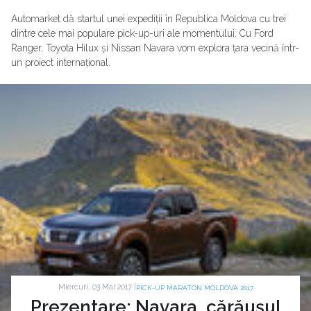
Automarket dă startul unei expediții în Republica Moldova cu trei
dintre cele mai populare pick-up-uri ale momentului. Cu Ford
Ranger, Toyota Hilux și Nissan Navara vom explora țara vecină într-
un proiect internațional.
Miercuri, 03 Mai 2017 |
PICK-UP MARATON MOLDOVA 2017
Prezentare: Navara, cărăușul