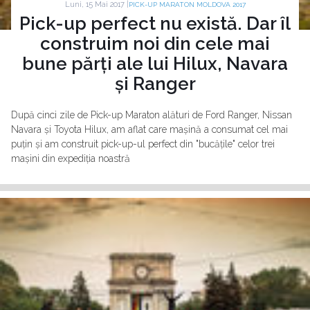
Luni, 15 Mai 2017 |
PICK-UP MARATON MOLDOVA 2017
Pick-up perfect nu există. Dar îl
construim noi din cele mai
bune părți ale lui Hilux, Navara
și Ranger
După cinci zile de Pick-up Maraton alături de Ford Ranger, Nissan
Navara și Toyota Hilux, am aflat care mașină a consumat cel mai
puțin și am construit pick-up-ul perfect din "bucățile" celor trei
mașini din expediția noastră