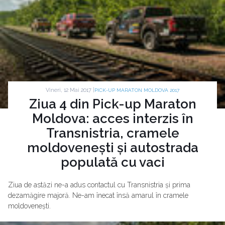
Vineri, 12 Mai 2017 |
PICK-UP MARATON MOLDOVA 2017
Ziua 4 din Pick-up Maraton
Moldova: acces interzis în
Transnistria, cramele
moldovenești și autostrada
populată cu vaci
Ziua de astăzi ne-a adus contactul cu Transnistria și prima
dezamăgire majoră. Ne-am înecat însă amarul în cramele
moldovenești.