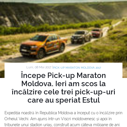
Luni, 08 Mai 2017 |
PICK-UP MARATON MOLDOVA 2017
Începe Pick-up Maraton
Moldova. Ieri am scos la
încălzire cele trei pick-up-uri
care au speriat Estul
Expediția noastră în Republica Moldova a început cu o încălzire prin
Orheiul Vechi. Am ajuns într-un Viscri moldovenesc și apoi în
tribunele unui stadion uriaș, construit acum câteva milioane de ani.