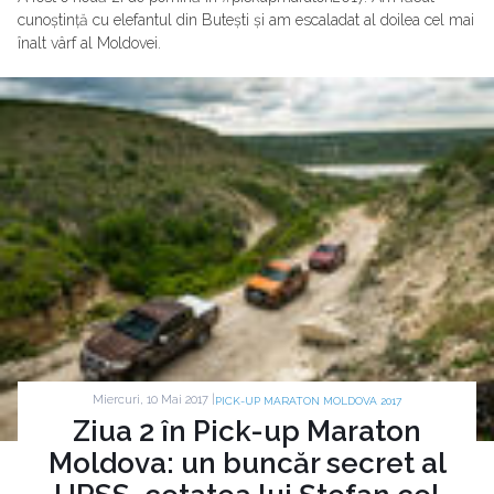
cunoștință cu elefantul din Butești și am escaladat al doilea cel mai
înalt vârf al Moldovei.
Miercuri, 10 Mai 2017 |
PICK-UP MARATON MOLDOVA 2017
Ziua 2 în Pick-up Maraton
Moldova: un buncăr secret al