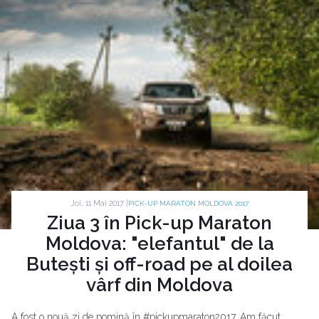
Joi, 11 Mai 2017 |
PICK-UP MARATON MOLDOVA 2017
Ziua 3 în Pick-up Maraton
Moldova: "elefantul" de la
Butești și off-road pe al doilea
vârf din Moldova
A fost o nouă zi de pomină în #pickupmaraton2017. Am făcut