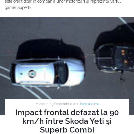
este oferit doar în compania unor motorizări şi reprezintă vârful
gamei Superb.
Miercuri, 15 Septembrie 2010 |
SIGURANTA
Impact frontal defazat la 90
km/h între Skoda Yeti şi
Superb Combi