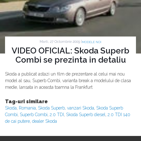
Marti, 27 Octombrie 2009 |
MODELE NOI
VIDEO OFICIAL: Skoda Superb
Combi se prezinta in detaliu
Skoda a publicat astazi un film de prezentare al celui mai nou
model al sau, Superb Combi, varianta break a modelului de clasa
medie, lansata in aceasta toamna la Frankfurt
Tag-uri similare
Skoda
,
Romania
,
Skoda Superb
,
vanzari Skoda
,
Skoda Superb
Combi
,
Superb Combi
,
2.0 TDI
,
Skoda Superb diesel
,
2.0 TDI 140
de cai putere
,
dealer Skoda