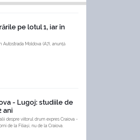
ile pe lotul 1, iar în
 din Autostrada Moldova (A7), anunță
va - Lugoj: studiile de
2 ani
talii despre viitorul drum expres Craiova -
orni de la Filiași, nu de la Craiova.