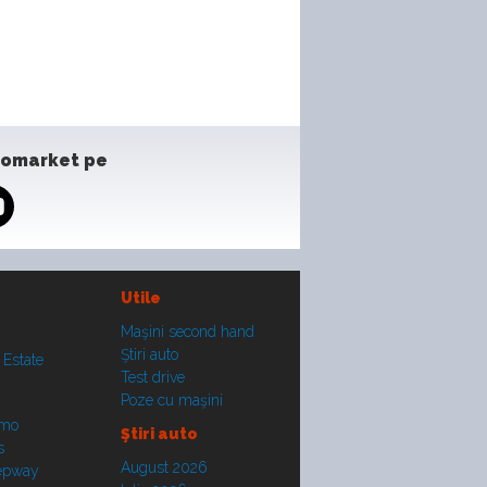
tomarket pe
Utile
Maşini second hand
Ştiri auto
 Estate
Test drive
Poze cu maşini
smo
Ştiri auto
s
August 2026
tepway