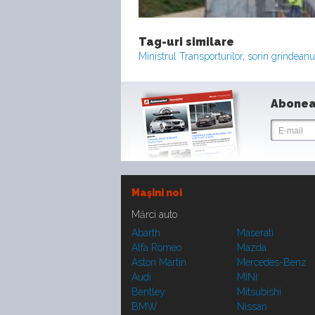
Tag-uri similare
Ministrul Transporturilor
,
sorin grindeanu
Abonea
Maşini noi
Mărci auto
Abarth
Maserati
Alfa Romeo
Mazda
Aston Martin
Mercedes-Benz
Audi
MINI
Bentley
Mitsubishi
BMW
Nissan