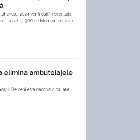
dă
ul anului 2024 vor fi dați în circulație
ea fi deschiși 300 de kilometri de drum
Va elimina ambuteiajele
asajul Berceni este deschis circulației.