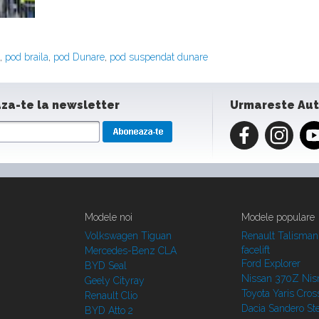
,
pod braila
,
pod Dunare
,
pod suspendat dunare
za-te la newsletter
Urmareste Au
Modele noi
Modele populare
Volkswagen Tiguan
Renault Talisman
facelift
Mercedes-Benz CLA
Ford Explorer
BYD Seal
Nissan 370Z Ni
Geely Cityray
Toyota Yaris Cros
Renault Clio
Dacia Sandero S
BYD Atto 2