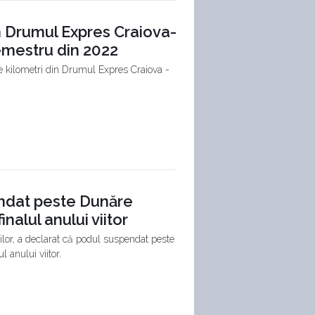
in Drumul Expres Craiova-
 semestru din 2022
 de kilometri din Drumul Expres Craiova -
endat peste Dunăre
inalul anului viitor
ilor, a declarat că podul suspendat peste
l anului viitor.