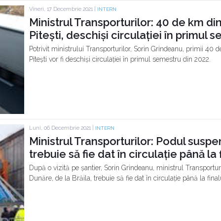
Vineri, 17 Decembrie 2021 |
INTERN
Ministrul Transporturilor: 40 de km d
Pitești, deschiși circulației în primul
Potrivit ministrului Transporturilor, Sorin Grindeanu, primii 40
Pitești vor fi deschiși circulației în primul semestru din 2022.
Luni, 06 Decembrie 2021 |
INTERN
Ministrul Transporturilor: Podul susp
trebuie să fie dat în circulație până la f
După o vizită pe șantier, Sorin Grindeanu, ministrul Transportur
Dunăre, de la Brăila, trebuie să fie dat în circulație până la finalu