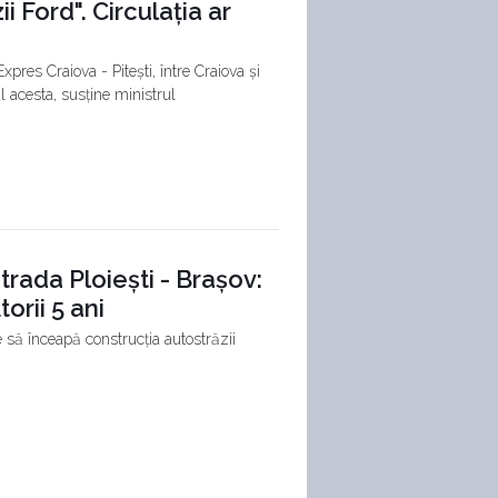
i Ford". Circulația ar
xpres Craiova - Pitești, între Craiova și
l acesta, susține ministrul
trada Ploiești - Brașov:
orii 5 ani
e să înceapă construcția autostrăzii