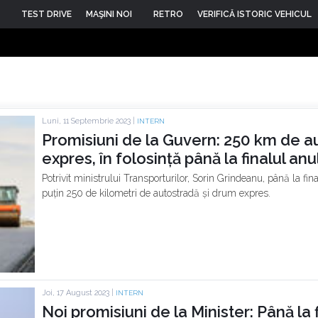
TEST DRIVE
MAŞINI NOI
RETRO
VERIFICĂ ISTORIC VEHICUL
Luni, 11 Septembrie 2023 |
INTERN
Promisiuni de la Guvern: 250 km de a
expres, în folosință până la finalul an
Potrivit ministrului Transporturilor, Sorin Grindeanu, până la finalu
puțin 250 de kilometri de autostradă și drum expres.
Joi, 17 August 2023 |
INTERN
Noi promisiuni de la Minister: Până la f