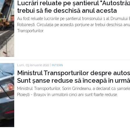
Lucrări reluate pe șantierul "Autostrăzi
trebui să fie deschisă anul acesta
Au fost reluate lucrările pe șantierul tronsonului 1 al Drumului E
Robănești. Circulația pe această porțiune ar trebui deschisă anu
Transporturilor.
Luni, 03 Ianuarie 2022 |
INTERN
Ministrul Transporturilor despre autos
Sunt șanse reduse să înceapă în următ
Ministrul Transporturilor, Sorin Grindeanu, a declarat că șansel
Ploiești - Brașov în următorii cinci ani sunt foarte reduse.