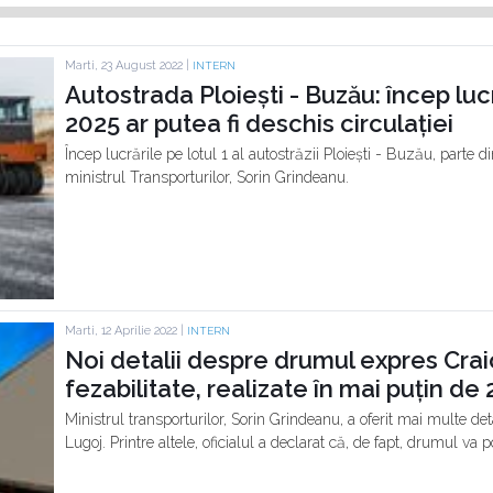
Marti, 23 August 2022 |
INTERN
Autostrada Ploiești - Buzău: încep lucrăr
2025 ar putea fi deschis circulației
Încep lucrările pe lotul 1 al autostrăzii Ploiești - Buzău, parte
ministrul Transporturilor, Sorin Grindeanu.
Marti, 12 Aprilie 2022 |
INTERN
Noi detalii despre drumul expres Craio
fezabilitate, realizate în mai puțin de 
Ministrul transporturilor, Sorin Grindeanu, a oferit mai multe de
Lugoj. Printre altele, oficialul a declarat că, de fapt, drumul va p