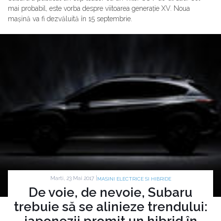
mai probabil, este vorba despre viitoarea generație XV. Noua
mașină va fi dezvăluită în 15 septembrie.
Marti, 23 Mai 2017 |
MASINI ELECTRICE SI HIBRIDE
De voie, de nevoie, Subaru
trebuie să se alinieze trendului:
japonezii promit un hibrid în