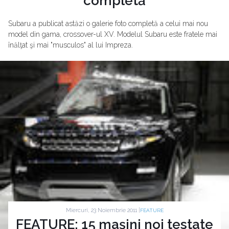
completă
Subaru a publicat astăzi o galerie foto completă a celui mai nou
model din gama, crossover-ul XV. Modelul Subaru este fratele mai
înălţat şi mai "musculos" al lui Impreza.
Miercuri, 23 Noiembrie 2011 |
FEATURE
FEATURE: 15 maşini noi testate