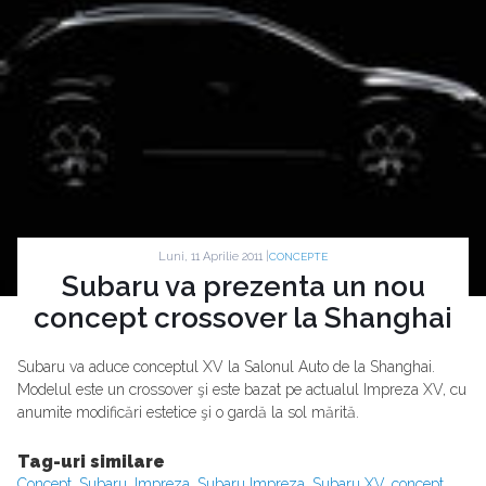
Luni, 11 Aprilie 2011 |
CONCEPTE
Subaru va prezenta un nou
concept crossover la Shanghai
Subaru va aduce conceptul XV la Salonul Auto de la Shanghai.
Modelul este un crossover şi este bazat pe actualul Impreza XV, cu
anumite modificări estetice şi o gardă la sol mărită.
Tag-uri similare
Concept
,
Subaru
,
Impreza
,
Subaru Impreza
,
Subaru XV
,
concept