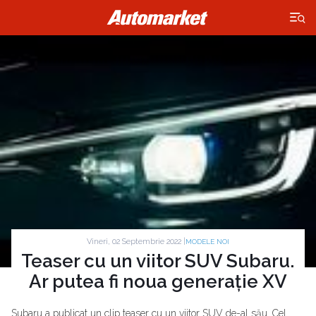
×
Vineri, 02 Septembrie 2022 |
MODELE NOI
Teaser cu un viitor SUV Subaru.
Ar putea fi noua generație XV
Subaru a publicat un clip teaser cu un viitor SUV de-al său. Cel