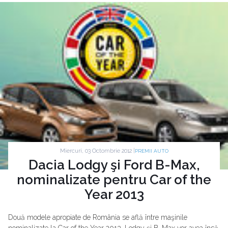
Miercuri, 03 Octombrie 2012 |
PREMII AUTO
Dacia Lodgy şi Ford B-Max,
nominalizate pentru Car of the
Year 2013
Două modele apropiate de România se află între maşinile