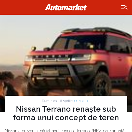
×
Duminica, 26 Aprilie |
CONCEPTE
Nissan Terrano renaște sub
forma unui concept de teren
Nissan a prezentat oficial noul concept Terrano PHEV, care anunță