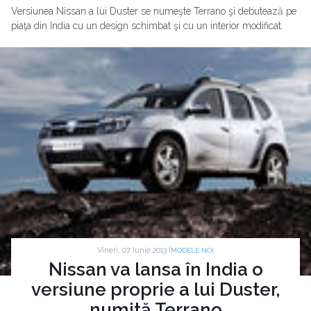
Versiunea Nissan a lui Duster se numeşte Terrano şi debutează pe
piaţa din India cu un design schimbat şi cu un interior modificat.
Vineri, 07 Iunie 2013 |
MODELE NOI
Nissan va lansa în India o
versiune proprie a lui Duster,
numită Terrano