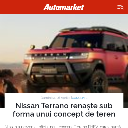
×
Duminica, 26 Aprilie |
CONCEPTE
Nissan Terrano renaște sub
forma unui concept de teren
Nissan a prezentat oficial noul concept Terrano PHEV, care anunță