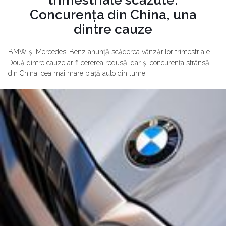
Concurența din China, una
dintre cauze
BMW și Mercedes-Benz anunță scăderea vânzărilor trimestriale.
Două dintre cauze ar fi cererea redusă, dar și concurența strânsă
din China, cea mai mare piață auto din lume.