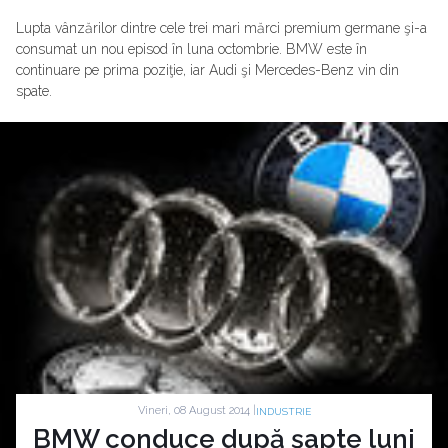
Lupta vânzărilor dintre cele trei mari mărci premium germane şi-a
consumat un nou episod în luna octombrie. BMW este în
continuare pe prima poziţie, iar Audi şi Mercedes-Benz vin din
spate.
Vineri, 08 August 2014 |
INDUSTRIE
BMW conduce după şapte luni