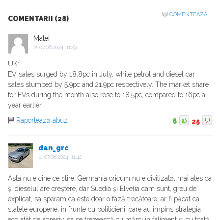
COMENTEAZA
COMENTARII (28)
Matei
la
07.08.2024, 11:29
UK:
EV sales surged by 18.8pc in July, while petrol and diesel car
sales slumped by 5.9pc and 21.9pc respectively. The market share
for EVs during the month also rose to 18.5pc, compared to 16pc a
year earlier.
Raportează abuz
6
25
dan_grc
la
07.08.2024, 11:42
Asta nu e cine ce știre, Germania oricum nu e civilizată, mai ales ca
și dieselul are creștere, dar Suedia și Elveția cam sunt, greu de
explicat, sa speram ca este doar o fază trecătoare, ar fi păcat ca
statele europene, în frunte cu politicienii care au împins strategia
eco atât de agresiv, sa se trezească cu mărci în faliment și cu toată