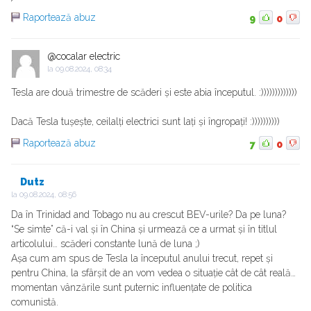
Raportează abuz
9
0
@cocalar electric
la
09.08.2024, 08:34
Tesla are două trimestre de scăderi și este abia începutul. :)))))))))))))
Dacă Tesla tușește, ceilalți electrici sunt lați și îngropați! :))))))))))
Raportează abuz
7
0
Dutz
la
09.08.2024, 08:56
Da în Trinidad and Tobago nu au crescut BEV-urile? Da pe luna?
“Se simte” că-i val și în China și urmează ce a urmat și în titlul
articolului… scăderi constante lună de luna ;)
Așa cum am spus de Tesla la începutul anului trecut, repet și
pentru China, la sfârșit de an vom vedea o situație cât de cât reală…
momentan vânzările sunt puternic influențate de politica
comunistă.