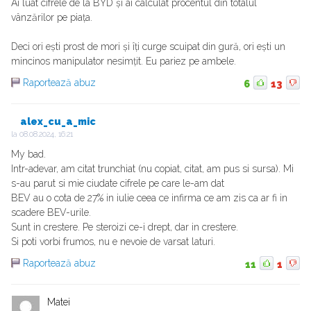
Ai luat cifrele de la BYD și ai calculat procentul din totalul
vânzărilor pe piața.
Deci ori ești prost de mori și îți curge scuipat din gură, ori ești un
mincinos manipulator nesimțit. Eu pariez pe ambele.
Raportează abuz
6
13
alex_cu_a_mic
la
08.08.2024, 16:21
My bad.
Intr-adevar, am citat trunchiat (nu copiat, citat, am pus si sursa). Mi
s-au parut si mie ciudate cifrele pe care le-am dat
BEV au o cota de 27% in iulie ceea ce infirma ce am zis ca ar fi in
scadere BEV-urile.
Sunt in crestere. Pe steroizi ce-i drept, dar in crestere.
Si poti vorbi frumos, nu e nevoie de varsat laturi.
Raportează abuz
11
1
Matei