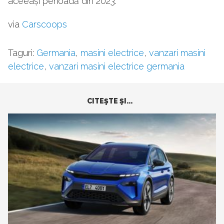
aceeași perioadă din 2023.
via
Carscoops
Taguri:
Germania
,
masini electrice
,
vanzari masini
electrice
,
vanzari masini electrice germania
CITEŞTE ŞI...