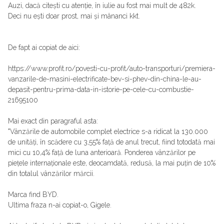
Auzi, dacă citești cu atenție, în iulie au fost mai mult de 482k.
Deci nu ești doar prost, mai și mânanci kkt.
De fapt ai copiat de aici:
https://www.profit.ro/povesti-cu-profit/auto-transporturi/premiera-
vanzarile-de-masini-electrificate-bev-si-phev-din-china-le-au-
depasit-pentru-prima-data-in-istorie-pe-cele-cu-combustie-
21695100
Mai exact din paragraful asta:
"Vânzările de automobile complet electrice s-a ridicat la 130.000
de unități, în scădere cu 3,55% față de anul trecut, fiind totodată mai
mici cu 10,4% față de luna anterioară. Ponderea vânzărilor pe
piețele internaționale este, deocamdată, redusă, la mai puțin de 10%
din totalul vânzărilor mărcii.
Marca find BYD.
Ultima fraza n-ai copiat-o, Gigele.