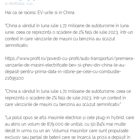
la
08.08.2024, 11:41
Hai ca se racesc EV-urile si in China.
"China a vândut în luna iulie 1,72 milioane de autoturisme în luna
iunie, ceea ce reprezintă o scădere de 2% față de iulie 2023, într-un
context în care vânzările de mașini cu benzină au scăzut
semnificativ.
https://www.profit.ro/povesti-cu-profit/auto-transporturi/premiera-
vanzarile-de-masini-electrificate-bev-si-phev-din-china-le-au-
depasit-pentru-prima-data-in-istorie-pe-cele-cu-combustie-
21695100
"China a vândut în luna iulie 1,72 milioane de autoturisme, ceea ce
reprezintă o scădere de 2% față de iulie 2023, într-un context în
care vânzările de mașini cu benzină au scăzut semnificativ."
"La polul opus se află mașinile electrice și cele plug-in hybrid, care
au atins un volum de 879.000 de unități, cu 50,84% mai multe
decât în urmă cu un an. Volumul mașinilor care sunt propulsate
exclusiv sau parțial de baterii care se încarcă la priză a depășit în