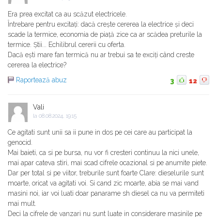
Era prea excitat ca au scăzut electricele.
Întrebare pentru excitați: dacă crește cererea la electrice și deci
scade la termice, economia de piață zice ca ar scădea preturile la
termice. Știi... Echilibrul cererii cu oferta.
Dacă ești mare fan termică nu ar trebui sa te exciți când creste
cererea la electrice?
Raportează abuz
3
12
Vali
la
08.08.2024, 19:15
Ce agitati sunt unii sa ii pune in dos pe cei care au participat la
genocid.
Mai baieti, ca si pe bursa, nu vor fi cresteri continuu la nici unele,
mai apar cateva stiri, mai scad cifrele ocazional si pe anumite piete.
Dar per total si pe viitor, treburile sunt foarte Clare: dieselurile sunt
moarte, oricat va agitati voi. Si cand zic moarte, abia se mai vand
masini noi, iar voi luati doar panarame sh diesel ca nu va permiteti
mai mult.
Deci la cifrele de vanzari nu sunt luate in considerare masinile pe