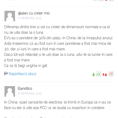
@alex cu creier mic
la
08.08.2024, 12:33
Diferența dintre tine și cei cu creier de dimensiuni normale e ca ei
nu se uita doar la o luna.
EVs au o pondere de 30% din piață, în China, de la începutul anului.
Asta înseamnă că au fost luni în care ponderea a fost mai mica de
30, dar și luni în care a fost mai mare.
Dacă tot ești retardat și te uiți doar la o luna, uită-te la lunile în care
a fost mai mare.
Ca să îți bagi unghia in gât.
Raportează abuz
5
14
Banditos
la
08.08.2024, 12:43
In China, scad vanzarile de electrice, le trimit in Europa ca n-au ce
face cu ele si uite asa PCC-ul se lauda cu exporturi in crestere.