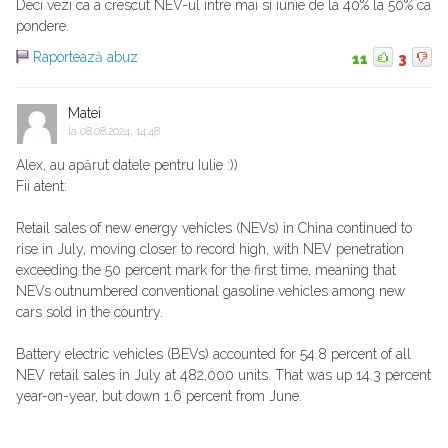
Deci vezi ca a crescut NEV-ul intre mai si iunie de la 40% la 50% ca
pondere.
Raportează abuz
11
3
Matei
la
08.08.2024, 14:48
Alex, au apărut datele pentru Iulie :))
Fii atent:
Retail sales of new energy vehicles (NEVs) in China continued to
rise in July, moving closer to record high, with NEV penetration
exceeding the 50 percent mark for the first time, meaning that
NEVs outnumbered conventional gasoline vehicles among new
cars sold in the country.
Battery electric vehicles (BEVs) accounted for 54.8 percent of all
NEV retail sales in July at 482,000 units. That was up 14.3 percent
year-on-year, but down 1.6 percent from June.