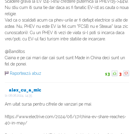
Scadere grava la EV (24->8%) crestere puternica la PHEV(15->44%).
Nu stiu cum iti suna tie dar daca as fi fanatic EV-ist as cauta o noua
religie.
Vad ca o scaldati acum ca phev-urile ar fi defapt electrice si alte de
astea. Nu, PHEV nu este EV la fel cum "FCSB nu e Steaua" (asa zic
cunoscatorii). Cu un PHEV iti vezi de viata si-l poti si incarca daca
vrei/poti, cu EV-ul faci turism intre statiile de incarcare.
@Banditos
Ciaina e pe cai mari dar caii sunt sunt Made in China deci sunt un
fel de ponei.
Raportează abuz
13
3
alex_cu_a_mic
la
08.08.2024, 14:35
Am uitat sursa pentru cifrele de vanzari pe mai.
https://www.electrive.com/2024/06/17/china-ev-share-reaches-
40-in-may/