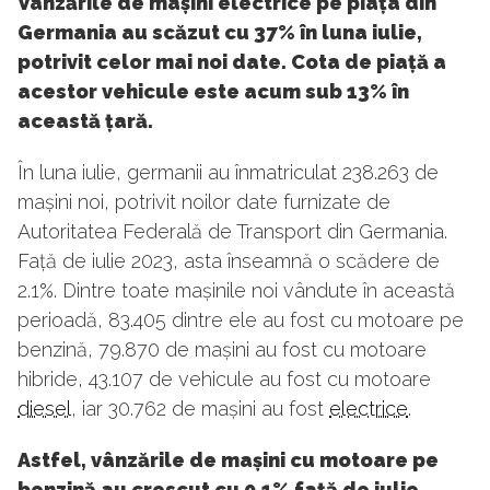
Vânzările de mașini electrice pe piața din
Germania au scăzut cu 37% în luna iulie,
potrivit celor mai noi date. Cota de piață a
acestor vehicule este acum sub 13% în
această țară.
În luna iulie, germanii au înmatriculat 238.263 de
mașini noi, potrivit noilor date furnizate de
Autoritatea Federală de Transport din Germania.
Față de iulie 2023, asta înseamnă o scădere de
2.1%. Dintre toate mașinile noi vândute în această
perioadă, 83.405 dintre ele au fost cu motoare pe
benzină, 79.870 de mașini au fost cu motoare
hibride, 43.107 de vehicule au fost cu motoare
diesel
, iar 30.762 de mașini au fost
electrice
.
Astfel, vânzările de mașini cu motoare pe
benzină au crescut cu 0.1% față de iulie