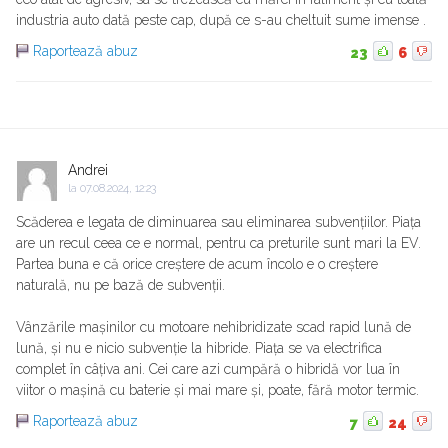
industria auto dată peste cap, după ce s-au cheltuit sume imense .
Raportează abuz
23
6
Andrei
la
07.08.2024, 12:23
Scăderea e legata de diminuarea sau eliminarea subvențiilor. Piața
are un recul ceea ce e normal, pentru ca preturile sunt mari la EV.
Partea buna e că orice creștere de acum încolo e o creștere
naturală, nu pe bază de subvenții.
Vânzările mașinilor cu motoare nehibridizate scad rapid lună de
lună, și nu e nicio subvenție la hibride. Piața se va electrifica
complet în câțiva ani. Cei care azi cumpără o hibridă vor lua în
viitor o mașină cu baterie și mai mare și, poate, fără motor termic.
Raportează abuz
7
24