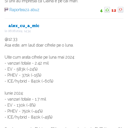
Si unii au impresia ca Ciaina e pe cai mari.
Raportează abuz
4
12
alex_cu_a_mic
la
08.08.2024, 14:34
@12:33
Asa este, am laut doar cifrele pe o luna.
Uite cum arata cifrele pe luna mai 2024:
- vanzari totale - 2.42 mil
- EV - 583k (~24%)
- PHEV - 371k (~15%)
- ICE/hybrid - 840k (~60%)
Iunie 2024:
- vanzari totale - 1.7 mil
- EV - 130k (~8%)
- PHEV - 750k (~44%)
- ICE/hybrid - 840k (~49%)