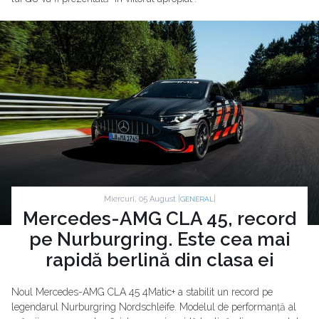
Miercuri, 05 August |
|
GENERAL
Mercedes-AMG CLA 45, record
pe Nurburgring. Este cea mai
rapidă berlină din clasa ei
Noul Mercedes-AMG CLA 45 4Matic+ a stabilit un record pe
legendarul Nurburgring Nordschleife. Modelul de performanță al