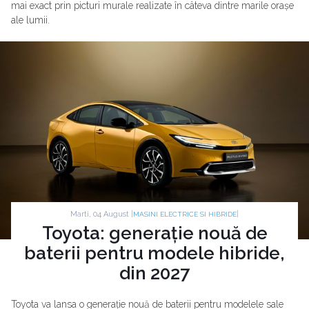
mai exact prin picturi murale realizate în câteva dintre marile orașe
ale lumii.
Marti, 04 August |
|
MASINI ELECTRICE SI HIBRIDE
Toyota: generație nouă de
baterii pentru modele hibride,
din 2027
Toyota va lansa o generație nouă de baterii pentru modelele sale