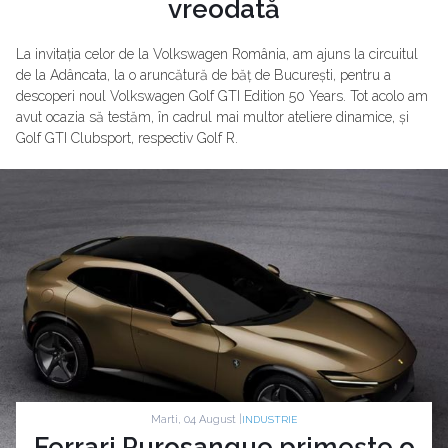
vreodată
La invitația celor de la Volkswagen România, am ajuns la circuitul
de la Adâncata, la o aruncătură de băț de București, pentru a
descoperi noul Volkswagen Golf GTI Edition 50 Years. Tot acolo am
avut ocazia să testăm, în cadrul mai multor ateliere dinamice, și
Golf GTI Clubsport, respectiv Golf R.
Marti, 04 August |
INDUSTRIE
Ferrari Purosangue primește o