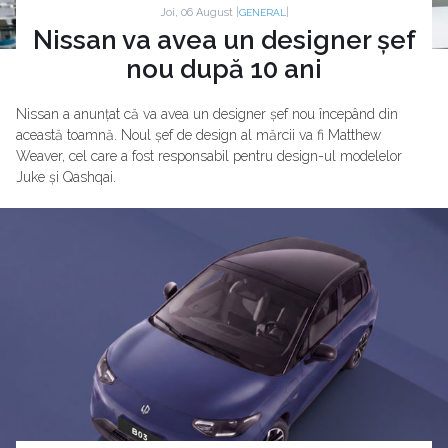
Joi, 06 August |
|
GENERAL
Nissan va avea un designer șef
nou după 10 ani
Nissan a anunțat că va avea un designer șef nou începând din
această toamnă. Noul șef de design al mărcii va fi Matthew
Weaver, cel care a fost responsabil pentru design-ul modelelor
Juke și Qashqai.