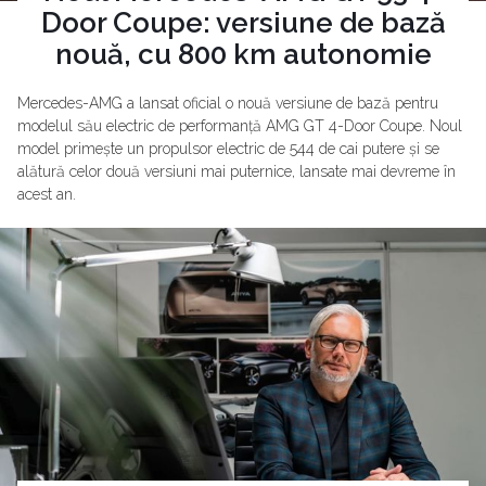
Door Coupe: versiune de bază
nouă, cu 800 km autonomie
Mercedes-AMG a lansat oficial o nouă versiune de bază pentru
modelul său electric de performanță AMG GT 4-Door Coupe. Noul
model primește un propulsor electric de 544 de cai putere și se
alătură celor două versiuni mai puternice, lansate mai devreme în
acest an.