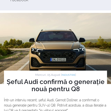
Miercuri, 05 August |
|
INDUSTRIE
Șeful Audi confirmă o generație
nouă pentru Q8
Într-un interviu recent, șeful Audi, Gernot Dollner, a confirmat o
nouă generație pentru SUV-ul Q8. Potrivit acestuia, a doua iterație a
lui Q8 va fi prezentată "în viitorul apropiat".