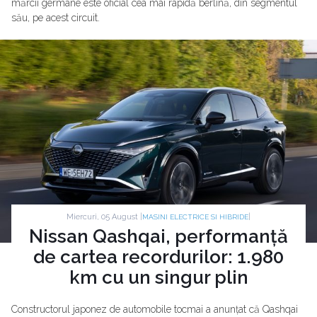
mărcii germane este oficial cea mai rapidă berlină, din segmentul
său, pe acest circuit.
Miercuri, 05 August |
|
MASINI ELECTRICE SI HIBRIDE
Nissan Qashqai, performanță
de cartea recordurilor: 1.980
km cu un singur plin
Constructorul japonez de automobile tocmai a anunțat că Qashqai