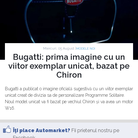
Miercuri, 05 August |
MODELE NOI
Bugatti: prima imagine cu un
viitor exemplar unicat, bazat pe
Chiron
Bugatti a publicat o imagine oficială sugestivă cu un viitor exemplar
unicat creat de divizia sa de personalizare Programme Solitaire.
Noul model unicat va fi bazat pe vechiul Chiron și va avea un motor
W16.
Îţi place Automarket?
Fii prietenul nostru pe
Facebook