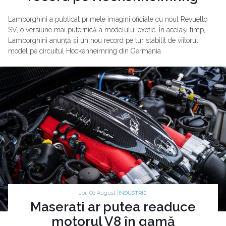
Lamborghini a publicat primele imagini oficiale cu noul Revuelto
SV, o versiune mai puternică a modelului exotic. În același timp,
Lamborghini anunță și un nou record pe tur stabilit de viitorul
model pe circuitul Hockenheimring din Germania.
Joi, 06 August |
|
INDUSTRIE
Maserati ar putea readuce
motorul V8 în gamă