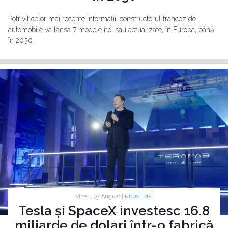
Potrivit celor mai recente informații, constructorul francez de
automobile va lansa 7 modele noi sau actualizate, în Europa, până
în 2030.
Vineri, 07 August |
|
INDUSTRIE
Tesla și SpaceX investesc 16.8
miliarde de dolari într-o fabrică