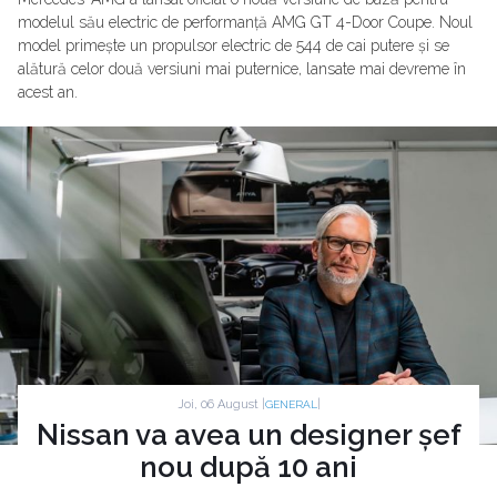
modelul său electric de performanță AMG GT 4-Door Coupe. Noul
model primește un propulsor electric de 544 de cai putere și se
alătură celor două versiuni mai puternice, lansate mai devreme în
acest an.
Joi, 06 August |
|
GENERAL
Nissan va avea un designer șef
nou după 10 ani