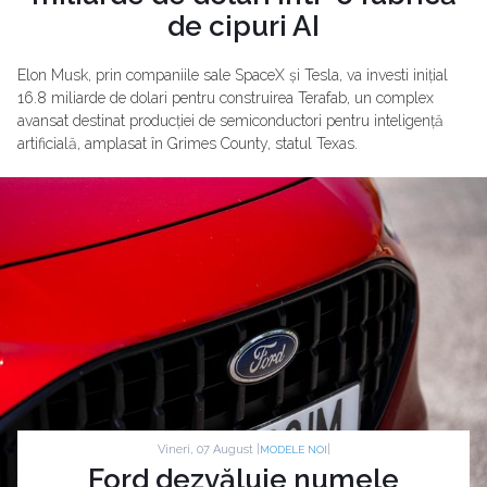
de cipuri AI
Elon Musk, prin companiile sale SpaceX și Tesla, va investi inițial
16.8 miliarde de dolari pentru construirea Terafab, un complex
avansat destinat producției de semiconductori pentru inteligență
artificială, amplasat în Grimes County, statul Texas.
Vineri, 07 August |
|
MODELE NOI
Ford dezvăluie numele