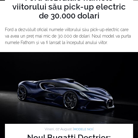
viitorului său pick-up electric
de 30.000 dolari
Ford a dezvăluit oficial numele viitorului său pick-up electric care
va avea un preț mai mic de 30.000 de dolari. Noul model va purta
numele Fathom și va fi lansat la începutul anului viitor.
Vineri, 07 August |
|
MODELE NOI
Noul Bugatti Destrier: