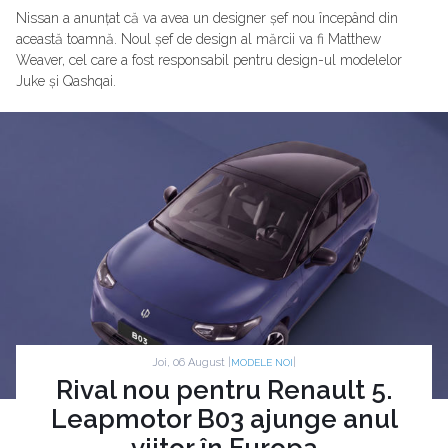
Nissan a anunțat că va avea un designer șef nou începând din
această toamnă. Noul șef de design al mărcii va fi Matthew
Weaver, cel care a fost responsabil pentru design-ul modelelor
Juke și Qashqai.
Joi, 06 August |
|
MODELE NOI
Rival nou pentru Renault 5.
Leapmotor B03 ajunge anul