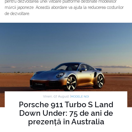
pentru dezvoltarea unei viitoare platforme destinate modelelor
mărcii japoneze. Această abordare va ajuta la reducerea costurilor
de dezvoltare.
Vineri, 07 August |
MODELE NOI
Porsche 911 Turbo S Land
Down Under: 75 de ani de
prezență în Australia