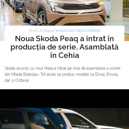
Vineri, 07 August |
|
MASINI ELECTRICE SI HIBRIDE
Noua Skoda Peaq a intrat în
producția de serie. Asamblată
în Cehia
Skoda anunță că noul Peaq a intrat pe linia de asamblare a uzinei
din Mlada Boleslav. Tot acolo se produc modele ca Elroq, Enyaq,
dar și Octavia.