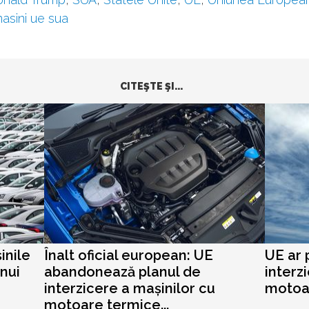
asini ue sua
CITEŞTE ŞI...
inile
Înalt oficial european: UE
UE ar
nui
abandonează planul de
interz
interzicere a mașinilor cu
motoar
motoare termice...