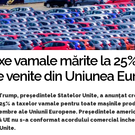
xe vamale mărite la 25
e venite din Uniunea E
Trump, președintele Statelor Unite, a anunțat c
 25% a taxelor vamale pentru toate mașinile prod
membre ale Uniunii Europene. Președintele ameri
ă UE nu s-a conformat acordului comercial înche
Unite.