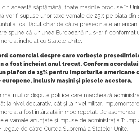
 din această săptămână, toate mașinile produse în Un
ă vor fi supuse unor taxe vamale de 25% pe piața din 
unțul a fost făcut chiar de către președintele america
are spune că Uniunea Europeană nu s-ar fi conformat 
ercial încheiat cu Statele Unite.
ord comercial despre care vorbește președintel
 a fost încheiat anul trecut. Conform acordului,
 un plafon de 15% pentru importurile americane 
europene, inclusiv mașini și piesele acestora.
 mai multor dispute politice care marchează administra
t la nivel declarativ, cât și la nivel militar, implementar
ercial a fost întârziată în mod repetat. De asemenea,
xele vamale anunțate și impuse de administrația Trump 
 ilegale de către Curtea Supremă a Statelor Unite.