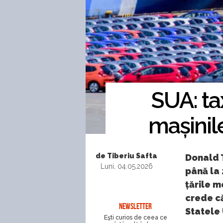
SUA: ta
mașinil
de Tiberiu Safta
Donald 
Luni, 04.05.2026
până la
țările 
crede c
NEWSLETTER
Statele 
Eşti curios de ceea ce