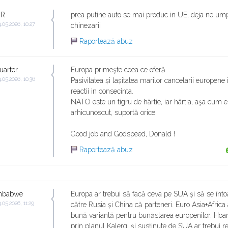
nR
prea putine auto se mai produc in UE, deja ne u
.05.2026, 10:27
chinezarii
Raportează abuz
uarter
Europa primeşte ceea ce oferă.
.05.2026, 10:36
Pasivitatea și lașitatea marilor cancelarii europen
reactii in consecinta.
NATO este un tigru de hârtie, iar hârtia, aşa cum e
arhicunoscut, suportă orice.
Good job and Godspeed, Donald !
Raportează abuz
mbabwe
Europa ar trebui să facă ceva pe SUA și să se înto
.05.2026, 11:29
către Rusia și China că parteneri. Euro Asia+Africa 
bună variantă pentru bunăstarea europenilor. Hoa
prin planul Kalergi și susținute de SUA ar trebui r