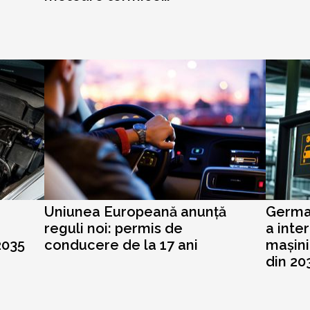
Uniunea Europeană anunță
German
reguli noi: permis de
a inte
2035
conducere de la 17 ani
mașini
din 20