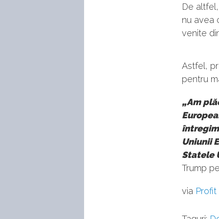
De altfel
nu avea 
venite d
Astfel, p
pentru ma
„Am plăc
European
întregim
Uniunii 
Statele 
Trump pe 
via
Profit
Taguri:
Do