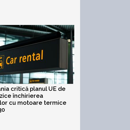
ia critică planul UE de
rzice închirierea
lor cu motoare termice
30