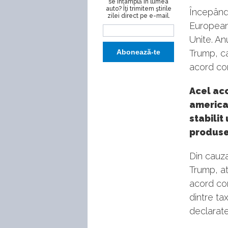
se întâmplă în lumea
auto? Îţi trimitem ştirile
Începând
zilei direct pe e-mail.
European
Unite. An
Trump, c
acord com
Acel ac
american
stabilit
produse 
Din cauza
Trump, atâ
acord com
dintre ta
declarate