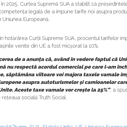
, în 2025, Curtea Supremă SUA a stabilit că președinte
competența legală de a impune tarife noi asupra produ
in Uniunea Europeană.
rin hotărârea Curții Supreme SUA, procentul tarifelor i
șinile venite din UE a fost micșorat la 10%.
erea de a anunța că, având în vedere faptul că Un
ă nu respectă acordul comercial pe care l-am înch
e, săptămâna viitoare voi majora taxele vamale i
Europene asupra autoturismelor și camioanelor care 
Unite. Aceste taxe vamale vor crește la 25%”
, a spu
rețeaua socială Truth Social.
nald Trump
,
SUA
,
Statele Unite
,
UE
,
Uniunea Europea