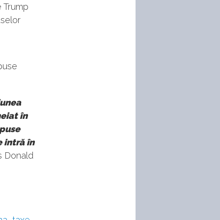
le Trump
selor
mpuse
iunea
eiat în
mpuse
intră în
s Donald
na
,
taxe