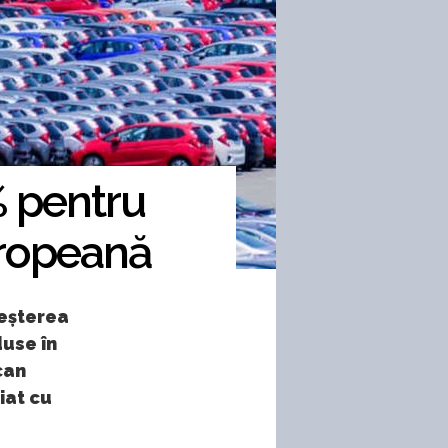
% pentru
uropeană
reșterea
use în
can
iat cu