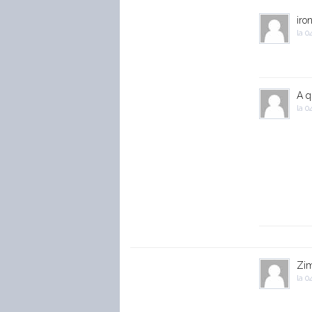
iro
la
04
A q
la
04
Zi
la
04