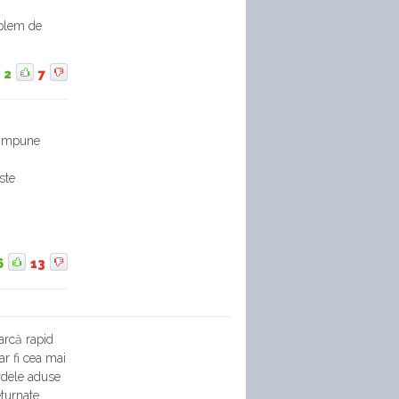
mplem de
2
7
e impune
ste
6
13
arcă rapid
ar fi cea mai
rdele aduse
eturnate