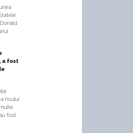
iunea
Statele
n Donald
unui
e
 a fost
de
ția
ea noului
 multe
au fost