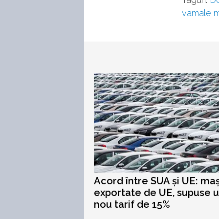
vamale m
Acord între SUA și UE: maș
exportate de UE, supuse u
nou tarif de 15%