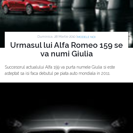
Duminica, 28 Martie 2010 |
MODELE NOI
Urmasul lui Alfa Romeo 159 se
va numi Giulia
Succesorul actualului Alfa 159 va purta numele Giulia si este
asteptat sa isi faca debutul pe piata auto mondiala in 2011.