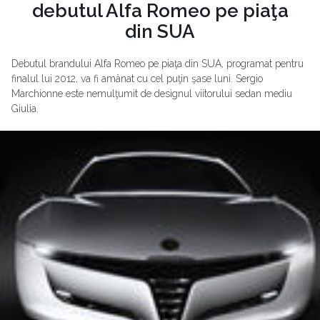
debutul Alfa Romeo pe piaţa
din SUA
Debutul brandului Alfa Romeo pe piaţa din SUA, programat pentru
finalul lui 2012, va fi amânat cu cel puţin şase luni. Sergio
Marchionne este nemulţumit de designul viitorului sedan mediu
Giulia.