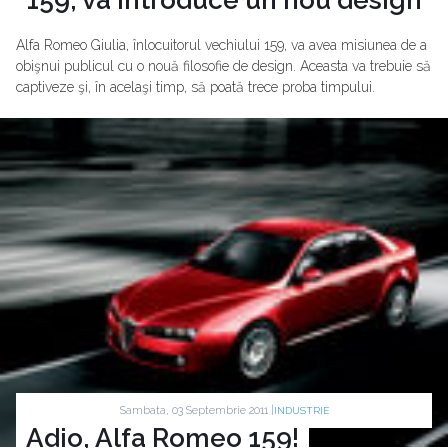
Alfa Romeo Giulia, înlocuitorul vechiului 159, va avea misiunea de a
obişnui publicul cu o nouă filosofie de design. Aceasta va trebuie să
captiveze şi, în acelaşi timp, să poată trece proba timpului.
Sambata, 03 Septembrie 2011 |
INDUSTRIE
Adio, Alfa Romeo 159!