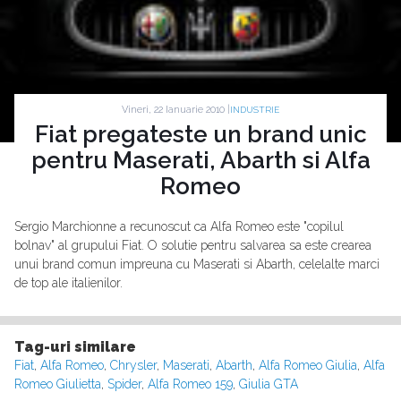
Vineri, 22 Ianuarie 2010 |
INDUSTRIE
Fiat pregateste un brand unic
pentru Maserati, Abarth si Alfa
Romeo
Sergio Marchionne a recunoscut ca Alfa Romeo este "copilul
bolnav" al grupului Fiat. O solutie pentru salvarea sa este crearea
unui brand comun impreuna cu Maserati si Abarth, celelalte marci
de top ale italienilor.
Tag-uri similare
Fiat
,
Alfa Romeo
,
Chrysler
,
Maserati
,
Abarth
,
Alfa Romeo Giulia
,
Alfa
Romeo Giulietta
,
Spider
,
Alfa Romeo 159
,
Giulia GTA