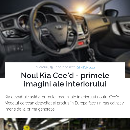
Miercuri, 15 Februarie 2012 |
GENEVA 2012
Noul Kia Cee'd - primele
imagini ale interiorului
Kia dezvăluie astăzi primele imagini ale interiorului noului Cee'd.
Modelul coreean dezvoltat şi produs în Europa face un pas calitativ
imens de la prima generaţie.