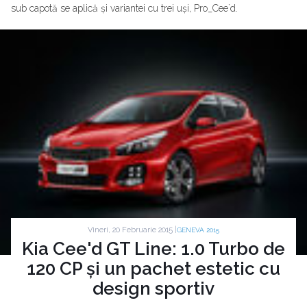
sub capotă se aplică și variantei cu trei uși, Pro_Cee`d.
Vineri, 20 Februarie 2015 |
GENEVA 2015
Kia Cee'd GT Line: 1.0 Turbo de
120 CP și un pachet estetic cu
design sportiv