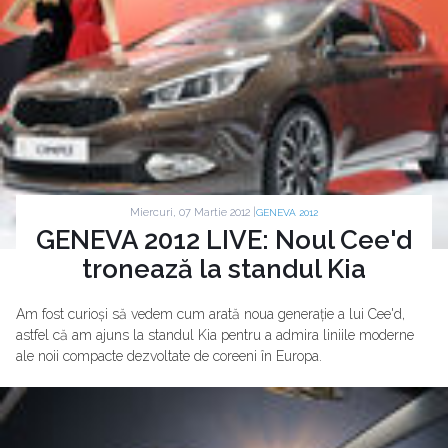
Miercuri, 07 Martie 2012 |
GENEVA 2012
GENEVA 2012 LIVE: Noul Cee'd
tronează la standul Kia
Am fost curioși să vedem cum arată noua generație a lui Cee'd,
astfel că am ajuns la standul Kia pentru a admira liniile moderne
ale noii compacte dezvoltate de coreeni în Europa.