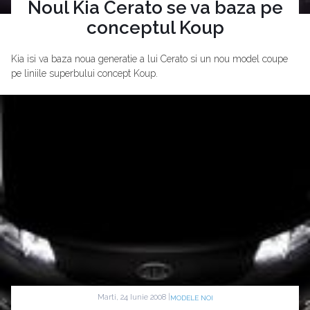
Noul Kia Cerato se va baza pe
conceptul Koup
Kia isi va baza noua generatie a lui Cerato si un nou model coupe
pe liniile superbului concept Koup.
Marti, 24 Iunie 2008 |
MODELE NOI