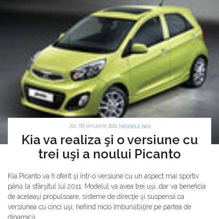
Joi, 06 Ianuarie 2011 |
MODELE NOI
Kia va realiza şi o versiune cu
trei uşi a noului Picanto
Kia Picanto va fi oferit şi într-o versiune cu un aspect mai sportiv
până la sfârşitul lui 2011. Modelul va avea trei uşi, dar va beneficia
de aceleaşi propulsoare, sisteme de direcţie şi suspensii ca
versiunea cu cinci uşi, nefiind nicio îmbunătăţire pe partea de
dinamică.