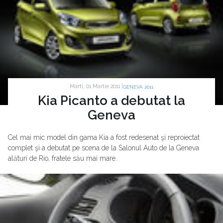
Marti, 01 Martie 2011 |
GENEVA 2011
Kia Picanto a debutat la
Geneva
Cel mai mic model din gama Kia a fost redesenat şi reproiectat
complet şi a debutat pe scena de la Salonul Auto de la Geneva
alături de Rio, fratele său mai mare.