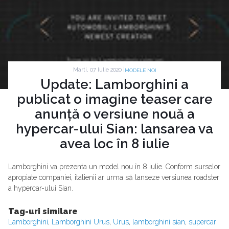
Marti, 07 Iulie 2020 |
MODELE NOI
Update: Lamborghini a
publicat o imagine teaser care
anunță o versiune nouă a
hypercar-ului Sian: lansarea va
avea loc în 8 iulie
Lamborghini va prezenta un model nou în 8 iulie. Conform surselor
apropiate companiei, italienii ar urma să lanseze versiunea roadster
a hypercar-ului Sian.
Tag-uri similare
Lamborghini
,
Lamborghini Urus
,
Urus
,
lamborghini sian
,
supercar