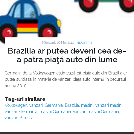
Miercuri, 26 Mai 2010 |
INDUSTRIE
Brazilia ar putea deveni cea de-
a patra piaţă auto din lume
Germanii de la Volkswagen estimează că piaţa auto din Brazilia ar
putea surclasa în materie de vânzari piaţa auto internă în decursul
anului 2010.
Tag-uri similare
Volkswagen
,
vanzari
,
Germania
,
Brazilia
,
masini
,
vanzari masini
,
vanzari Germania
,
masini Germania
,
vanzari masini Germania
,
vanzari Brazilia