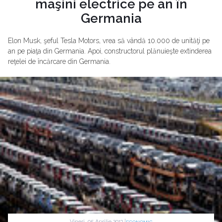
maşini electrice pe an în
Germania
Elon Musk, şeful Tesla Motors, vrea să vândă 10.000 de unităţi pe
an pe piaţa din Germania. Apoi, constructorul plănuieşte extinderea
reţelei de încărcare din Germania.
Vineri, 05 Aprilie 2013 |