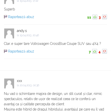
la
19.04.2013, 17:22
Superb
Raportează abuz
11
3
andy.s
la
19.04.2013, 20:46
Clar..e super tare Volkswagen CrossBlue Coupe SUV sau 4X4 ?
Raportează abuz
7
4
xxx
la
20.04.2013, 00:36
Nu vad o schimbare majora de design, un stil curat și clar, nimic
spectaculos, relativ de ușor de realizat ceea ce le conferă un
avantaj ca și calitate perceputa de client
Mașina este hibrid de dragul hibridului, avantajul pe care eu îl vad