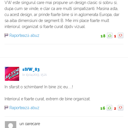
VW este singurul care mai propune un design clasic si sobru si,
dupa cum se vinde, e clar ca are multi simpatizanti. Masina asta,
cu acest design, ar prinde foarte bine si in aglomerata Europa, dar
sa aiba dimensiuni de segment B. Mie imi place foarte mult
interiorul: organizat si foarte curat dpdv vizual.
Raportează abuz
18
1
slVW_83
la
19.04.2013, 15:21
In sfarsit o schimbare! In bine zic eu.....!
Interiorul e foarte curat, extrem de bine organizat.
Raportează abuz
16
2
un oarecare