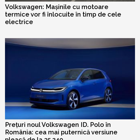
Volkswagen: Mașinile cu motoare
termice vor fi înlocuite în timp de cele
electrice
Prețuri noul Volkswagen ID. Polo în
România: cea mai puternică versiune
pleacă de la 35.240...