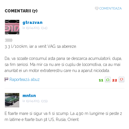
COMENTEAZA
COMENTARII (7)
gtrazvan
la
19.04.2013, 13:43
:))))))
3.3 l/100km, iar a venit VAG sa abereze.
Da, va scoate consumul asta pana se descarca acumulatorii, dupa,
sa fim seriosi. Ma mir ca nu are si cuplu de locomotiva, ca au mai
anuntat ei un motor extraterestru care nu a aparut niciodata.
Raportează abuz
11
22
mntsn
la
19.04.2013, 13:59
E foarte mare si sigur va fi si scump. La 4,90 m lungime si peste 2
m latime e foarte bun pt US, Rusia, Orient.