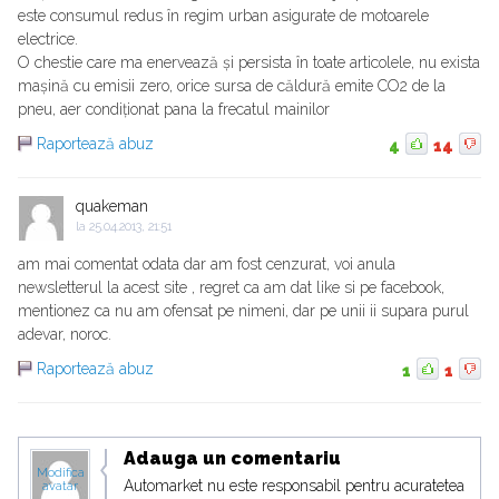
este consumul redus în regim urban asigurate de motoarele
electrice.
O chestie care ma enervează și persista în toate articolele, nu exista
mașină cu emisii zero, orice sursa de căldură emite CO2 de la
pneu, aer condiționat pana la frecatul mainilor
Raportează abuz
4
14
quakeman
la
25.04.2013, 21:51
am mai comentat odata dar am fost cenzurat, voi anula
newsletterul la acest site , regret ca am dat like si pe facebook,
mentionez ca nu am ofensat pe nimeni, dar pe unii ii supara purul
adevar, noroc.
Raportează abuz
1
1
Adauga un comentariu
Modifica
Automarket nu este responsabil pentru acuratetea
avatar