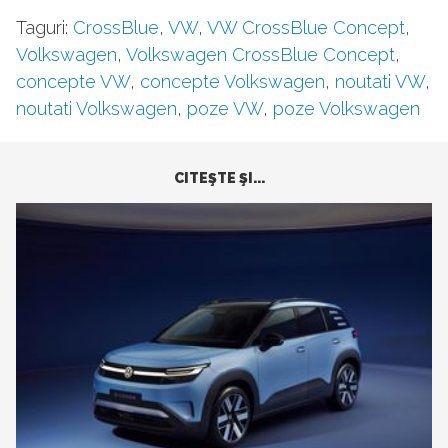
Taguri:
CrossBlue
,
VW
,
VW CrossBlue Concept
,
Volkswagen
,
Volkswagen CrossBlue Concept
,
concepte VW
,
concepte Volkswagen
,
noutati VW
,
noutati Volkswagen
,
poze VW
,
poze Volkswagen
CITEŞTE ŞI...