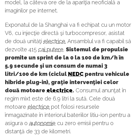
model, la câteva ore de la apariţia neoficială a
imaginilor pe internet.
Exponatul de la Shanghai va fi echipat cu un motor
V6, cu injecţie directă şi turbocompresor, asistat
de două unităţi
electrice
. Ansamblul va fi capabil să
dezvolte 415
cai putere
.
Sistemul de propulsie
promite un sprint de la 0 la 100 de km/h în
5.9 secunde şi un consum de numai 3
litri/100 de km (ciclul
NEDC
pentru vehicule
hibride plug-in), graţie intervenţiei celor
două motoare
electrice
.
Consumul anunţat în
regim mixt este de 6.9 litri la sută. Cele două
motoare
electrice
pot folosi resursele
înmagazinate în interiorul bateriilor litiu-ion pentru a
asigura o
autonomie
cu zero emisii pentru o
distanţă de 33 de kilometri.