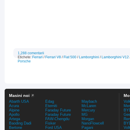
1,288 comentarii
Etichete:
Ferrari
/
Ferrari V8
/
Fiat 500
/
Lamborghini
/
Lamborghini V12
Porsche
Masini noi
Mo
Abarth USA
Edag
Maybach
Vol
Acura
Eterniti
McLaren
Mer
Alpine
Faraday Future
Mercury
BYD
Apollo
Faraday Future
MG
Gee
Artega
FAW-Chengdu
Morgan
Ren
Baoding Dadi
Fisker
NanoFlowcell
BYD
Bertone
Ford USA
Pagani
Vol