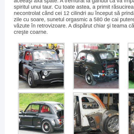
aceeaşi axă spate. A tremurat la gândul că va împă
spiritul unui taur. Cu toate astea, a primit răsucirea 
necontrolat când cei 12 cilindri au început să prin
zile cu soare, sunetul orgasmic a 580 de cai puter
văzute în retrovizoare. A dispărut chiar şi teama că î
creşte coarne.