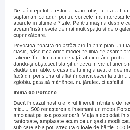
De la începutul acestui an v-am obişnuit ca la finalu
săptămâni să adun pentru voi cele mai interesante
apărute în ultimele 7 zile. Pentru maşina despre c
aveam însă nevoie de mai mult spaţiu şi de o galer
cuprinzătoare.
Povestea noastră de astăzi are în prim plan un Fia
clasic, născut ca orice model pe linia de asamblar
italiene. În ultimii ani de viaţă, atunci când probabi
dându-şi obştescul sfârşit undeva în vârful unei pi
clădită din rable, o casă de tuning a avut o idee mă
facă din pensionarul aflat în convalescenţa ultimul
zglobiu, gata să mănânce, nu jăratec, ci asfaltul.
Inimă de Porsche
Dacă în cazul nostru elixirul tinereţii rămâne de ne
micului 500 renaşterea a însemant un motor Porsch
amplasat pe axa posterioară. Viaţa a explodat în s
ranforsate, amplasate acum pe un şasiu modificat,
sub care abia poţi strecura o foaie de hârtie. 500-l