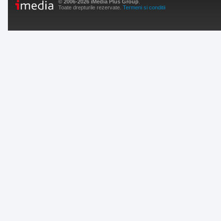
© 2006-2026 iMedia Plus Group
.
Toate drepturile rezervate.
Termeni si conditii