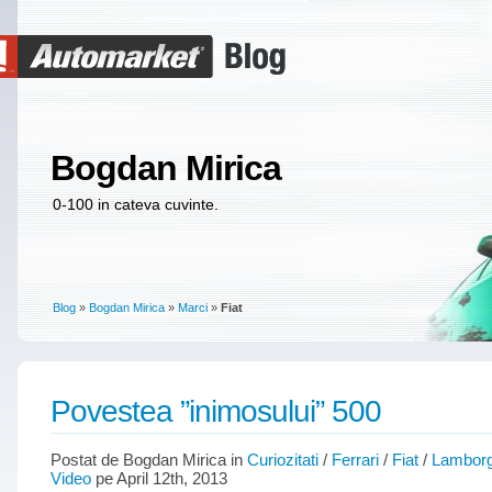
Bogdan Mirica
0-100 in cateva cuvinte.
Blog
»
Bogdan Mirica
»
Marci
»
Fiat
Povestea ”inimosului” 500
Postat de Bogdan Mirica in
Curiozitati
/
Ferrari
/
Fiat
/
Lamborg
Video
pe April 12th, 2013