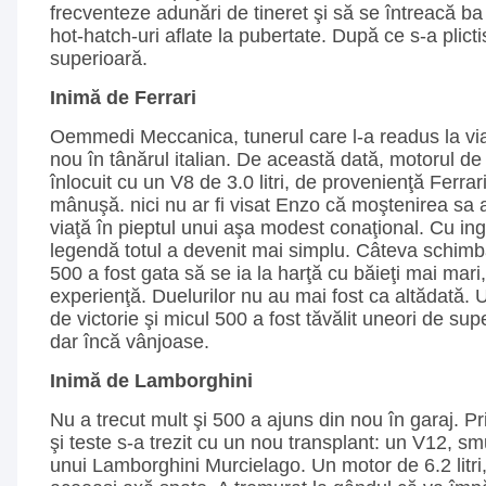
frecventeze adunări de tineret şi să se întreacă ba 
hot-hatch-uri aflate la pubertate. După ce s-a plictisi
superioară.
Inimă de Ferrari
Oemmedi Meccanica, tunerul care l-a readus la viaţ
nou în tânărul italian. De această dată, motorul de
înlocuit cu un V8 de 3.0 litri, de provenienţă Ferrari.
mânuşă. nici nu ar fi visat Enzo că moştenirea sa 
viaţă în pieptul unui aşa modest conaţional. Cu in
legendă totul a devenit mai simplu. Câteva schimb
500 a fost gata să se ia la harţă cu băieţi mai mar
experienţă. Duelurilor nu au mai fost ca altădată. Un
de victorie şi micul 500 a fost tăvălit uneori de su
dar încă vânjoase.
Inimă de Lamborghini
Nu a trecut mult şi 500 a ajuns din nou în garaj. Pr
şi teste s-a trezit cu un nou transplant: un V12, s
unui Lamborghini Murcielago. Un motor de 6.2 litri,