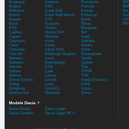
Borgward
Genesis
Pininfarina
BMW
Brabus
GMC
Polestar
BMW
Brilliance
Great Wall
Pontiac
Kia
Bristol
Great Wall Motors
Protoscar
Aud
Bugatti
GTA
Qoros
Cit
Buick
Gumpert
Rimac
MIN
BYD
Holden
Rinspeed
Cadillac
Honda USA
Ruf
Caparo
Hummer
Saab
Caterham
Icona
Santana
Chery
Infiniti
Saturn
Chevrolet
Infiniti USA
Scion
Chrysler
Italdesign Giugiaro
Shuanghuan
Daewoo
Iveco
Spada
Daihatsu
Koenigsegg
Spyker
Daimler
KTM
Tata
Dallara
Lada
TH!NK
Datsun
Lancia
TVR
Detroit Electric
Lincoln
Vanda Electrics
Dodge
Lotus
VUHL
Dongfeng
Lynk&Co
Vulca
Donkervoort
Mahindra
Zenvo
Modele Dacia
Dacia Duster
Dacia Logan
Dacia Sandero
Dacia Logan MCV