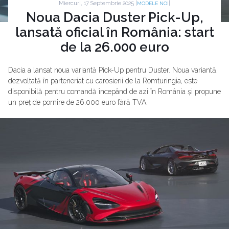
Miercuri, 17 Septembrie 2025 |
|
MODELE NOI
Noua Dacia Duster Pick-Up,
lansată oficial în România: start
de la 26.000 euro
Dacia a lansat noua variantă Pick-Up pentru Duster. Noua variantă,
dezvoltată în parteneriat cu carosierii de la Romturingia, este
disponibilă pentru comandă începând de azi în România și propune
un preț de pornire de 26.000 euro fără TVA.