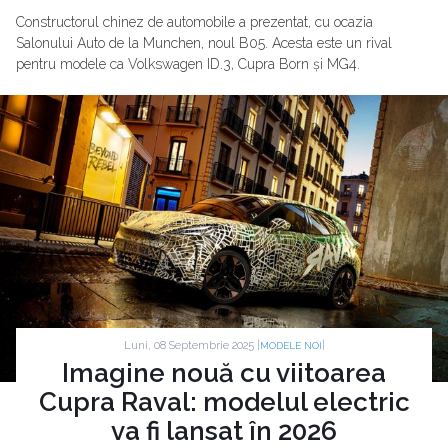
Constructorul chinez de automobile a prezentat, cu ocazia
Salonului Auto de la Munchen, noul B05. Acesta este un rival
pentru modele ca Volkswagen ID.3, Cupra Born și MG4.
Luni, 08 Septembrie 2025 |
|
MODELE NOI
Imagine nouă cu viitoarea
Cupra Raval: modelul electric
va fi lansat în 2026