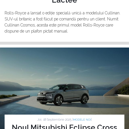
Lactee
Rolls-Royce a lansat o ediție specială unică a modelului Cullinan.
SUV-ul britanic a fost făcut pe comandă pentru un client. Numit
Cullinan Cosmos, acesta este primul model Rolls-Royce care
dispune de un plafon pictat manual.
Joi, 18 Septembrie 2025 |
|
MODELE NOI
Noul Mitsubishi Eclipse Cross