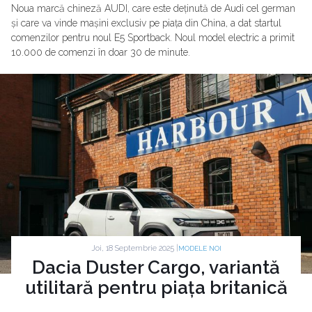
Noua marcă chineză AUDI, care este deținută de Audi cel german
și care va vinde mașini exclusiv pe piața din China, a dat startul
comenzilor pentru noul E5 Sportback. Noul model electric a primit
10.000 de comenzi în doar 30 de minute.
Joi, 18 Septembrie 2025 |
MODELE NOI
Dacia Duster Cargo, variantă
utilitară pentru piața britanică