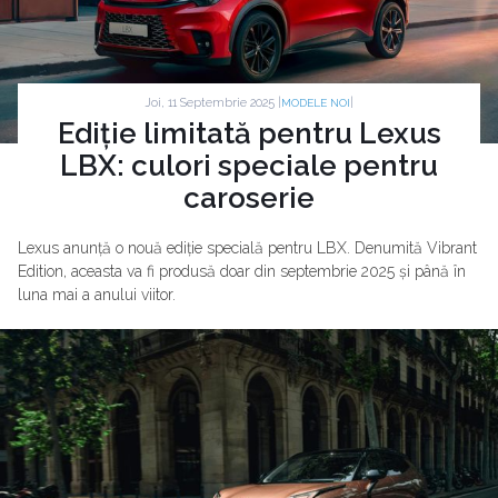
Joi, 11 Septembrie 2025 |
|
MODELE NOI
Ediție limitată pentru Lexus
LBX: culori speciale pentru
caroserie
Lexus anunță o nouă ediție specială pentru LBX. Denumită Vibrant
Edition, aceasta va fi produsă doar din septembrie 2025 și până în
luna mai a anului viitor.