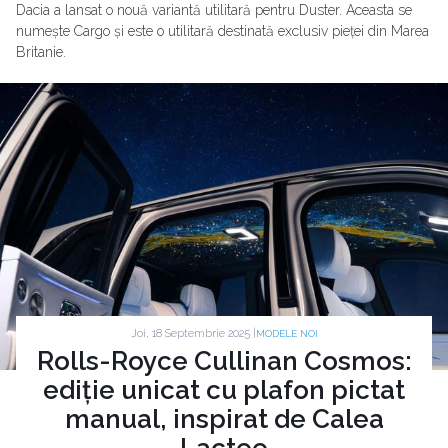
Dacia a lansat o nouă variantă utilitară pentru Duster. Aceasta se
numește Cargo și este o utilitară destinată exclusiv pieței din Marea
Britanie.
Joi, 18 Septembrie 2025 |
MODELE NOI
Rolls-Royce Cullinan Cosmos:
ediție unicat cu plafon pictat
manual, inspirat de Calea