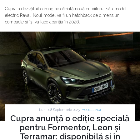
Cupra a dezvăluit o imagine oficială nouă cu viitorul său model
electric Raval. Noul model va fi un hatchback de dimensiuni
compacte și își va face apariția în 2026.
Luni, 08 Septembrie 2025 |
MODELE NOI
Cupra anunță o ediție specială
pentru Formentor, Leon și
Terramar: disponibilă și în