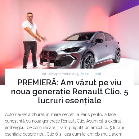
Luni, 08 Septembrie 2025 |
|
MODELE NOI
PREMIERĂ: Am văzut pe viu
noua generație Renault Clio. 5
lucruri esențiale
Automarket a zburat, în mare secret, la Paris pentru a face
cunoștință cu noua generație Renault Clio. Acum că a expirat
embargoul de comunicare, ți-am pregătit un articol cu 5 lucruri
esențiale despre noul Clio 6 și, așa cum te-am obișnuit, avem