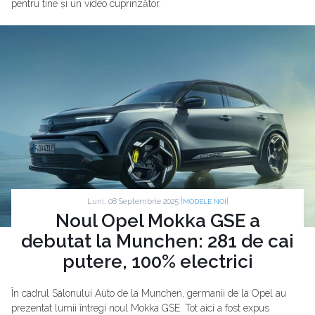
pentru tine și un video cuprinzător.
Luni, 08 Septembrie 2025 |
|
MODELE NOI
Noul Opel Mokka GSE a
debutat la Munchen: 281 de cai
putere, 100% electrici
În cadrul Salonului Auto de la Munchen, germanii de la Opel au
prezentat lumii întregi noul Mokka GSE. Tot aici a fost expus