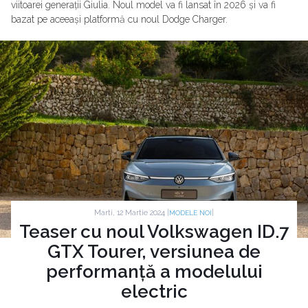
viitoarei generații Giulia. Noul model va fi lansat în 2026 și va fi
bazat pe aceeași platformă cu noul Dodge Charger.
Marti, 12 Martie 2024 |
|
MODELE NOI
Teaser cu noul Volkswagen ID.7
GTX Tourer, versiunea de
performanță a modelului
electric