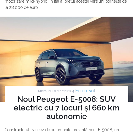
motorizare mild-hybrid. În Italia, prețul acestei versiuni pornește de
la 28.000 de euro.
Miercuri, 20 Martie 2024 |
|
MODELE NOI
Noul Peugeot E-5008: SUV
electric cu 7 locuri și 660 km
autonomie
Constructorul francez de automobile prezintă noul E-5008, un