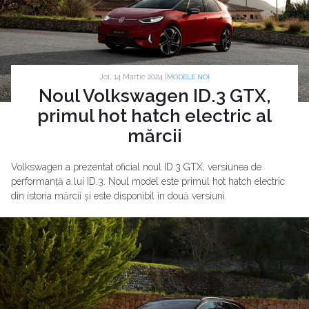
Joi, 14 Martie 2024 |
MODELE NOI
Noul Volkswagen ID.3 GTX,
primul hot hatch electric al
mărcii
Volkswagen a prezentat oficial noul ID.3 GTX, versiunea de
performanță a lui ID.3. Noul model este primul hot hatch electric
din istoria mărcii și este disponibil în două versiuni.