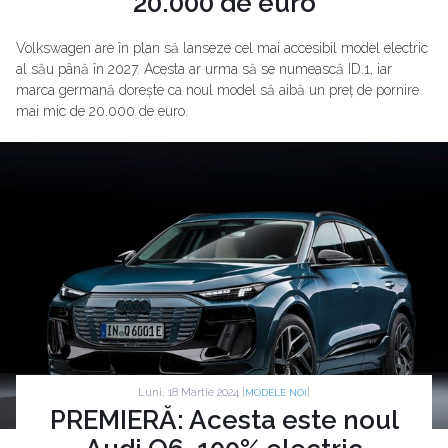
20.000 de euro
Volkswagen are în plan să lanseze cel mai accesibil model electric
al său până în 2027. Acesta ar urma să se numească ID.1, iar
marca germană dorește ca noul model să aibă un preț de pornire
mai mic de 20.000 de euro.
Luni, 18 Martie 2024 |
|
MODELE NOI
PREMIERĂ: Acesta este noul