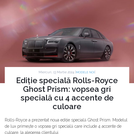
Miercuri, 13 Martie 2024 |
|
MODELE NOI
Ediție specială Rolls-Royce
Ghost Prism: vopsea gri
specială cu 4 accente de
culoare
Rolls-Royce a prezentat noua ediție specială Ghost Prism. Modelul
de lux primește o vopsea gri specială care include 4 accente de
culoare, la alegerea clientului.