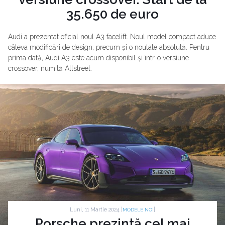
35.650 de euro
Audi a prezentat oficial noul A3 facelift. Noul model compact aduce
câteva modificări de design, precum și o noutate absolută. Pentru
prima dată, Audi A3 este acum disponibil și într-o versiune
crossover, numită Allstreet.
Luni, 11 Martie 2024 |
|
MODELE NOI
Porsche prezintă cel mai