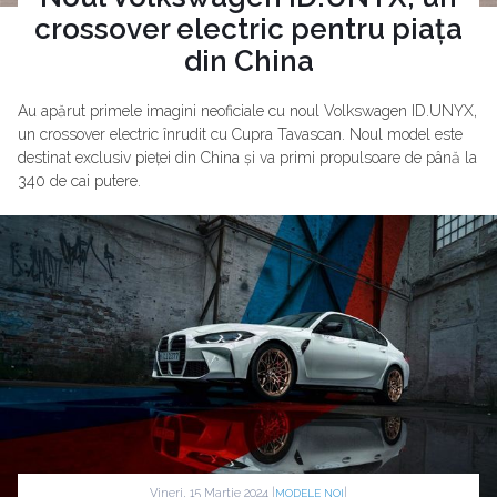
crossover electric pentru piața
din China
Au apărut primele imagini neoficiale cu noul Volkswagen ID.UNYX,
un crossover electric înrudit cu Cupra Tavascan. Noul model este
destinat exclusiv pieței din China și va primi propulsoare de până la
340 de cai putere.
Vineri, 15 Martie 2024 |
|
MODELE NOI