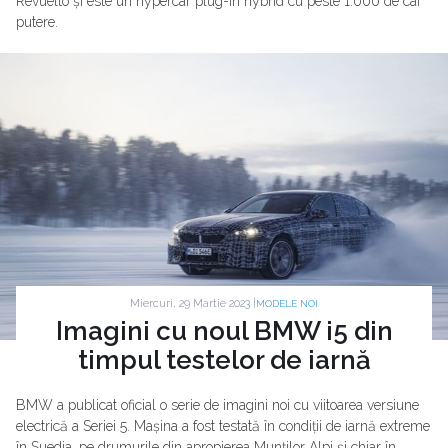
Revuelto și este un hypercar plug-in hybrid cu peste 1.000 de cai
putere.
Miercuri, 29 Martie 2023 |
MODELE NOI
Imagini cu noul BMW i5 din
timpul testelor de iarnă
BMW a publicat oficial o serie de imagini noi cu viitoarea versiune
electrică a Seriei 5. Mașina a fost testată în condiții de iarnă extreme
în Suedia, pe drumurile din apropierea Munților Alpi și chiar în