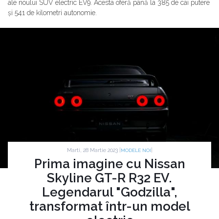
ale noului SUV electric EV9. Acesta oferă până la 385 de cai putere
și 541 de kilometri autonomie.
Marti, 28 Martie 2023 |
|
MODELE NOI
Prima imagine cu Nissan
Skyline GT-R R32 EV.
Legendarul "Godzilla",
transformat într-un model