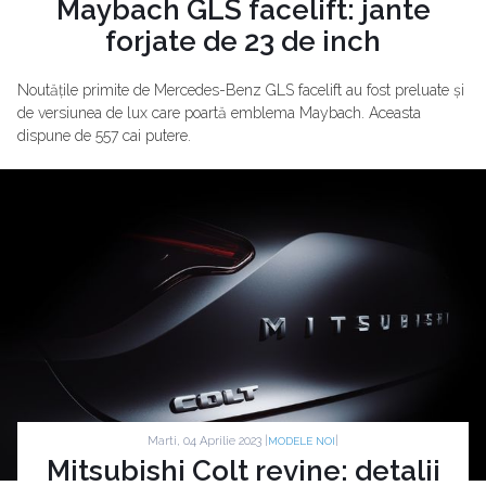
Maybach GLS facelift: jante
forjate de 23 de inch
Noutățile primite de Mercedes-Benz GLS facelift au fost preluate și
de versiunea de lux care poartă emblema Maybach. Aceasta
dispune de 557 cai putere.
Marti, 04 Aprilie 2023 |
|
MODELE NOI
Mitsubishi Colt revine: detalii