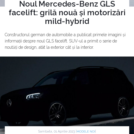
Noul Mercedes-Benz GLS
facelift: grilă nouă și motorizări
mild-hybrid
Constructorul german de automobile a publicat primele imagini și
informații despre noul GLS facelift. SUV-ul a primit o serie de
noutăți de design, atât la exterior cât și la interior.
Sambata, 01 Aprilie 2023 |
|
MODELE NOI