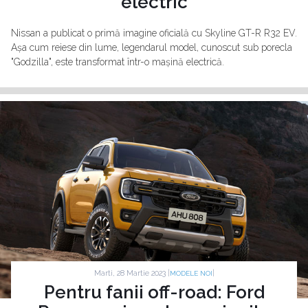
electric
Nissan a publicat o primă imagine oficială cu Skyline GT-R R32 EV.
Așa cum reiese din lume, legendarul model, cunoscut sub porecla
"Godzilla", este transformat într-o mașină electrică.
Marti, 28 Martie 2023 |
|
MODELE NOI
Pentru fanii off-road: Ford