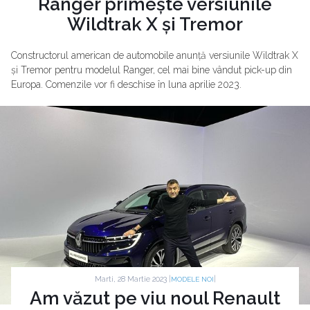
Ranger primește versiunile
Wildtrak X și Tremor
Constructorul american de automobile anunță versiunile Wildtrak X
și Tremor pentru modelul Ranger, cel mai bine vândut pick-up din
Europa. Comenzile vor fi deschise în luna aprilie 2023.
Marti, 28 Martie 2023 |
|
MODELE NOI
Am văzut pe viu noul Renault