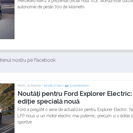
Mercedes-Benz a prezentat oficial noul VLE. Acesta este succeso
autonomie de peste 700 de kilometri.
ietenul nostru pe Facebook
Marti, 10 Martie |
|
3 comentarii
MODELE NOI
Noutăți pentru Ford Explorer Electric
ediție specială nouă
Ford a pregătit o serie de actualizări pentru Explorer Electric. 
LFP nouă și un motor electric mai puternic, precum și o ediție
sportive.