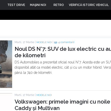
TEST DRIVE
MAŞINI NOI
RETRO
VERIFICĂ ISTORIC VEHICUL
Marti, 17 Martie |
|
4 comentarii
MODELE NOI
Noul DS N°7: SUV de lux electric cu 
de kilometri
DS Automobiles a prezentat oficial noul N°7. Acesta este un SU
disponibil atât ca model electric, cât și cu un motor hibrid. Ve
până la 740 de kilometri.
Marti, 17 Martie |
MODELE NOI
Volkswagen: primele imagini cu noile 
Caddy și Multivan