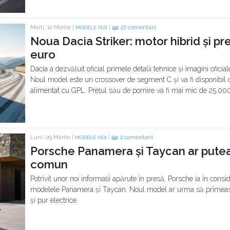
Marti, 10 Martie |
|
27 comentarii
MODELE NOI
Noua Dacia Striker: motor hibrid și pr
euro
Dacia a dezvăluit oficial primele detalii tehnice și imagini oficia
Noul model este un crossover de segment C și va fi disponibil 
alimentat cu GPL. Prețul său de pornire va fi mai mic de 25.000
Luni, 09 Martie |
|
2 comentarii
MODELE NOI
Porsche Panamera și Taycan ar pute
comun
Potrivit unor noi informații apărute în presă, Porsche ia în co
modelele Panamera și Taycan. Noul model ar urma să primeasc
și pur electrice.