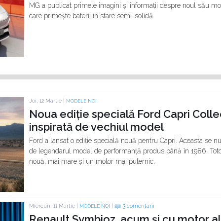
MG a publicat primele imagini și informații despre noul său mo
care primește baterii în stare semi-solidă.
Joi, 12 Martie |
MODELE NOI
Noua ediție specială Ford Capri Colle
inspirată de vechiul model
Ford a lansat o ediție specială nouă pentru Capri. Aceasta se nu
de legendarul model de performanță produs până în 1986. Totod
nouă, mai mare și un motor mai puternic.
Miercuri, 11 Martie |
|
3 comentarii
MODELE NOI
Renault Symbioz, acum și cu motor al