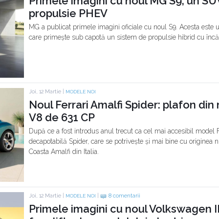
Primele imagini cu noul MG S9, un SUV
propulsie PHEV
MG a publicat primele imagini oficiale cu noul S9. Acesta este
care primește sub capotă un sistem de propulsie hibrid cu încăr
Joi, 12 Martie |
MODELE NOI
Noul Ferrari Amalfi Spider: plafon din 
V8 de 631 CP
După ce a fost introdus anul trecut ca cel mai accesibil model Fe
decapotabilă Spider, care se potrivește și mai bine cu originea
Coasta Amalfi din Italia.
Joi, 12 Martie |
|
8 comentarii
MODELE NOI
Primele imagini cu noul Volkswagen ID