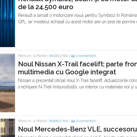
de la 24.500 euro
Renault a lansat o motorizare nouă pentru Symbioz în România.
GPL, iar modelul echipat cu acest motor are un preț de pornire 
Miercuri, 11 Martie |
|
2 comentarii
MODELE NOI
Noul Nissan X-Trail facelift: parte fron
multimedia cu Google integrat
Nissan a prezentat oficial noul X-Trail facelift. Actualizările cons
o echipare N-Trek îmbunătățită, un interior cu materiale noi și
Miercuri, 11 Martie |
|
6 comentarii
MODELE NOI
Noul Mercedes-Benz VLE, succesorul e