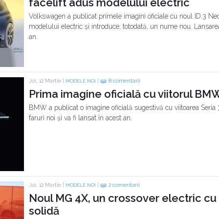
facelift adus modelului electric
Volkswagen a publicat primele imagini oficiale cu noul ID.3 Neo.
modelului electric și introduce, totodată, un nume nou. Lansarea
an.
Joi, 12 Martie |
|
8 comentarii
MODELE NOI
Prima imagine oficială cu viitorul BMW
BMW a publicat o imagine oficială sugestivă cu viitoarea Seria 7
faruri noi și va fi lansat în acest an.
Joi, 12 Martie |
|
2 comentarii
MODELE NOI
Noul MG 4X, un crossover electric cu b
solidă