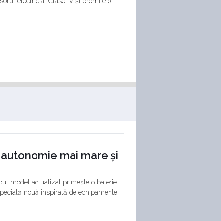
rul electric al Clasei V și promite o
: autonomie mai mare și
Noul model actualizat primește o baterie
 specială nouă inspirată de echipamente