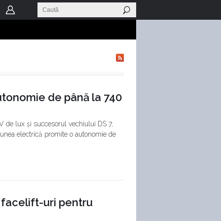
autonomie de până la 740
V de lux și succesorul vechiului DS 7,
rsiunea electrică promite o autonomie de
facelift-uri pentru