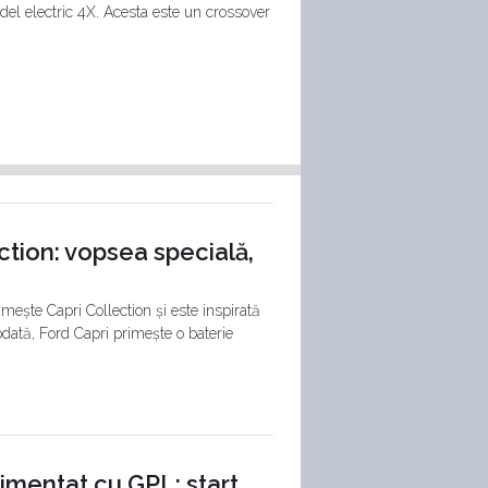
del electric 4X. Acesta este un crossover
ction: vopsea specială,
mește Capri Collection și este inspirată
ată, Ford Capri primește o baterie
imentat cu GPL: start