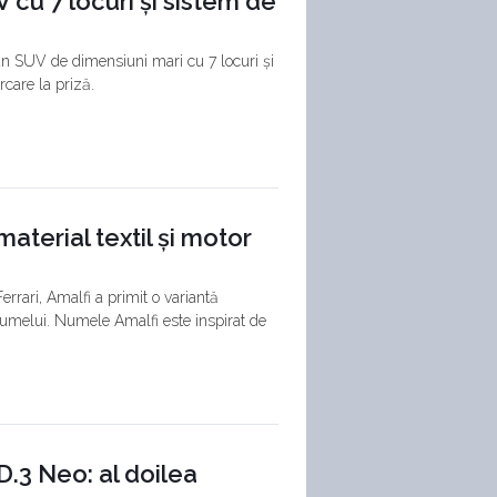
 cu 7 locuri și sistem de
 un SUV de dimensiuni mari cu 7 locuri și
care la priză.
material textil și motor
rrari, Amalfi a primit o variantă
 numelui. Numele Amalfi este inspirat de
.3 Neo: al doilea