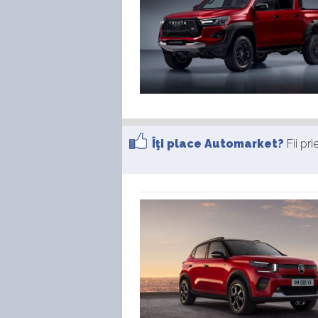
Îţi place Automarket?
Fii pr