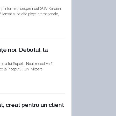
 și informații despre noul SUV Kardian.
i lansat și pe alte piețe internaționale,
țe noi. Debutul, la
ație a lui Superb. Noul model va fi
c la începutul lunii viitoare.
t, creat pentru un client