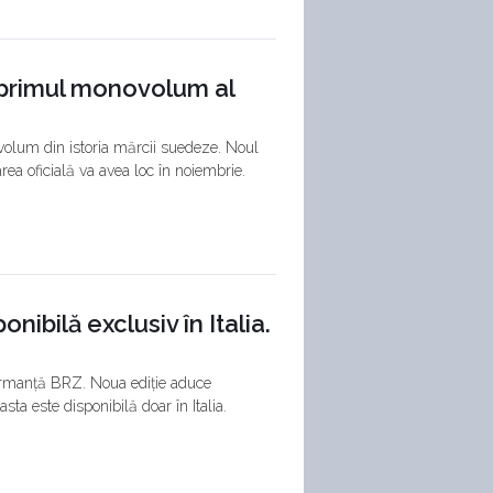
 primul monovolum al
olum din istoria mărcii suedeze. Noul
rea oficială va avea loc în noiembrie.
nibilă exclusiv în Italia.
formanță BRZ. Noua ediție aduce
ta este disponibilă doar în Italia.