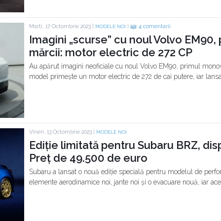
Marti, 17 Octombrie 2023 |
|
4 comentarii
MODELE NOI
Imagini „scurse” cu noul Volvo EM90,
mărcii: motor electric de 272 CP
Au apărut imagini neoficiale cu noul Volvo EM90, primul monov
model primește un motor electric de 272 de cai putere, iar lansa
Vineri, 13 Octombrie 2023 |
MODELE NOI
Ediție limitată pentru Subaru BRZ, dispo
Preț de 49.500 de euro
Subaru a lansat o nouă ediție specială pentru modelul de per
elemente aerodinamice noi, jante noi și o evacuare nouă, iar aceas