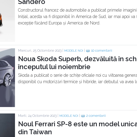
Sandero
Constructorul francez de automobile a publicat primele imagini
Inițial, acesta va fi disponibil în America de Sud, iar mai apoi va f
excepție făcând Europa și America de Nord.
Miercuri, 25 Octombrie 2023 |
|
10 comentarii
MODELE NOI
Noua Skoda Superb, dezvăluită în schi
începutul lui noiembrie
Skoda a publicat o serie de schițe oficiale noi cu viitoarea gener
disponibil cu motorizări termice și hibride, iar debutul va avea lo
Marti, 24 Octombrie 2023 |
|
2 comentarii
MODELE NOI
Noul Ferrari SP-8 este un model unica
din Taiwan