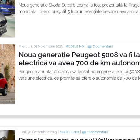
Noua generație Skoda Superb tocmai a fost prezentată la Praga, i
mondială. Ți-am pregătit 5 lucruri esențiale despre nava amiral
Miercuri, 01 Noiembrie 2023 |
|
7 comentarii
MODELE NOI
Noua generație Peugeot 5008 va fi la
electrică va avea 700 de km autono
Peugeot a anunțat oficial că va lansat noua generație a lui 5008
versiune electrică, ce promite să ofere o autonomie de 700 de k
Luni, 30 Octombrie 2023 |
|
11 comentarii
MODELE NOI