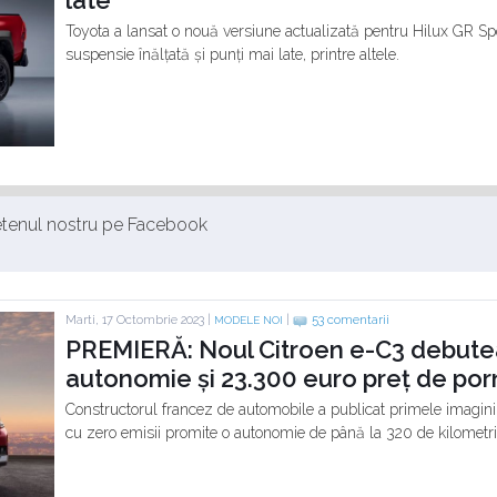
late
Toyota a lansat o nouă versiune actualizată pentru Hilux GR S
suspensie înălțată și punți mai late, printre altele.
ietenul nostru pe Facebook
Marti, 17 Octombrie 2023 |
|
53 comentarii
MODELE NOI
PREMIERĂ: Noul Citroen e-C3 debute
autonomie și 23.300 euro preț de por
Constructorul francez de automobile a publicat primele imagini
cu zero emisii promite o autonomie de până la 320 de kilometri