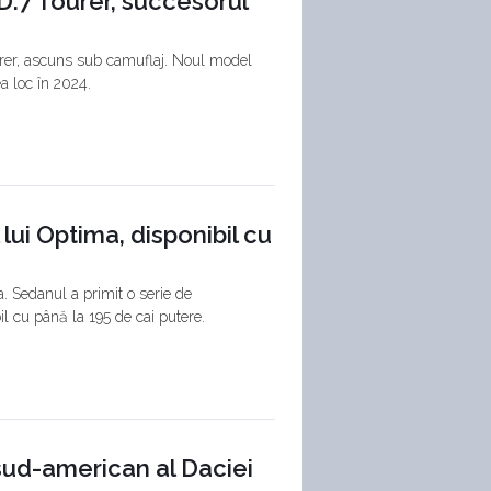
D.7 Tourer, succesorul
urer, ascuns sub camuflaj. Noul model
ea loc în 2024.
l lui Optima, disponibil cu
a. Sedanul a primit o serie de
il cu până la 195 de cai putere.
 sud-american al Daciei