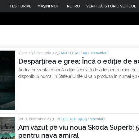
TEST DRIVE
MAŞINI NOI
RETRO
VERIFICĂ ISTORIC VEHICUL
Vineri, 03 Noiembrie 2023 |
|
2 comentarii
MODELE NOI
Despărțirea e grea: Încă o ediție de 
Audi a prezentat o nouă ediție specială de adio pentru modelul 
disponibilă numai în Statele Unite și va fi produsă în numai 50
Joi, 02 Noiembrie 2023 |
|
23 comentarii
MODELE NOI
Am văzut pe viu noua Skoda Superb: 5
pentru nava amiral