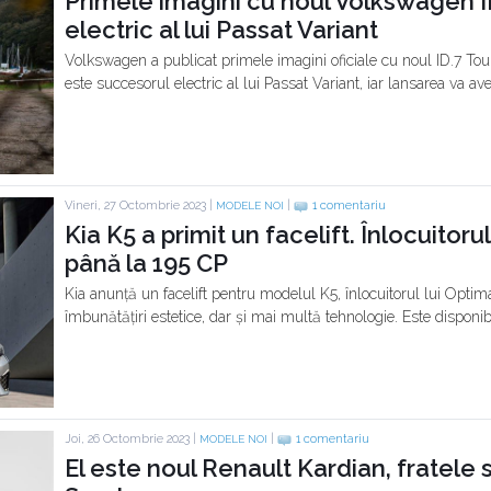
Primele imagini cu noul Volkswagen I
electric al lui Passat Variant
Volkswagen a publicat primele imagini oficiale cu noul ID.7 To
este succesorul electric al lui Passat Variant, iar lansarea va av
Vineri, 27 Octombrie 2023 |
|
1 comentariu
MODELE NOI
Kia K5 a primit un facelift. Înlocuitoru
până la 195 CP
Kia anunță un facelift pentru modelul K5, înlocuitorul lui Optim
îmbunătățiri estetice, dar și mai multă tehnologie. Este disponib
Joi, 26 Octombrie 2023 |
|
1 comentariu
MODELE NOI
El este noul Renault Kardian, fratele