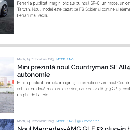
Ferrari a publicat imagini oficiale cu noul SP-8, un model unicat
Taiwan. Noul model este bazat pe F8 Spider și conține și elem
Ferrari mai vechi.
Marti, 24 Octombrie 2023 |
MODELE NOI
Mini prezintă noul Countryman SE All4
autonomie
Mini a publicat primele imagini și informații despre noul Count
echipat cu două motoare electrice, care dezvoltă 313 CP, și poa
un plin de baterie.
Marti, 24 Octombrie 2023 |
|
2 comentarii
MODELE NOI
Noul Mercedes-AMG GLE 53 plug-in hy