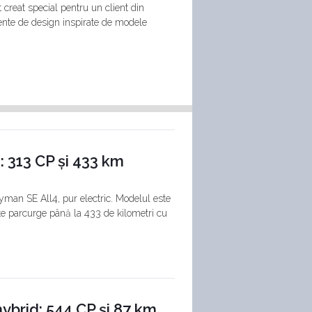
 creat special pentru un client din
ente de design inspirate de modele
: 313 CP și 433 km
ryman SE All4, pur electric. Modelul este
te parcurge până la 433 de kilometri cu
brid: 544 CP și 87 km