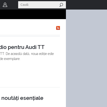
adio pentru Audi TT
TT. De această dată, noua ediție este
 de exemplare.
 noutăți esențiale