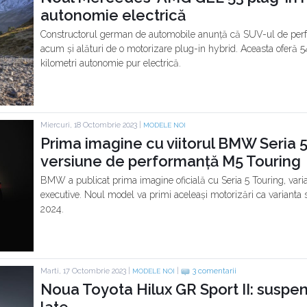
autonomie electrică
Constructorul german de automobile anunță că SUV-ul de per
acum și alături de o motorizare plug-in hybrid. Aceasta oferă 5
kilometri autonomie pur electrică.
Miercuri, 18 Octombrie 2023 |
MODELE NOI
Prima imagine cu viitorul BMW Seria 5
versiune de performanță M5 Touring
BMW a publicat prima imagine oficială cu Seria 5 Touring, vari
executive. Noul model va primi aceleași motorizări ca varianta se
2024.
Marti, 17 Octombrie 2023 |
|
3 comentarii
MODELE NOI
Noua Toyota Hilux GR Sport II: suspens