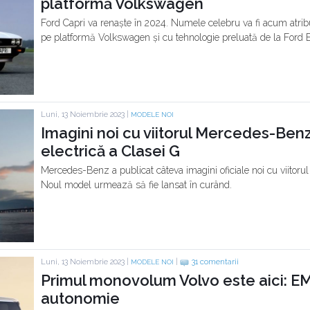
platformă Volkswagen
Ford Capri va renaște în 2024. Numele celebru va fi acum atribu
pe platformă Volkswagen și cu tehnologie preluată de la Ford E
Luni, 13 Noiembrie 2023 |
MODELE NOI
Imagini noi cu viitorul Mercedes-Ben
electrică a Clasei G
Mercedes-Benz a publicat câteva imagini oficiale noi cu viitorul
Noul model urmează să fie lansat în curând.
Luni, 13 Noiembrie 2023 |
|
31 comentarii
MODELE NOI
Primul monovolum Volvo este aici: E
autonomie