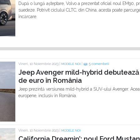
După o lungă așteptare, Volvo a prezentat oficial noul EM90, p
suedeze. Potrivit ciclului CLTC, din China, acesta poate parcur
încărcare.
Vineri, 10 Noiembrie 2023 |
|
5 comentarii
MODELE NOI
Jeep Avenger mild-hybrid debutează 
de euro în România
Jeep prezintă versiunea mild-hybrid a SUV-ului Avenger. Aceas
europene, inclusiv în România.
Vineri, 10 Noiembrie 2023 |
MODELE NOI
California Dreamin’: noul Ford Mustan