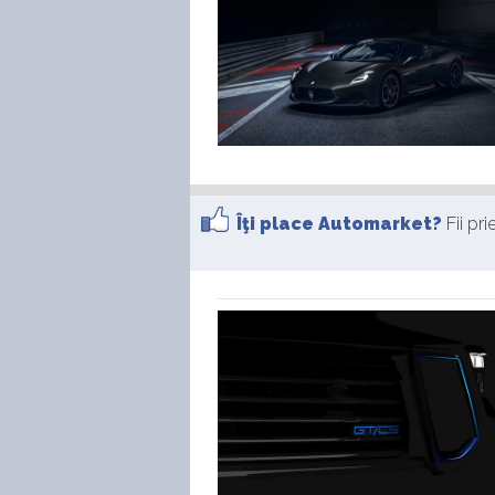
Îţi place Automarket?
Fii pr