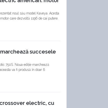
ectric american: motor
rezentat noul său model Kaveya. Acesta
 motor care dezvoltă 1196 de cai putere.
: marchează succesele
otic 750S. Noua ediție marchează
 aceasta va fi produsă în doar 6
crossover electric, cu