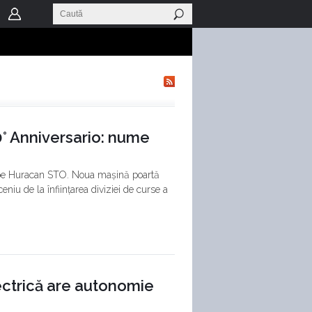
° Anniversario: nume
t pe Huracan STO. Noua mașină poartă
u de la înființarea diviziei de curse a
ectrică are autonomie