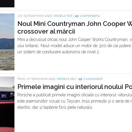
Joi, 09 Noiembrie 2023 |
|
1 comentariu
MODELE NOI
Noul Mini Countryman John Cooper Wo
crossover al mărcii
Mini a dezvăluit oficial noul John Cooper Works Countryman, v
ului britanic. Noul model aduce un motor de 300 de cai putere 
un sistem de conducere autonomă de nivel 2.
Marti, 07 Noiembrie 2023 |
|
7 comentarii
MODELE NOI
Primele imagini cu interiorul noului
Porsche a publicat primele imagini oficiale cu interiorul viitor
este asemănător vizual cu Taycan, însă primește și o serie de nou
electric, dar și tapițerie fără piele naturală.