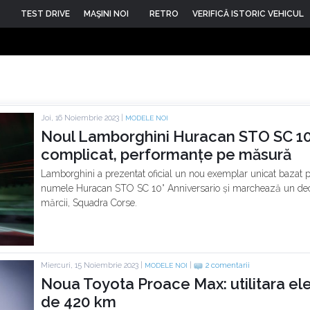
TEST DRIVE
MAŞINI NOI
RETRO
VERIFICĂ ISTORIC VEHICUL
Joi, 16 Noiembrie 2023 |
MODELE NOI
Noul Lamborghini Huracan STO SC 10
complicat, performanțe pe măsură
Lamborghini a prezentat oficial un nou exemplar unicat baza
numele Huracan STO SC 10° Anniversario și marchează un deceni
mărcii, Squadra Corse.
Miercuri, 15 Noiembrie 2023 |
|
2 comentarii
MODELE NOI
Noua Toyota Proace Max: utilitara el
de 420 km