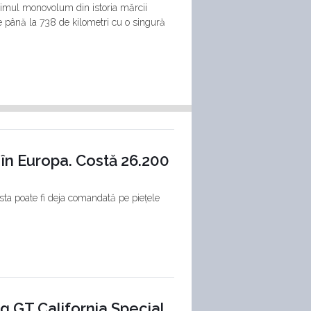
rimul monovolum din istoria mărcii
ge până la 738 de kilometri cu o singură
în Europa. Costă 26.200
ta poate fi deja comandată pe piețele
g GT California Special,