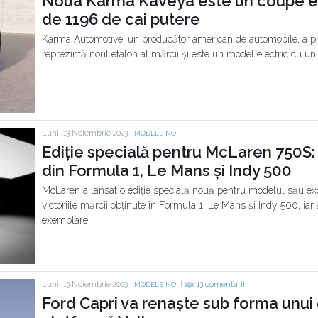
Noua Karma Kaveya este un coupe el
de 1196 de cai putere
Karma Automotive, un producător american de automobile, a p
reprezintă noul etalon al mărcii și este un model electric cu un
Luni, 13 Noiembrie 2023 |
MODELE NOI
Ediție specială pentru McLaren 750S
din Formula 1, Le Mans și Indy 500
McLaren a lansat o ediție specială nouă pentru modelul său ex
victoriile mărcii obținute în Formula 1, Le Mans și Indy 500, iar
exemplare.
Luni, 13 Noiembrie 2023 |
|
13 comentarii
MODELE NOI
Ford Capri va renaște sub forma unui 