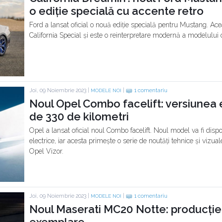
o ediție specială cu accente retro
Ford a lansat oficial o nouă ediție specială pentru Mustang. A
California Special și este o reinterpretare modernă a modelului or
Joi, 09 Noiembrie 2023 |
|
1 comentariu
MODELE NOI
Noul Opel Combo facelift: versiunea 
de 330 de kilometri
Opel a lansat oficial noul Combo facelift. Noul model va fi dispo
electrice, iar acesta primește o serie de noutăți tehnice și vizual
Opel Vizor.
Joi, 09 Noiembrie 2023 |
|
1 comentariu
MODELE NOI
Noul Maserati MC20 Notte: producție 