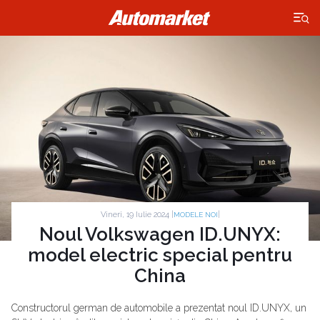
×
Vineri, 19 Iulie 2024 |
|
MODELE NOI
Noul Volkswagen ID.UNYX:
model electric special pentru
China
Constructorul german de automobile a prezentat noul ID.UNYX, un