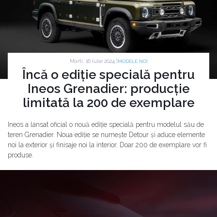
Marti, 16 Iulie 2024 |
MODELE NOI
Încă o ediție specială pentru
Ineos Grenadier: producție
limitată la 200 de exemplare
Ineos a lansat oficial o nouă ediție specială pentru modelul său de
teren Grenadier. Noua ediție se numește Detour și aduce elemente
noi la exterior și finisaje noi la interior. Doar 200 de exemplare vor fi
produse.