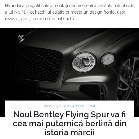
Hyundai a pregătit câteva noutăți minore pentru varianta hatchback
a lui i30 N. Hot hatch-ul asiatic primește un design frontal ușor
revizuit, dar și dotări noi în habitaclu.
Vineri, 19 Iulie 2024 |
MODELE NOI
Noul Bentley Flying Spur va fi
cea mai puternică berlină din
istoria mărcii