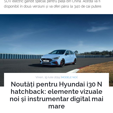
SUV electric gândit special pentru piața din China. Acesta va fi
disponibil în două versiuni și va oferi până la 340 de cai putere.
Vineri, 19 Iulie 2024 |
|
MODELE NOI
Noutăți pentru Hyundai i30 N
hatchback: elemente vizuale
noi și instrumentar digital mai
mare