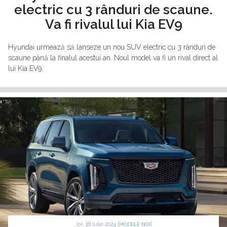
electric cu 3 rânduri de scaune.
Va fi rivalul lui Kia EV9
Hyundai urmează să lanseze un nou SUV electric cu 3 rânduri de
scaune până la finalul acestui an. Noul model va fi un rival direct al
lui Kia EV9.
Joi, 18 Iulie 2024 |
|
MODELE NOI