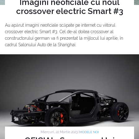
Imagini neoficiale cu noul
crossover electric Smart #3
Au apărut imagini neoficiale scăpate pe internet cu viitorul
crossover electric Smart #3. Cel de-al doilea crossover al
constructorului german va fi prezentat la mijlocul lui aprilie, în
cadrul Salonului Auto de la Shanghai.
Miercuri, 22 Martie 2023 |
MODELE NOI