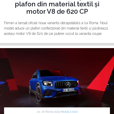
plafon din material textil și
motor V8 de 620 CP
Ferrari a lansat oficial noua variantă decapotabilă a lui Roma. Noul
model aduce un plafon confecționat din material textil și păstrează
același motor V8 de 620 de cai putere văzut la varianta coupe.
Joi, 16 Martie 2023 |
|
MODELE NOI