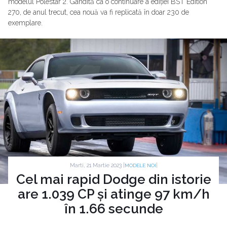
modelul Polestar 2. Gândită ca o continuare a ediției BST Edition
270, de anul trecut, cea nouă va fi replicată în doar 230 de
exemplare.
Marti, 21 Martie 2023 |
|
MODELE NOI
Cel mai rapid Dodge din istorie
are 1.039 CP și atinge 97 km/h
în 1.66 secunde