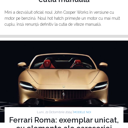
Mini a dezvăluit oficial noul John Cooper Works în versiune cu
motor pe benzină. Noul hot hatch primește un motor cu mai mult
cuplu, însă renunță definitiv la cutia de viteze manuală.
Luni, 21 Octombrie 2024 |
MODELE NOI
Ferrari Roma: exemplar unicat,