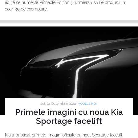
ediție se numește Pinnacle Edition și urmează să fie produsă în
doar 30 de exemplare.
Joi, 24 Octombrie 2024 |
|
MODELE NOI
Primele imagini cu noua Kia
Sportage facelift
Kia a publicat primele imagini oficiale cu noul Sportage facelift.