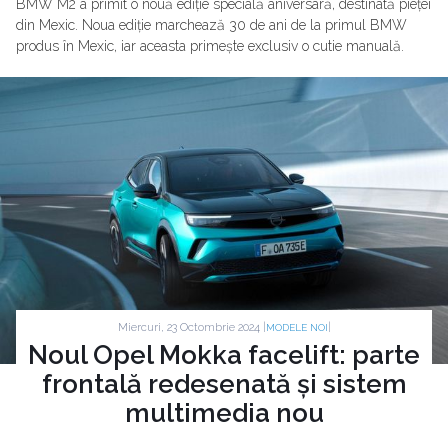
BMW M2 a primit o nouă ediție specială aniversară, destinată pieței
din Mexic. Noua ediție marchează 30 de ani de la primul BMW
produs în Mexic, iar aceasta primește exclusiv o cutie manuală.
Miercuri, 23 Octombrie 2024 |
|
MODELE NOI
Noul Opel Mokka facelift: parte
frontală redesenată și sistem
multimedia nou