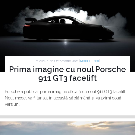
Miercuri, 16 Octombrie 2024 |
|
MODELE NOI
Prima imagine cu noul Porsche
911 GT3 facelift
Porsche a publicat prima imagine oficială cu noul 911 GT3 facelift.
Noul model va fi lansat în această săptămână și va primi două
versiuni.