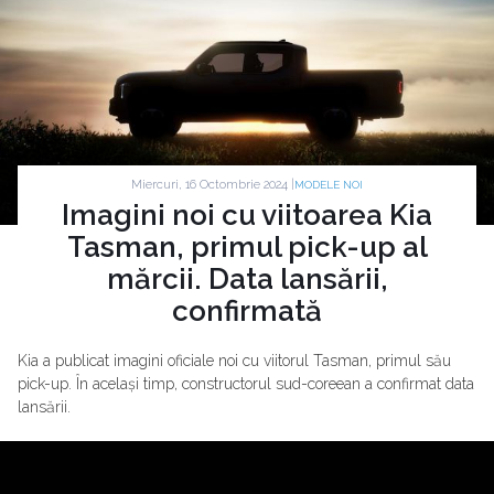
Miercuri, 16 Octombrie 2024 |
MODELE NOI
Imagini noi cu viitoarea Kia
Tasman, primul pick-up al
mărcii. Data lansării,
confirmată
Kia a publicat imagini oficiale noi cu viitorul Tasman, primul său
pick-up. În același timp, constructorul sud-coreean a confirmat data
lansării.