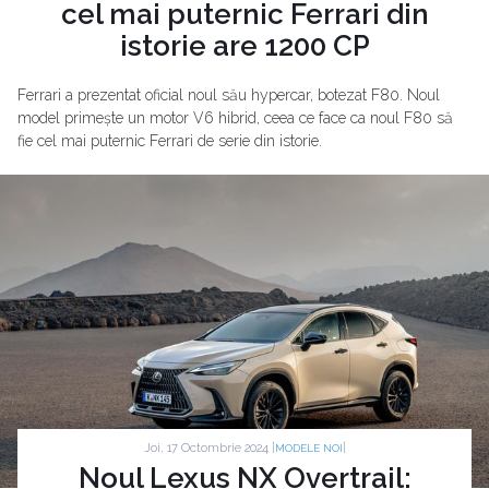
cel mai puternic Ferrari din
istorie are 1200 CP
Ferrari a prezentat oficial noul său hypercar, botezat F80. Noul
model primește un motor V6 hibrid, ceea ce face ca noul F80 să
fie cel mai puternic Ferrari de serie din istorie.
Joi, 17 Octombrie 2024 |
|
MODELE NOI
Noul Lexus NX Overtrail: