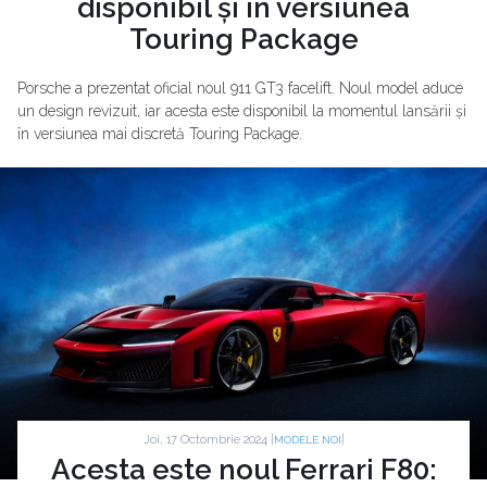
disponibil și în versiunea
Touring Package
Porsche a prezentat oficial noul 911 GT3 facelift. Noul model aduce
un design revizuit, iar acesta este disponibil la momentul lansării și
în versiunea mai discretă Touring Package.
Joi, 17 Octombrie 2024 |
|
MODELE NOI
Acesta este noul Ferrari F80: