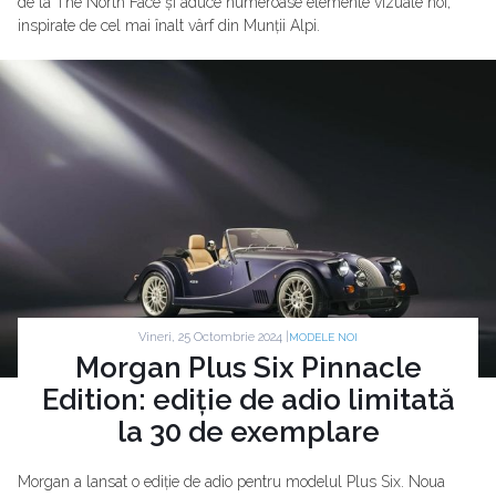
de la The North Face și aduce numeroase elemente vizuale noi,
inspirate de cel mai înalt vârf din Munții Alpi.
Vineri, 25 Octombrie 2024 |
MODELE NOI
Morgan Plus Six Pinnacle
Edition: ediție de adio limitată
la 30 de exemplare
Morgan a lansat o ediție de adio pentru modelul Plus Six. Noua