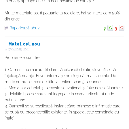
interzică aproape orice, în necunostinta de cauză ?
Multe materiale pot fi poluante la reciclare, hai sa interzicem 90%
din orice.
Raportează abuz
7
3
Matei_cel_nou
la
17.04.2025, 20:11
Problemele sunt trei:
1. Oamenii nu mai au răbdare să citească detalii, să verifice, să
înțeleagă nuanțe. Ei vor informație brută și cât mai succinta. De
multe ori nu se trece de titlu, attention span 5 secunde
2. Media s-a adaptat și servește senzațional și fake news. Nuanțele
și detaliile lipsesc sau sunt îngropate la coada articolului unde
puțini ajung.
3. Oamenii se surescitează instant când primesc o infirmație care
se pupă cu preconcepțiile existente, în special cele combinate cu
"hate"