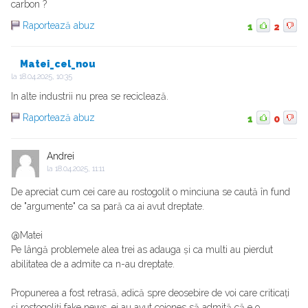
carbon ?
Raportează abuz
1
2
Matei_cel_nou
la
18.04.2025, 10:35
In alte industrii nu prea se reciclează.
Raportează abuz
1
0
Andrei
la
18.04.2025, 11:11
De apreciat cum cei care au rostogolit o minciuna se caută în fund
de "argumente" ca sa pară ca ai avut dreptate.
@Matei
Pe lângă problemele alea trei as adauga și ca multi au pierdut
abilitatea de a admite ca n-au dreptate.
Propunerea a fost retrasă, adică spre deosebire de voi care criticați
și rostogoliți fake news, ei au avut cojones să admită că e o