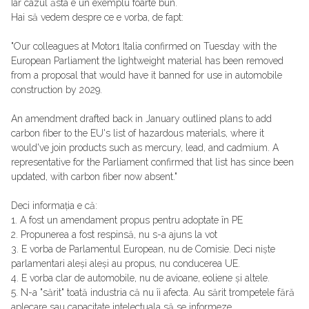
Iar cazul ăsta e un exemplu foarte bun.
Hai să vedem despre ce e vorba, de fapt:
"Our colleagues at Motor1 Italia confirmed on Tuesday with the
European Parliament the lightweight material has been removed
from a proposal that would have it banned for use in automobile
construction by 2029.
An amendment drafted back in January outlined plans to add
carbon fiber to the EU's list of hazardous materials, where it
would've join products such as mercury, lead, and cadmium. A
representative for the Parliament confirmed that list has since been
updated, with carbon fiber now absent."
Deci informația e că:
1. A fost un amendament propus pentru adoptate în PE
2. Propunerea a fost respinsă, nu s-a ajuns la vot
3. E vorba de Parlamentul European, nu de Comisie. Deci niște
parlamentari aleși aleși au propus, nu conducerea UE.
4. E vorba clar de automobile, nu de avioane, eoliene și altele.
5. N-a "sărit" toată industria că nu îi afecta. Au sărit trompetele fără
aplecare sau capacitate intelectuala să se informeze.