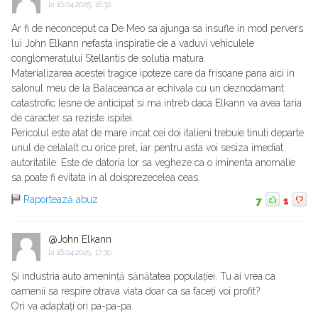
la
16.04.2025, 16:32
Ar fi de neconceput ca De Meo sa ajunga sa insufle in mod pervers
lui John Elkann nefasta inspiratie de a vaduvi vehiculele
conglomeratului Stellantis de solutia matura.
Materializarea acestei tragice ipoteze care da frisoane pana aici in
salonul meu de la Balaceanca ar echivala cu un deznodamant
catastrofic lesne de anticipat si ma intreb daca Elkann va avea taria
de caracter sa reziste ispitei.
Pericolul este atat de mare incat cei doi italieni trebuie tinuti departe
unul de celalalt cu orice pret, iar pentru asta voi sesiza imediat
autoritatile. Este de datoria lor sa vegheze ca o iminenta anomalie
sa poate fi evitata in al doisprezecelea ceas.
Raportează abuz
7
1
@John Elkann
la
16.04.2025, 17:30
Și industria auto amenință sănătatea populației. Tu ai vrea ca
oamenii sa respire otrava viata doar ca sa faceți voi profit?
Ori va adaptați ori pa-pa-pa.