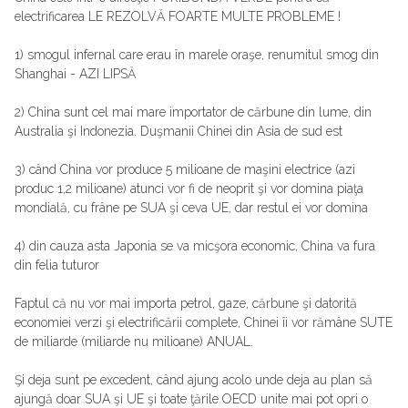
electrificarea LE REZOLVĂ FOARTE MULTE PROBLEME !
1) smogul infernal care erau în marele oraşe, renumitul smog din
Shanghai - AZI LIPSĂ
2) China sunt cel mai mare importator de cărbune din lume, din
Australia şi Indonezia. Duşmanii Chinei din Asia de sud est
3) când China vor produce 5 milioane de maşini electrice (azi
produc 1,2 milioane) atunci vor fi de neoprit şi vor domina piaţa
mondială, cu frâne pe SUA şi ceva UE, dar restul ei vor domina
4) din cauza asta Japonia se va micşora economic, China va fura
din felia tuturor
Faptul că nu vor mai importa petrol, gaze, cărbune şi datorită
economiei verzi şi electrificării complete, Chinei îi vor rămâne SUTE
de miliarde (miliarde nu milioane) ANUAL.
Şi deja sunt pe excedent, când ajung acolo unde deja au plan să
ajungă doar SUA şi UE şi toate ţările OECD unite mai pot opri o