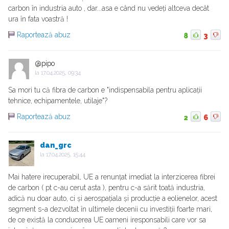
carbon în industria auto , dar...asa e când nu vedeți altceva decât
ura în fata voastră !
Raportează abuz
8
3
@pipo
la
17.04.2025, 09:34
Sa mori tu că fibra de carbon e "indispensabila pentru aplicații
tehnice, echipamentele, utilaje"?
Raportează abuz
2
6
dan_grc
la
17.04.2025, 15:44
Mai hatere irecuperabil, UE a renunțat imediat la interzicerea fibrei
de carbon ( pt c-au cerut asta ), pentru c-a sărit toată industria,
adică nu doar auto, ci și aerospațiala și producție a eolienelor, acest
segment s-a dezvoltat în ultimele decenii cu investiții foarte mari,
de ce există la conducerea UE oameni iresponsabili care vor sa