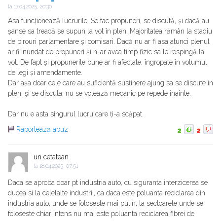
la
17.04.2025, 20:30
Asa funcționează lucrurile. Se fac propuneri, se discută, și dacă au
șanse sa treacă se supun la vot în plen. Majoritatea rămân la stadiu
de birouri parlamentare și comisari. Dacă nu ar fi asa atunci plenul
ar fi inundat de propuneri și n-ar avea timp fizic sa le respingă la
vot. De fapt și propunerile bune ar fi afectate, îngropate în volumul
de legi și amendamente.
Dar așa doar cele care au suficientă susținere ajung sa se discute în
plen, și se discuta, nu se votează mecanic pe repede înainte.
Dar nu e asta singurul lucru care ți-a scăpat.
Raportează abuz
2
2
un cetatean
la
18.04.2025, 07:51
Daca se aproba doar pt industria auto, cu siguranta interzicerea se
ducea si la celelalte industrii, ca daca este poluanta reciclarea din
industria auto, unde se foloseste mai putin, la sectoarele unde se
foloseste chiar intens nu mai este poluanta reciclarea fibrei de