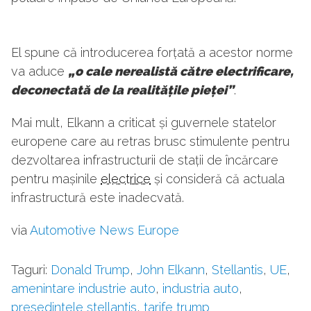
El spune că introducerea forțată a acestor norme
va aduce
„o cale nerealistă către electrificare,
deconectată de la realitățile pieței”
.
Mai mult, Elkann a criticat și guvernele statelor
europene care au retras brusc stimulente pentru
dezvoltarea infrastructurii de stații de încărcare
pentru mașinile
electrice
și consideră că actuala
infrastructură este inadecvată.
via
Automotive News Europe
Taguri:
Donald Trump
,
John Elkann
,
Stellantis
,
UE
,
amenintare industrie auto
,
industria auto
,
presedintele stellantis
,
tarife trump