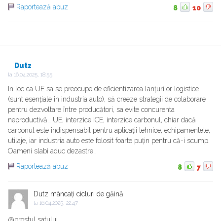
Raportează abuz
8
10
Dutz
la
16.04.2025, 18:55
In loc ca UE sa se preocupe de eficientizarea lanțurilor logistice
(sunt esențiale in industria auto), să creeze strategii de colaborare
pentru dezvoltare între producători, sa evite concurenta
neproductivă… UE, interzice ICE, interzice carbonul, chiar dacă
carbonul este indispensabil pentru aplicații tehnice, echipamentele,
utilaje, iar industria auto este folosit foarte puțin pentru că-i scump.
Oameni slabi aduc dezastre…
Raportează abuz
8
7
Dutz mâncați cicluri de găină
la
16.04.2025, 22:47
@prostul satului