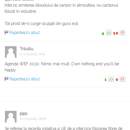
Interzic emiterea dioxidului de carbon în atmosfera, nu carbonul
folosit în industrie.
Tot prost de-ți curge scuipat din gură ești.
Raportează abuz
4
10
Trilulilu
la
17.04.2025, 06:12
Agenda WEF 2030. Nimic mai mult. Own nothing and you'll be
happy
Raportează abuz
1
0
pipo
la
17.04.2025, 08:56
Se referea la recenta inițiativa a UE de a interzice folosirea fibrei de