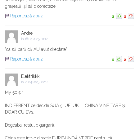
greșeală, și să o corecteze.
Raportează abuz
2
1
Andrei
la
18.04.2025, 11:12
"ca să pară că AU avut dreptate"
Raportează abuz
1
2
Elektrikkk
la
21.04.2025, 02:14
My 50 ¢ :
INDIFERENT ce decide SUA şi UE, UK .... CHINA VINE TARE ŞI
DOAR CU EVs.
Degeaba, restul e gargară.
China este într-o direcţie FURIBUNDĂ VERDE pentru că