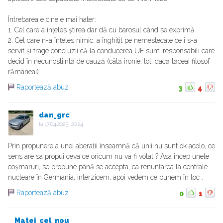
Întrebarea e cine e mai hater:
1. Cel care a înțeles știrea dar dă cu barosul când se exprimă
2. Cel care n-a înțeles nimic, a înghițit pe nemestecate ce i s-a
servit și trage concluzii că la conducerea UE sunt iresponsabili care
decid în necunostiintă de cauză (câtă ironie, lol, dacă tăceai filosof
rămâneai)
Raportează abuz
3
4
dan_grc
la
17.04.2025, 20:24
Prin propunere a unei aberații înseamnă că unii nu sunt ok acolo, ce
sens are sa propui ceva ce oricum nu va fi votat ? Asa incep unele
coșmaruri, se propune până se accepta, ca renunțarea la centrale
nucleare în Germania, interzicem, apoi vedem ce punem în loc .
Raportează abuz
0
1
Matei_cel_nou