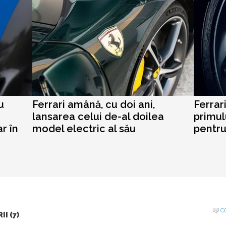
u
Ferrari amână, cu doi ani,
Ferrar
lansarea celui de-al doilea
primul
r în
model electric al său
pentru
C
I (7)