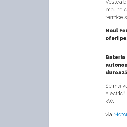
Vestea bu
impune c
termice sp
Noul Fer
oferi pe
Bateria 
autonom
durează 
Se mai vo
electrică
kW.
via
Moto