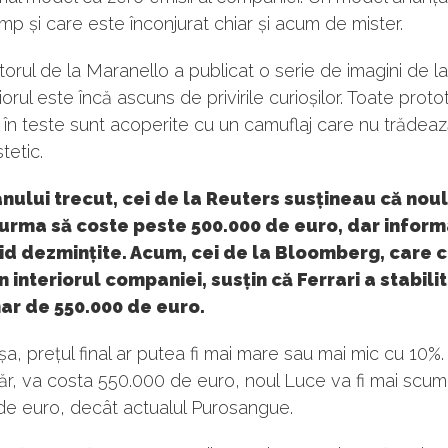
imp și care este înconjurat chiar și acum de mister.
orul de la Maranello a publicat o serie de imagini de la 
orul este încă ascuns de privirile curioșilor. Toate protot
 în teste sunt acoperite cu un camuflaj care nu trădeaz
tetic.
anului trecut, cei de la Reuters susțineau că noul
urma să coste peste 500.000 de euro, dar inform
id dezmințite. Acum, cei de la Bloomberg, care 
n interiorul companiei, susțin că Ferrari a stabili
ar de 550.000 de euro.
așa, prețul final ar putea fi mai mare sau mai mic cu 10%
ăr, va costa 550.000 de euro, noul Luce va fi mai scum
de euro, decât actualul Purosangue.