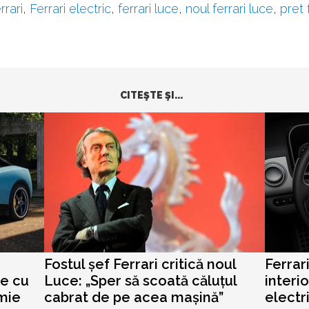
rrari
,
Ferrari electric
,
ferrari luce
,
noul ferrari luce
,
pret 
CITEŞTE ŞI...
Fostul șef Ferrari critică noul
Ferrar
ne cu
Luce: „Sper să scoată căluțul
interi
mie
cabrat de pe acea mașină”
electr