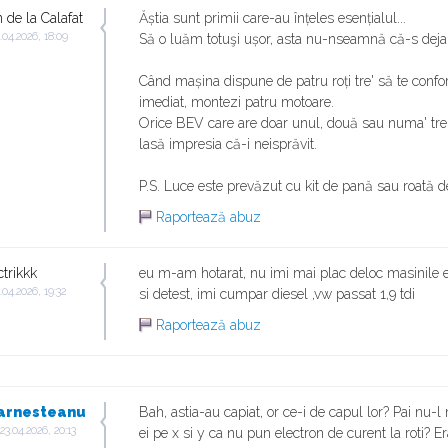
n de la Calafat
Ăștia sunt primii care-au înțeles esențialul...
.04.2026, 18:09
Să o luăm totuşi ușor, asta nu-nseamnă că-s deja 
Când mașina dispune de patru roți tre' să te conf
imediat, montezi patru motoare.
Orice BEV care are doar unul, două sau numa' tre
lasă impresia că-i neisprăvit.
P.S. Luce este prevăzut cu kit de pană sau roată 
Raportează abuz
ctrikkk
eu m-am hotarat, nu imi mai plac deloc masinile el
.04.2026, 19:32
si detest, imi cumpar diesel ,vw passat 1,9 tdi
Raportează abuz
arnesteanu
Bah, astia-au capiat, or ce-i de capul lor? Pai nu
23.04.2026, 20:13
ei pe x si y ca nu pun electron de curent la roti? Er