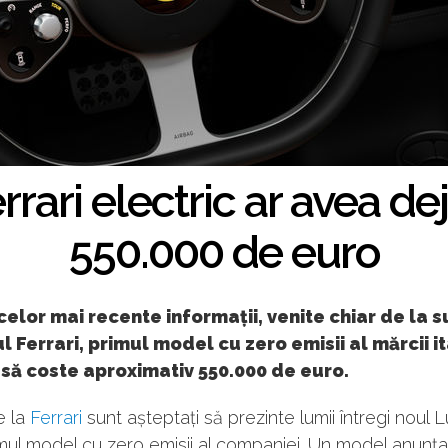
rrari electric ar avea dej
550.000 de euro
 celor mai recente informații, venite chiar de la s
ul Ferrari, primul model cu zero emisii al mărcii i
să coste aproximativ 550.000 de euro.
de la
Ferrari
sunt așteptați să prezinte lumii întregi noul 
mul model cu zero emisii al companiei. Un model anunța