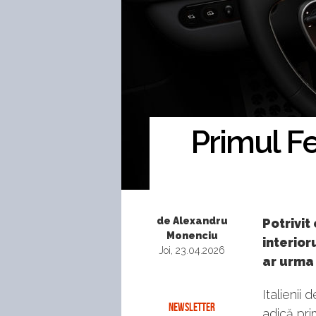
Primul Fe
de Alexandru
Potrivit
Monenciu
interior
Joi, 23.04.2026
ar urma 
Italienii 
NEWSLETTER
adică pri