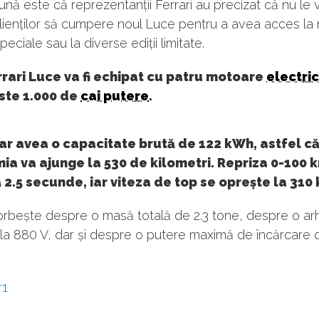
nă este că reprezentanții Ferrari au precizat că nu le 
lienților să cumpere noul Luce pentru a avea acces la
eciale sau la diverse ediții limitate.
rari Luce va fi echipat cu patru motoare
electri
ste 1.000 de
cai putere
.
ar avea o capacitate brută de 122 kWh, astfel c
ia va ajunge la 530 de kilometri. Repriza 0-100
2.5 secunde, iar viteza de top se oprește la 310
rbește despre o masă totală de 2.3 tone, despre o arh
 la 880 V, dar și despre o putere maximă de încărcare
r1