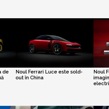
a de
Noul Ferrari Luce este sold-
Noul F
uă
out în China
imagin
electr