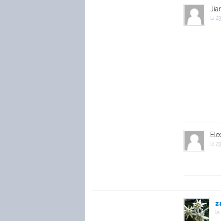
Jia
la
23
Ele
la
23
z
la