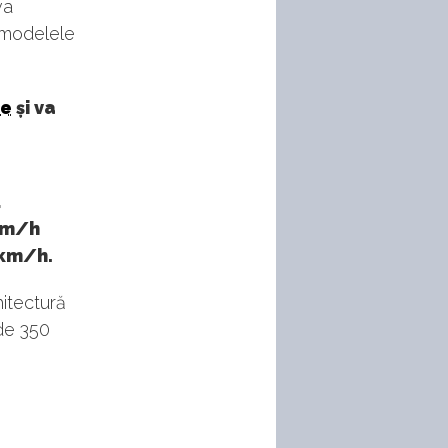
va
 modelele
ce
și va
ă
 km/h
 km/h.
itectură
 de 350