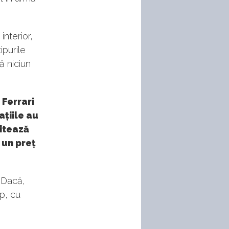
interior,
ipurile
ă niciun
 Ferrari
ațiile au
citează
t un preț
. Dacă,
p, cu