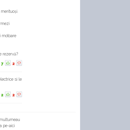
merituoși.
ormezi
i motoare
de rezervă?
7
2
ectrice si le
2
2
-l multumeau
a pe-aici