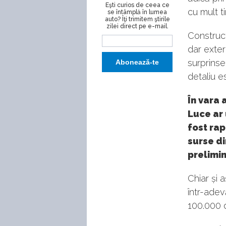
Eşti curios de ceea ce
cu mult t
se întâmplă în lumea
auto? Îţi trimitem ştirile
zilei direct pe e-mail.
Construct
dar exteri
surprinse
detaliu es
În vara 
Luce ar 
fost rap
surse di
prelimin
Chiar și 
într-adev
100.000 