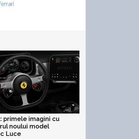
ferrari
i: primele imagini cu
orul noului model
ic Luce