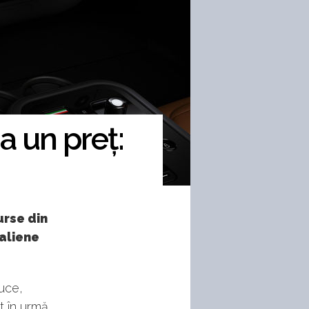
a un preț:
urse din
taliene
Luce,
t în urmă