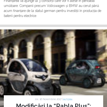
Finanțarea va ajunge la 3 consorții care vor fi alese în perioada
umătoare. Companii precum Volkswagen și BMW au cerut până
acum finanțare de la statul german pentru investiții în producția de
baterii pentru electrice.
Joi, 16 Noiembrie 2017 |
INTERN
Modificări la “Rabla Plus”: