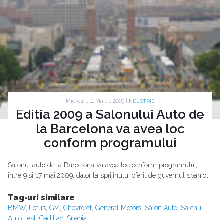
Miercuri, 11 Martie 2009 |
INDUSTRIE
Editia 2009 a Salonului Auto de
la Barcelona va avea loc
conform programului
Salonul auto de la Barcelona va avea loc conform programului,
intre 9 si 17 mai 2009, datorita sprijinului oferit de guvernul spaniol.
Tag-uri similare
BMW
,
Lotus
,
GM
,
Chevrolet
,
General Motors
,
Salon Auto
,
Salonul
Auto
,
test
,
Cadillac
,
Spania