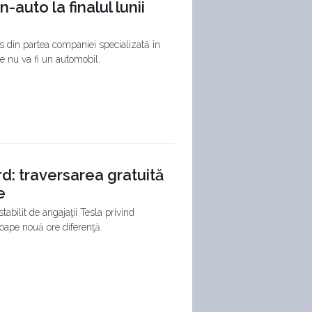
auto la finalul lunii
s din partea companiei specializată în
e nu va fi un automobil.
d: traversarea gratuită
e
abilit de angajaţii Tesla privind
roape nouă ore diferenţă.