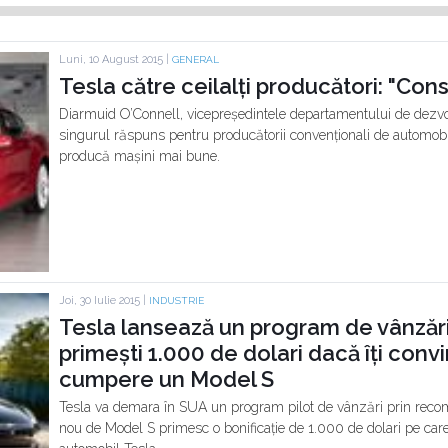
Luni, 10 August 2015 |
GENERAL
Tesla către ceilalți producători: "Cons
Diarmuid O’Connell, vicepreședintele departamentului de dezvol
singurul răspuns pentru producătorii convenționali de automob
producă mașini mai bune.
Joi, 30 Iulie 2015 |
INDUSTRIE
Tesla lansează un program de vânzăr
primești 1.000 de dolari dacă îți convi
cumpere un Model S
Tesla va demara în SUA un program pilot de vânzări prin reco
nou de Model S primesc o bonificație de 1.000 de dolari pe care 