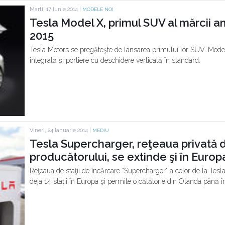
Marti, 17 Iunie 2014 |
MODELE NOI
Tesla Model X, primul SUV al mărcii am
2015
Tesla Motors se pregăteşte de lansarea primului lor SUV. Model
integrală şi portiere cu deschidere verticală în standard.
Vineri, 24 Ianuarie 2014 |
MEDIU
Tesla Supercharger, reţeaua privată d
producătorului, se extinde şi în Europ
Reţeaua de staţii de încărcare "Supercharger" a celor de la Tesla,
deja 14 staţii în Europa şi permite o călătorie din Olanda până în