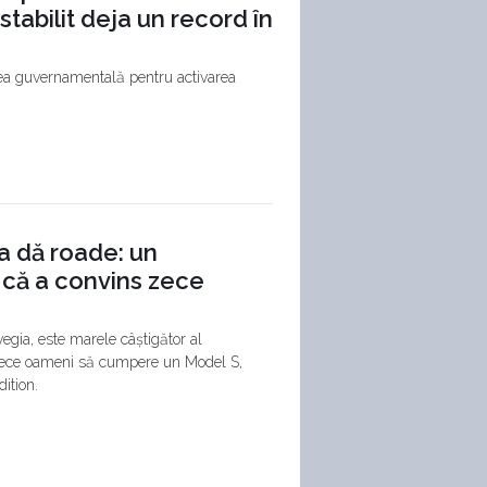
abilit deja un record în
rea guvernamentală pentru activarea
a dă roade: un
 că a convins zece
egia, este marele câștigător al
 zece oameni să cumpere un Model S,
ition.