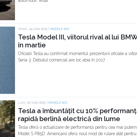
automobil Tesla.
Vineri, 24 Iulie 2015 |
MODELE NOI
Tesla Model III, viitorul rival al lui BM
în martie
Oficialii Tesla au confirmat momentul prezentării oficiale a viitor
Seria 3. Debutul comercial are loc abia în 2017.
Luni, 20 Iulie 2015 |
MODELE NOI
Tesla a îmbuntățit cu 10% performanț
rapidă berlină electrică din lume
Tesla oferă o actualizare de performanță pentru cea mai puternic
Model S P85D. Americanii oferă noul mod de rulare atât pentru 