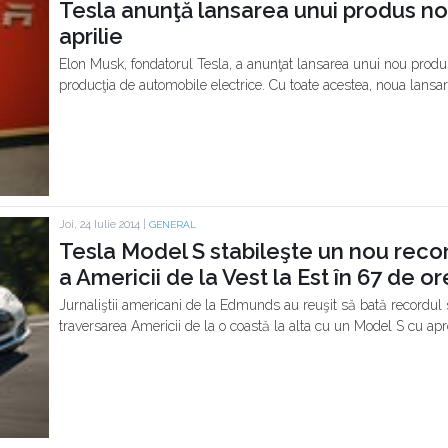
Tesla anunţă lansarea unui produs non-
aprilie
Elon Musk, fondatorul Tesla, a anunţat lansarea unui nou produ
producţia de automobile electrice. Cu toate acestea, noua lansar
Joi, 24 Iulie 2014 |
GENERAL
Tesla Model S stabileşte un nou recor
a Americii de la Vest la Est în 67 de or
Jurnaliştii americani de la Edmunds au reuşit să bată recordul st
traversarea Americii de la o coastă la alta cu un Model S cu ap