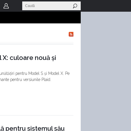
 X: culoare nouă și
nătățiri pentru Model S și Model X. Pe
ante pentru versiunile Plaid.
lă pentru sistemul său