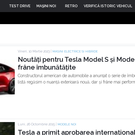
TEST DRIVE
MAŞINI NOI
RETRO
VERIFICĂ ISTORIC VEHICUL
Vineri, 10 Martie 2023 |
MASINI ELECTRICE SI HIBRIDE
Noutăți pentru Tesla Model S și Model
frâne îmbunătățite
Constructorul american de automobile a anunțat o serie de îmbu
listă regăsim o nuanță exterioară nouă, dar și frâne mai perform
Luni, 26 Octombrie 2015 |
MODELE NOI
Tesla a primit aprobarea internaționa