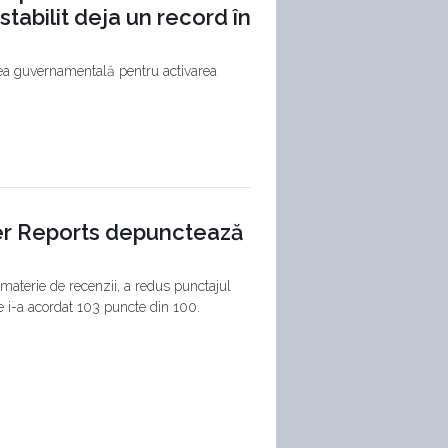
abilit deja un record în
rea guvernamentală pentru activarea
er Reports depunctează
aterie de recenzii, a redus punctajul
re i-a acordat 103 puncte din 100.