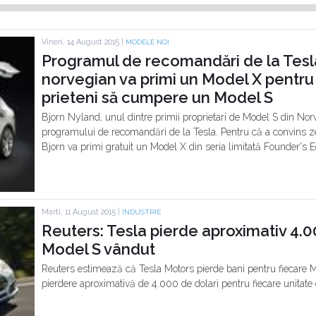
Vineri, 14 August 2015 |
MODELE NOI
Programul de recomandări de la Tesl
norvegian va primi un Model X pentru
prieteni să cumpere un Model S
Bjorn Nyland, unul dintre primii proprietari de Model S din Norv
programului de recomandări de la Tesla. Pentru că a convins
Bjorn va primi gratuit un Model X din seria limitată Founder's Ed
Marti, 11 August 2015 |
INDUSTRIE
Reuters: Tesla pierde aproximativ 4.00
Model S vândut
Reuters estimează că Tesla Motors pierde bani pentru fiecare M
pierdere aproximativă de 4.000 de dolari pentru fiecare unitate c