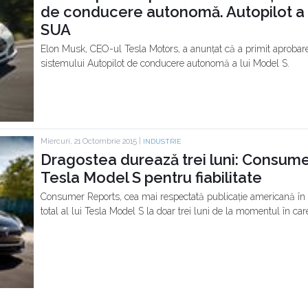
de conducere autonomă. Autopilot a st
SUA
Elon Musk, CEO-ul Tesla Motors, a anunțat că a primit aproba
sistemului Autopilot de conducere autonomă a lui Model S.
Miercuri, 21 Octombrie 2015 |
INDUSTRIE
Dragostea durează trei luni: Consum
Tesla Model S pentru fiabilitate
Consumer Reports, cea mai respectată publicație americană în m
total al lui Tesla Model S la doar trei luni de la momentul în ca