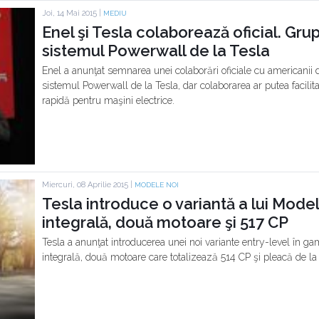
Joi, 14 Mai 2015 |
MEDIU
Enel şi Tesla colaborează oficial. Grupu
sistemul Powerwall de la Tesla
Enel a anunţat semnarea unei colaborări oficiale cu americanii 
sistemul Powerwall de la Tesla, dar colaborarea ar putea facilit
rapidă pentru maşini electrice.
Miercuri, 08 Aprilie 2015 |
MODELE NOI
Tesla introduce o variantă a lui Model
integrală, două motoare şi 517 CP
Tesla a anunţat introducerea unei noi variante entry-level în g
integrală, două motoare care totalizează 514 CP şi pleacă de la