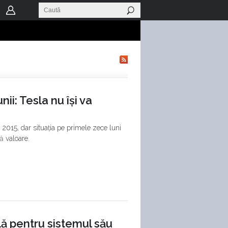
ii: Tesla nu își va
2015, dar situația pe primele zece luni
ă valoare.
lă pentru sistemul său