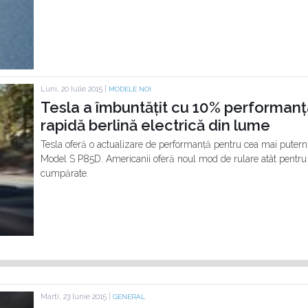
Luni, 20 Iulie 2015 |
MODELE NOI
Tesla a îmbuntățit cu 10% performanț
rapidă berlină electrică din lume
Tesla oferă o actualizare de performanță pentru cea mai puternic
Model S P85D. Americanii oferă noul mod de rulare atât pentru 
cumpărate.
Marti, 23 Iunie 2015 |
GENERAL