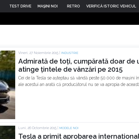
TEST DRIVE
MAŞINI NOI
RETRO
VERIFICĂ ISTORIC VEHICUL
Vineri, 27 Noiembrie 2015 |
INDUSTRIE
Admirată de toți, cumpărată doar de un
atinge țintele de vânzări pe 2015
Cei de la Tesla se așteptau să vândă peste 50.000 de mașini în 
ale acestui an arată că producătorul nu se va apropia de aceast
Luni, 26 Octombrie 2015 |
MODELE NOI
Tesla a primit aprobarea internaționa