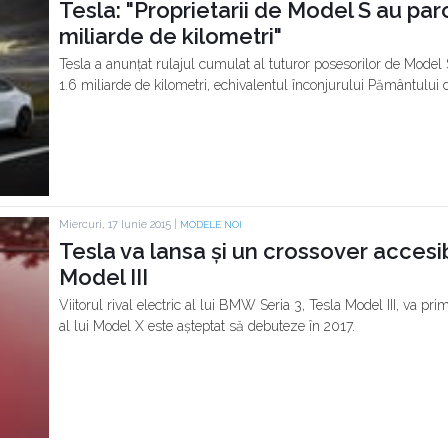
Tesla: "Proprietarii de Model S au parc
miliarde de kilometri"
Tesla a anunțat rulajul cumulat al tuturor posesorilor de Model 
1.6 miliarde de kilometri, echivalentul înconjurului Pământului 
Miercuri, 17 Iunie 2015 |
MODELE NOI
Tesla va lansa și un crossover accesibi
Model III
Viitorul rival electric al lui BMW Seria 3, Tesla Model III, va pri
al lui Model X este așteptat să debuteze în 2017.