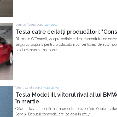
Luni, 10 August 2015 |
GENERAL
Tesla către ceilalți producători: "Cons
Diarmuid O’Connell, vicepreședintele departamentului de dezvol
singurul răspuns pentru producătorii convenționali de automob
producă mașini mai bune.
Vineri, 24 Iulie 2015 |
MODELE NOI
Tesla Model III, viitorul rival al lui BM
în martie
Oficialii Tesla au confirmat momentul prezentării oficiale a viitor
Seria 3. Debutul comercial are loc abia în 2017.