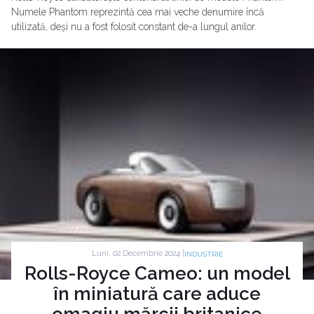
Numele Phantom reprezintă cea mai veche denumire încă
utilizată, deși nu a fost folosit constant de-a lungul anilor.
Luni, 02 Decembrie 2024 |
INDUSTRIE
Rolls-Royce Cameo: un model
în miniatură care aduce
omagiu mărcii britanice