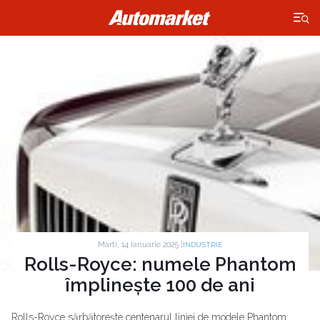
×
Marti, 14 Ianuarie 2025 |
INDUSTRIE
Rolls-Royce: numele Phantom
împlinește 100 de ani
Rolls-Royce sărbătorește centenarul liniei de modele Phantom.