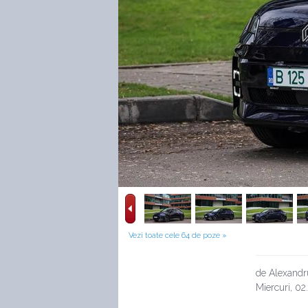
Vezi toate cele 64 de poze »
de Alexandr
Miercuri, 02