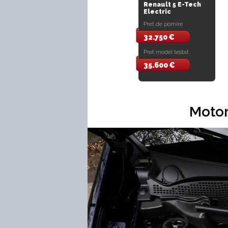
Renault 5 E-Tech
Electric
Pret de pornire
32.750 €
Pret model testat
35.600 €
Motor