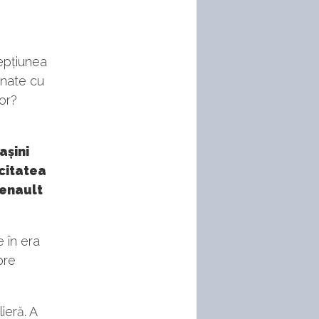
cepțiunea
enate cu
lor?
așini
citatea
Renault
e în era
pre
ieră. A