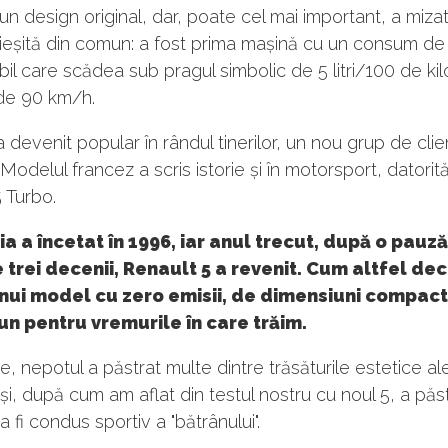
un design original, dar, poate cel mai important, a miza
 ieșită din comun: a fost prima mașină cu un consum de
il care scădea sub pragul simbolic de 5 litri/100 de kilo
 de 90 km/h.
a devenit popular în rândul tinerilor, un nou grup de clien
odelul francez a scris istorie și în motorsport, datorită
 Turbo.
a a încetat în 1996, iar anul trecut, după o pauz
trei decenii, Renault 5 a revenit. Cum altfel de
nui model cu zero emisii, de dimensiuni compact
n pentru vremurile în care trăim.
ire, nepotul a păstrat multe dintre trăsăturile estetice al
 și, după cum am aflat din testul nostru cu noul 5, a păst
a fi condus sportiv a "bătrânului".