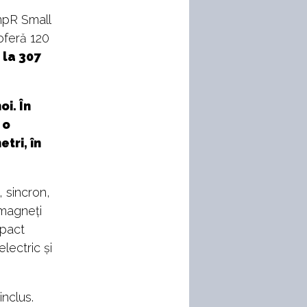
mpR Small
oferă 120
 la 307
i. În
 o
tri, în
, sincron,
 magneți
mpact
lectric și
inclus.