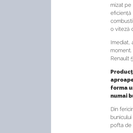
mizat pe 
eficiență
combustib
o viteză
Imediat, 
moment. M
Renault 5
Producți
aproape 
forma u
numai bu
Din feric
bunicului
pofta de 