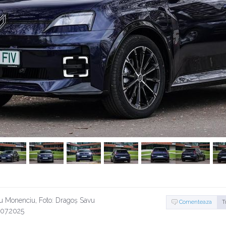
u Monenciu, Foto: Dragoș Savu
Comenteaza
T
.07.2025