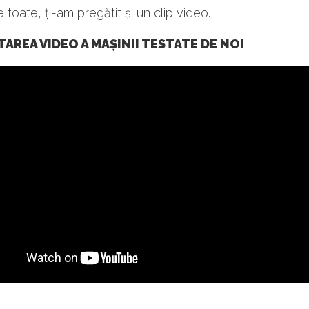
e toate, ți-am pregătit și un clip video.
AREA VIDEO A MAȘINII TESTATE DE NOI