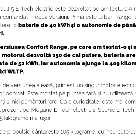
ult 5 E-Tech electric este dezvoltat pe arhitectura A
fi comandat în două versiuni. Prima este Urban Range, 
utere, o
baterie de 40 kWh și o autonomie de până
i.
versiunea Confort Range, pe care am testat-o și no
, motorul dezvoltă 150 de cai putere, bateria are
te de 52 kWh, iar autonomia ajunge la 409 kilome
ixt WLTP.
t de versiunea aleasă, primești un singur motor electric
or bobinat. Este montat pe puntea față și nu utilizează
i și nici pământuri rare. Ca o curiozitate, este mai co
 prezent pe Megane E-Tech electric și Scenic E-Tech e
5 kilograme mai ușor.
de propulsie cântărește 105 kilograme, cu încărcătorul 