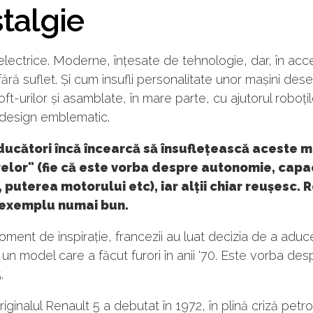
talgie
electrice. Moderne, înțesate de tehnologie, dar, în ac
fără suflet. Și cum insufli personalitate unor mașini des
soft-urilor și asamblate, în mare parte, cu ajutorul roboți
 design emblematic.
ducători încă încearcă să însuflețească aceste m
relor" (fie că este vorba despre autonomie, capa
, puterea motorului etc), iar alții chiar reușesc. 
 exemplu numai bun.
oment de inspirație, francezii au luat decizia de a aduc
n model care a făcut furori în anii '70. Este vorba des
.
riginalul Renault 5 a debutat în 1972, în plină criză petrol