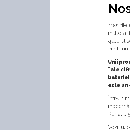
Nos
Mașinile 
multora, 
ajutorul 
Printr-un
Unii pro
"ale cif
bateriei
este un
Într-un m
modernă u
Renault 5
Vezi tu, o