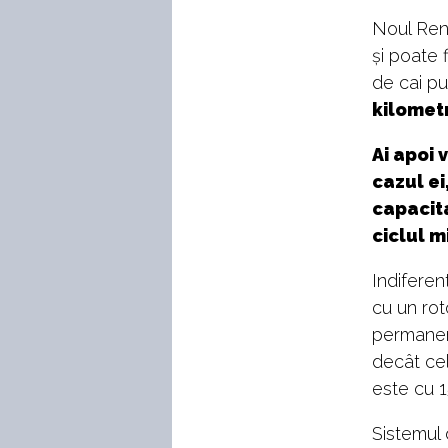
Noul Rena
și poate 
de cai p
kilometr
Ai apoi 
cazul ei
capacita
ciclul m
Indiferen
cu un rot
permanenț
decât cel
este cu 1
Sistemul 