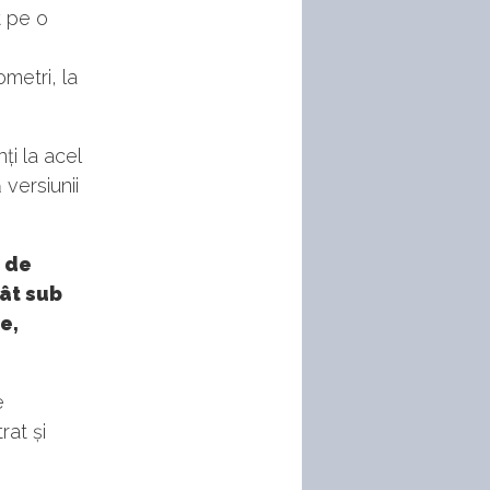
t pe o
metri, la
ți la acel
 versiunii
ă de
cât sub
e,
e
rat și