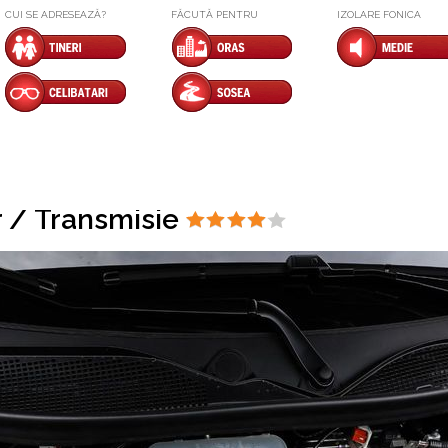
CUI SE ADRESEAZĂ?
FĂCUTĂ PENTRU
IZOLARE FONICA
 / Transmisie