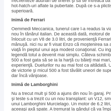
frecventeze adunări de tineret şi să se întreacă ba 
hot-hatch-uri aflate la pubertate. După ce s-a plictisi
superioară.
Inimă de Ferrari
Oemmedi Meccanica, tunerul care l-a readus la viaţ
nou în tânărul italian. De această dată, motorul de
înlocuit cu un V8 de 3.0 litri, de provenienţă Ferrari.
mânuşă. nici nu ar fi visat Enzo că moştenirea sa 
viaţă în pieptul unui aşa modest conaţional. Cu in
legendă totul a devenit mai simplu. Câteva schimb
500 a fost gata să se ia la harţă cu băieţi mai mar
experienţă. Duelurilor nu au mai fost ca altădată. Un
de victorie şi micul 500 a fost tăvălit uneori de su
dar încă vânjoase.
Inimă de Lamborghini
Nu a trecut mult şi 500 a ajuns din nou în garaj. Pr
şi teste s-a trezit cu un nou transplant: un V12, s
unui Lamborghini Murcielago. Un motor de 6.2 litri,
aceeaşi axă spate. A tremurat la gândul că va împă