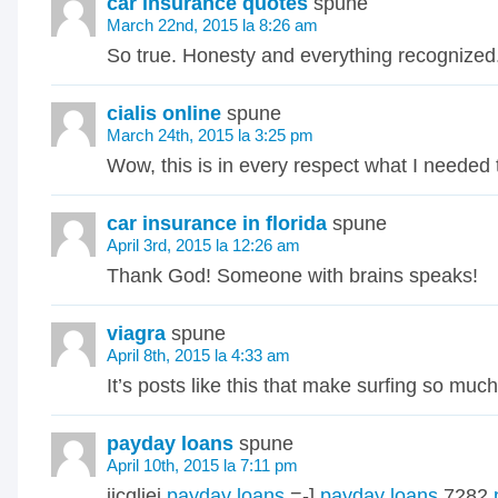
car insurance quotes
spune
March 22nd, 2015 la 8:26 am
So true. Honesty and everything recognized
cialis online
spune
March 24th, 2015 la 3:25 pm
Wow, this is in every respect what I needed 
car insurance in florida
spune
April 3rd, 2015 la 12:26 am
Thank God! Someone with brains speaks!
viagra
spune
April 8th, 2015 la 4:33 am
It’s posts like this that make surfing so muc
payday loans
spune
April 10th, 2015 la 7:11 pm
jjcqliej
payday loans
=-]
payday loans
7282