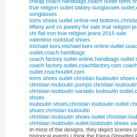
cheap coach handbags,coach outlet
toms s
true religion outlet
oakley sunglasses outlet
sunglasses
toms shoes outlet online
red bottoms,christ
tiffany and co jewelry for sale
true religion j
chi flat iron
true religion jeans 2015 sale
valentino rockstud shoes
michael kors,michael kors online outlet
coac
outlet,coach handbags
coach factory outlet online,handbags outlet 
coach factory outlet,coachfactory.com
coach
outlet,coachoutlet.com
toms shoes outlet
christian louboutin shoes 
christian louboutin pumps
christian loubouti
christian louboutin sandals
louboutin outlet,
shoes
louboutin shoes,christian louboutin outlet
ch
shoes,christian louboutin
christian louboutin shoes outlet
christian lo
christian louboutin outlet,louboutin shoes
sa
In most of the designs, they depict scenes o
historical events.I think the Elena Ghisellin