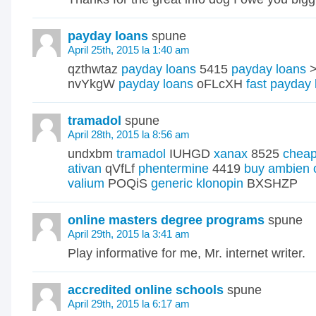
payday loans
spune
April 25th, 2015 la 1:40 am
qzthwtaz
payday loans
5415
payday loans
>
nvYkgW
payday loans
oFLcXH
fast payday 
tramadol
spune
April 28th, 2015 la 8:56 am
undxbm
tramadol
IUHGD
xanax
8525
cheap
ativan
qVfLf
phentermine
4419
buy ambien 
valium
POQiS
generic klonopin
BXSHZP
online masters degree programs
spune
April 29th, 2015 la 3:41 am
Play informative for me, Mr. internet writer.
accredited online schools
spune
April 29th, 2015 la 6:17 am