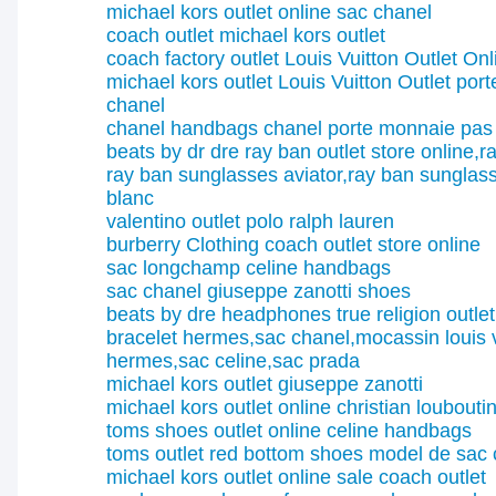
michael kors outlet online
sac chanel
coach outlet
michael kors outlet
coach factory outlet
Louis Vuitton Outlet Onl
michael kors outlet
Louis Vuitton Outlet
port
chanel
chanel handbags
chanel porte monnaie pas
beats by dr dre
ray ban outlet store online,r
ray ban sunglasses aviator,ray ban sunglas
blanc
valentino outlet
polo ralph lauren
burberry Clothing
coach outlet store online
sac longchamp
celine handbags
sac chanel
giuseppe zanotti shoes
beats by dre headphones
true religion outlet
bracelet hermes,sac chanel,mocassin louis v
hermes,sac celine,sac prada
michael kors outlet
giuseppe zanotti
michael kors outlet online
christian louboutin
toms shoes outlet online
celine handbags
toms outlet
red bottom shoes
model de sac 
michael kors outlet online sale
coach outlet