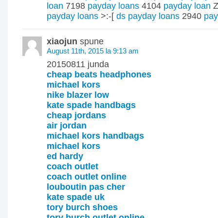
loan
7198
payday loans
4104
payday loan
Z
payday loans
>:-[
ds payday loans
2940
pay
xiaojun
spune
August 11th, 2015 la 9:13 am
20150811 junda
cheap beats headphones
michael kors
nike blazer low
kate spade handbags
cheap jordans
air jordan
michael kors handbags
michael kors
ed hardy
coach outlet
coach outlet online
louboutin pas cher
kate spade uk
tory burch shoes
tory burch outlet online