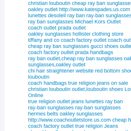
christian louboutin
cheap ray ban sunglasse
oakley outlet
http://www.katespades.us.com
lunettes desoleil ray ban
ray-ban sunglasse
ray ban sunglasses
Michael Kors Outlet
coach outlet
prada outlet
oakley sunglasses
hollister clothing store
tiffany and co
coach factory outlet coach out
cheap ray ban sunglasses
gucci shoes outle
coach factory outlet
prada handbags
ray ban outlet,cheap ray ban sunglasses
oa
sunglasses,oakley outlet
chi hair straightener website
red bottom shoe
louboutin
coach handbags
true religion jeans on sale
christian louboutin outlet,louboutin shoes
Lo
Online
true religion outlet jeans
lunettes ray ban
ray-ban sunglasses
ray-ban sunglasses
hermes belts
oakley sunglasses
http://www.coachoutletstore.us.com
cheap h
coach factory outlet
true religion Jeans