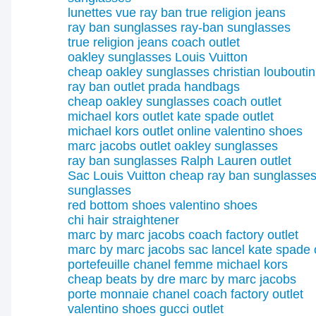
lunettes vue ray ban
true religion jeans
ray ban sunglasses
ray-ban sunglasses
true religion jeans
coach outlet
oakley sunglasses
Louis Vuitton
cheap oakley sunglasses
christian loubouti
ray ban outlet
prada handbags
cheap oakley sunglasses
coach outlet
michael kors outlet
kate spade outlet
michael kors outlet online
valentino shoes
marc jacobs outlet
oakley sunglasses
ray ban sunglasses
Ralph Lauren outlet
Sac Louis Vuitton
cheap ray ban sunglasses
sunglasses
red bottom shoes
valentino shoes
chi hair straightener
marc by marc jacobs
coach factory outlet
marc by marc jacobs
sac lancel
kate spade 
portefeuille chanel femme
michael kors
cheap beats by dre
marc by marc jacobs
porte monnaie chanel
coach factory outlet
valentino shoes
gucci outlet