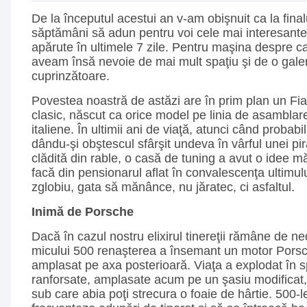
De la începutul acestui an v-am obişnuit ca la finalu
săptămâni să adun pentru voi cele mai interesante
apărute în ultimele 7 zile. Pentru maşina despre c
aveam însă nevoie de mai mult spaţiu şi de o galer
cuprinzătoare.
Povestea noastră de astăzi are în prim plan un Fia
clasic, născut ca orice model pe linia de asamblar
italiene. În ultimii ani de viaţă, atunci când probabi
dându-şi obştescul sfârşit undeva în vârful unei pi
clădită din rable, o casă de tuning a avut o idee mă
facă din pensionarul aflat în convalescenţa ultimul
zglobiu, gata să mănânce, nu jăratec, ci asfaltul.
Inimă de Porsche
Dacă în cazul nostru elixirul tinereţii rămâne de ne
micului 500 renaşterea a însemant un motor Porsch
amplasat pe axa posterioară. Viaţa a explodat în s
ranforsate, amplasate acum pe un şasiu modificat,
sub care abia poţi strecura o foaie de hârtie. 500-l