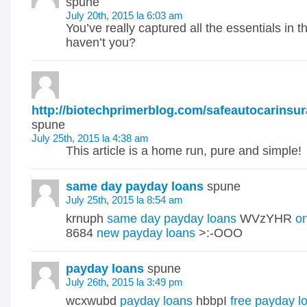
spune
July 20th, 2015 la 6:03 am
You’ve really captured all the essentials in t
haven’t you?
http://biotechprimerblog.com/safeautocarinsu
spune
July 25th, 2015 la 4:38 am
This article is a home run, pure and simple!
same day payday loans
spune
July 25th, 2015 la 8:54 am
krnuph
same day payday loans
WVzYHR
on
8684
new payday loans
>:-OOO
payday loans
spune
July 26th, 2015 la 3:49 pm
wcxwubd
payday loans
hbbpI
free payday l