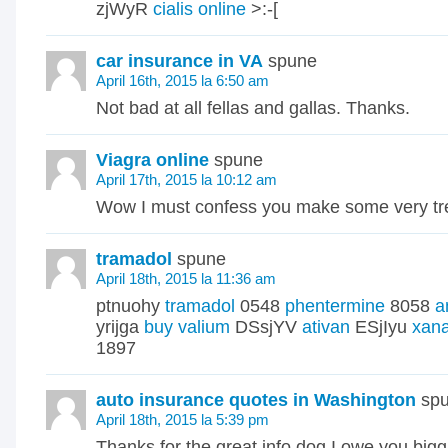
zjWyR
cialis online
>:-[
car insurance in VA
spune
April 16th, 2015 la 6:50 am
Not bad at all fellas and gallas. Thanks.
Viagra online
spune
April 17th, 2015 la 10:12 am
Wow I must confess you make some very tre
tramadol
spune
April 18th, 2015 la 11:36 am
ptnuohy
tramadol
0548
phentermine
8058
a
yrijga
buy valium
DSsjYV
ativan
ESjIyu
xan
1897
auto insurance quotes in Washington
sp
April 18th, 2015 la 5:39 pm
Thanks for the great info dog I owe you biggi