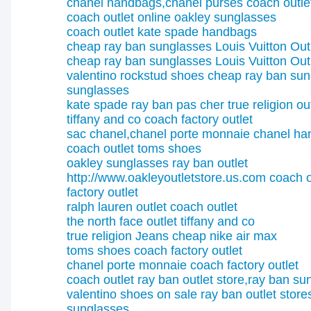
chanel handbags,chanel purses
coach outle
coach outlet online
oakley sunglasses
coach outlet
kate spade handbags
cheap ray ban sunglasses
Louis Vuitton Out
cheap ray ban sunglasses
Louis Vuitton Out
valentino rockstud shoes
cheap ray ban sun
sunglasses
kate spade
ray ban pas cher
true religion ou
tiffany and co
coach factory outlet
sac chanel,chanel porte monnaie
chanel ha
coach outlet
toms shoes
oakley sunglasses
ray ban outlet
http://www.oakleyoutletstore.us.com
coach o
factory outlet
ralph lauren outlet
coach outlet
the north face outlet
tiffany and co
true religion Jeans
cheap nike air max
toms shoes
coach factory outlet
chanel porte monnaie
coach factory outlet
coach outlet
ray ban outlet store,ray ban su
valentino shoes on sale
ray ban outlet store
sunglasses