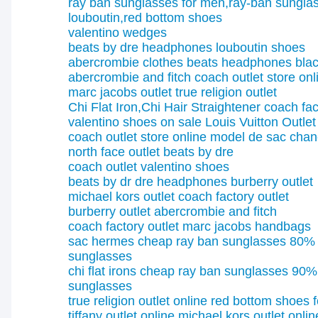
ray ban sunglasses for men,ray-ban sungla
louboutin,red bottom shoes
valentino wedges
beats by dre headphones
louboutin shoes
abercrombie clothes
beats headphones blac
abercrombie and fitch
coach outlet store onl
marc jacobs outlet
true religion outlet
Chi Flat Iron,Chi Hair Straightener
coach fac
valentino shoes on sale
Louis Vuitton Outlet
coach outlet store online
model de sac chan
north face outlet
beats by dre
coach outlet
valentino shoes
beats by dr dre headphones
burberry outlet
michael kors outlet
coach factory outlet
burberry outlet
abercrombie and fitch
coach factory outlet
marc jacobs handbags
sac hermes
cheap ray ban sunglasses 80% 
sunglasses
chi flat irons
cheap ray ban sunglasses 90% 
sunglasses
true religion outlet online
red bottom shoes 
tiffany outlet online
michael kors outlet onli