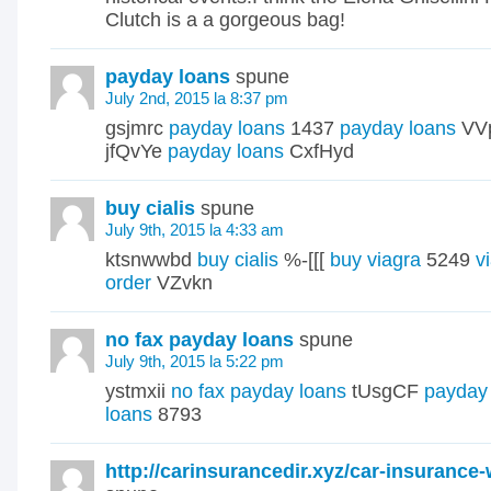
Clutch is a a gorgeous bag!
payday loans
spune
July 2nd, 2015 la 8:37 pm
gsjmrc
payday loans
1437
payday loans
VV
jfQvYe
payday loans
CxfHyd
buy cialis
spune
July 9th, 2015 la 4:33 am
ktsnwwbd
buy cialis
%-[[[
buy viagra
5249
v
order
VZvkn
no fax payday loans
spune
July 9th, 2015 la 5:22 pm
ystmxii
no fax payday loans
tUsgCF
payday
loans
8793
http://carinsurancedir.xyz/car-insurance-