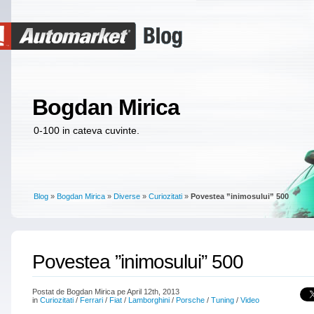
Bogdan Mirica
0-100 in cateva cuvinte.
Blog
»
Bogdan Mirica
»
Diverse
»
Curiozitati
»
Povestea ”inimosului” 500
Povestea ”inimosului” 500
Postat de Bogdan Mirica pe April 12th, 2013
in
Curiozitati
/
Ferrari
/
Fiat
/
Lamborghini
/
Porsche
/
Tuning
/
Video