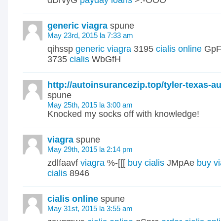
dDrvyG
payday loans
>:-OOO
generic viagra
spune
May 23rd, 2015 la 7:33 am
qihssp
generic viagra
3195
cialis online
Gp
3735
cialis
WbGfH
http://autoinsurancezip.top/tyler-texas-a
spune
May 25th, 2015 la 3:00 am
Knocked my socks off with knowledge!
viagra
spune
May 29th, 2015 la 2:14 pm
zdlfaavf
viagra
%-[[[
buy cialis
JMpAe
buy vi
cialis
8946
cialis online
spune
May 31st, 2015 la 3:55 am