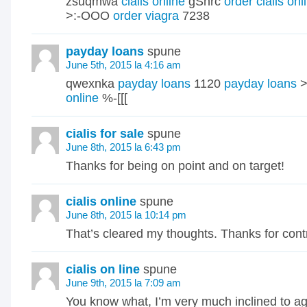
zsuqmwa
cialis online
gSnrc
order cialis onl
>:-OOO
order viagra
7238
payday loans
spune
June 5th, 2015 la 4:16 am
qwexnka
payday loans
1120
payday loans
>
online
%-[[[
cialis for sale
spune
June 8th, 2015 la 6:43 pm
Thanks for being on point and on target!
cialis online
spune
June 8th, 2015 la 10:14 pm
That’s cleared my thoughts. Thanks for contr
cialis on line
spune
June 9th, 2015 la 7:09 am
You know what, I’m very much inclined to ag