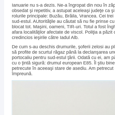
Ianuarie nu s-a dezis. Ne-a îngropat din nou în ză
obsedat şi repetitiv, a astupat aceleaşi judeţe ca şi
rolurile principale: Buzău, Brăila, Vrancea. Cei trei
sud-estul. AUtorităţile au căutat să nu fie prinse cu
blocat tot. Maşini, oameni, TIR-uri. Totul a fost înghe
afara localităţilor afectate de viscol. Poliţia a păzi
credincios ieşirile către Iadul Alb.
De cum s-au deschis drumurile, şoferii zelosi au p
să profite de scurtul răgaz până la declanşarea un
portocaliu pentru sud-estul ţării. Odată cu ei, am pă
cu o ţintă sigură: drumul european E85. Îl ştiu bine
petrecute în aceeaşi stare de asediu. Am petrecu
împreună.