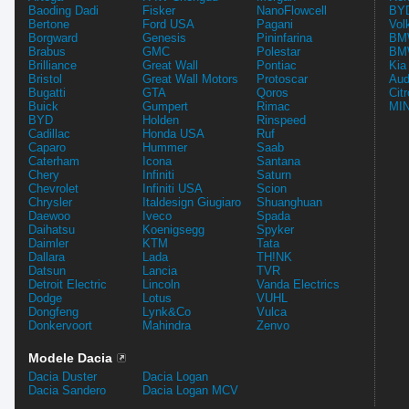
Baoding Dadi
Fisker
NanoFlowcell
BYD
Bertone
Ford USA
Pagani
Vol
Borgward
Genesis
Pininfarina
BMW
Brabus
GMC
Polestar
BMW
Brilliance
Great Wall
Pontiac
Kia
Bristol
Great Wall Motors
Protoscar
Aud
Bugatti
GTA
Qoros
Cit
Buick
Gumpert
Rimac
MIN
BYD
Holden
Rinspeed
Cadillac
Honda USA
Ruf
Caparo
Hummer
Saab
Caterham
Icona
Santana
Chery
Infiniti
Saturn
Chevrolet
Infiniti USA
Scion
Chrysler
Italdesign Giugiaro
Shuanghuan
Daewoo
Iveco
Spada
Daihatsu
Koenigsegg
Spyker
Daimler
KTM
Tata
Dallara
Lada
TH!NK
Datsun
Lancia
TVR
Detroit Electric
Lincoln
Vanda Electrics
Dodge
Lotus
VUHL
Dongfeng
Lynk&Co
Vulca
Donkervoort
Mahindra
Zenvo
Modele Dacia
Dacia Duster
Dacia Logan
Dacia Sandero
Dacia Logan MCV