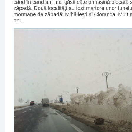
când în când am mai găsit câte o maşină blocată 
zăpadă. Două localităţi au fost martore unor tunelur
mormane de zăpadă: Mihăileşti şi Cioranca. Mult ma
ani.