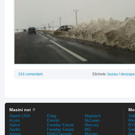
316 comentarii
Etichete:
buzau
/
deszape
Masini noi
Mo
Abarth USA
Edag
Maybach
Vol
Acura
Eterniti
McLaren
Mer
Alpine
Faraday Future
Mercury
BYD
Apollo
Faraday Future
MG
Gee
Artega
FAW-Chengdu
Morgan
Ren