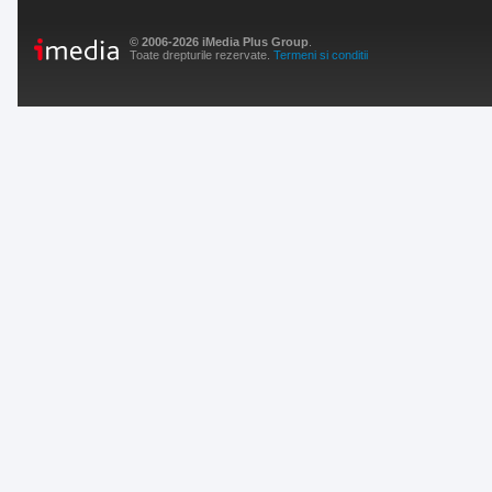
© 2006-2026 iMedia Plus Group
.
Toate drepturile rezervate.
Termeni si conditii