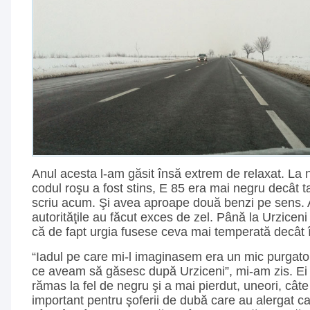
Anul acesta l-am găsit însă extrem de relaxat. La 
codul roşu a fost stins, E 85 era mai negru decât t
scriu acum. Şi avea aproape două benzi pe sens. 
autorităţile au făcut exces de zel. Până la Urzice
că de fapt urgia fusese ceva mai temperată decât în
“Iadul pe care mi-l imaginasem era un mic purgato
ce aveam să găsesc după Urziceni”, mi-am zis. Ei b
rămas la fel de negru şi a mai pierdut, uneori, cât
important pentru şoferii de dubă care au alergat ca