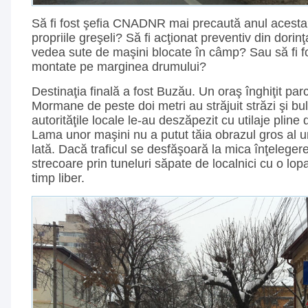
Să fi fost şefia CNADNR mai precaută anul acesta?
propriile greşeli? Să fi acţionat preventiv din dorin
vedea sute de maşini blocate în câmp? Sau să fi f
montate pe marginea drumului?
Destinaţia finală a fost Buzău. Un oraş înghiţit pa
Mormane de peste doi metri au străjuit străzi şi b
autorităţile locale le-au deszăpezit cu utilaje pline 
Lama unor maşini nu a putut tăia obrazul gros al u
lată. Dacă traficul se desfăşoară la mica înţelegere
strecoare prin tuneluri săpate de localnici cu o lop
timp liber.