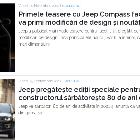
Vineri, 20 Noiembrie 2020 |
MODELE NOI
Primele teasere cu Jeep Compass fac
va primi modificări de design și noutăți
Jeep a publicat mai multe teasere pentru facelift-ul pregătit
modificări de design, însă principalele noutăți vor fi la interior
mari dimensiuni.
Vineri, 25 Septembrie 2020 |
INDUSTRIE
Jeep pregătește ediții speciale pent
constructorul sărbătorește 80 de ani 
Jeep va sărbători 80 de ani de activitate în 2021 și anunță că v
din gama sa.