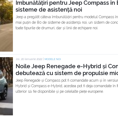
Îmbunătățiri pentru Jeep Compass în 
sisteme de asistență noi
Jeep a pregătit câteva îmbunătățiri pentru modelul Compass î
mai puțin de 80 de sisteme de asistență noi, un sistem de co
toate tipurile de drumuri, dar și linii de echipare noi.
Joi, 20 Ianuarie 2022 |
MODELE NOI
Noile Jeep Renegade e-Hybrid și Co
debutează cu sistem de propulsie mic
Jeep Renegade și Compass pot fi comandate acum și în versiu
Hybrid și Compass e-Hybrid, acestea pot fi deja comandate în I
ulterior să fie disponibile și pe celelalte piețe europene.