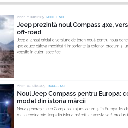
Vineri, 11 Iulie 2025 |
MODELE NOI
Jeep prezintă noul Compass 4xe, vers
off-road
Jeep a lansat oficial o versiune de teren nouă pentru noua g
4xe aduce câteva modificări importante la exterior, precum și un
vopsite în culori specifice.
Vineri, 04 Iulie 2025 |
MODELE NOI
Noul Jeep Compass pentru Europa: c
model din istoria mărcii
Noua generație Jeep Compass a ajuns acum și în Europa. Modelu
mai aerodinamic Jeep din istoria mărcii, iar acesta va fi produs în