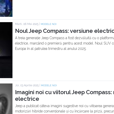
Marti, 06 Mai 2025 |
MODELE NOI
Noul Jeep Compass: versiune electric
A treia generație Jeep Compass a fost dezvăluită cu o platform
electrice, marcând o premieră pentru acest model. Noul SUV co
Europa în al patrulea trimestru al anului 2025.
Joi, 03 Aprilie 2025 |
MODELE NOI
Imagini noi cu viitorul Jeep Compass: 
electrice
Jeep a publicat câteva imagini sugestive noi cu viitoarea genera
motorizări hibride convenționale și cu încărcare la priză, precu