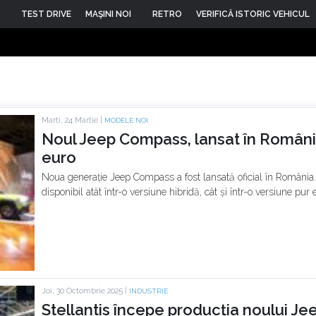
TEST DRIVE
MAŞINI NOI
RETRO
VERIFICĂ ISTORIC VEHICUL
Marti, 24 Martie |
MODELE NOI
Noul Jeep Compass, lansat în România
euro
Noua generație Jeep Compass a fost lansată oficial în România.
disponibil atât într-o versiune hibridă, cât și într-o versiune pur e
Joi, 30 Octombrie 2025 |
INDUSTRIE
Stellantis începe producția noului Je