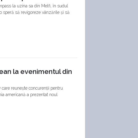
mpass la uzina sa din Melfi, în sudul
to speră să revigoreze vânzările și să
ean la evenimentul din
v care reunește concurenții pentru
ania americană a prezentat noul