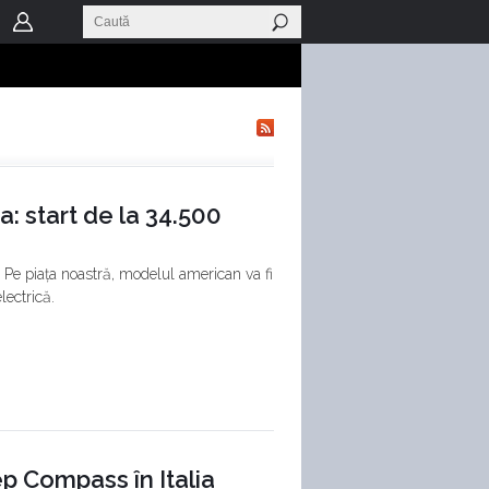
: start de la 34.500
 Pe piața noastră, modelul american va fi
lectrică.
ep Compass în Italia