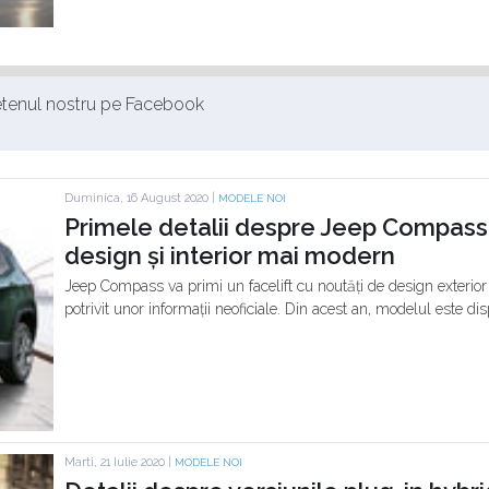
ietenul nostru pe Facebook
Duminica, 16 August 2020 |
MODELE NOI
Primele detalii despre Jeep Compass f
design și interior mai modern
Jeep Compass va primi un facelift cu noutăți de design exterior și
potrivit unor informații neoficiale. Din acest an, modelul este dis
Marti, 21 Iulie 2020 |
MODELE NOI