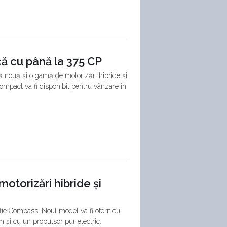
ă cu până la 375 CP
ă nouă și o gamă de motorizări hibride și
mpact va fi disponibil pentru vânzare în
motorizări hibride și
ție Compass. Noul model va fi oferit cu
m și cu un propulsor pur electric.