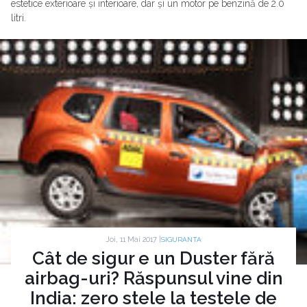
estetice exterioare și interioare, dar și un motor pe benzină de 2.0
litri.
Joi, 11 Mai 2017 |
SIGURANTA
Cât de sigur e un Duster fără
airbag-uri? Răspunsul vine din
India: zero stele la testele de