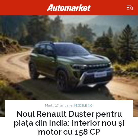
×
Marti, 27 Ianuarie |
MODELE NOI
Noul Renault Duster pentru
piața din India: interior nou și
motor cu 158 CP