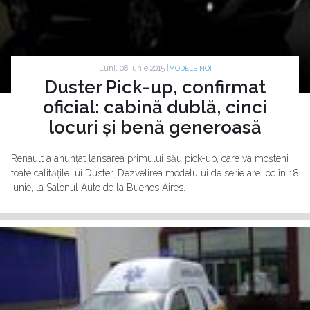
Luni, 08 Iunie 2015 |
MODELE NOI
Duster Pick-up, confirmat
oficial: cabină dublă, cinci
locuri și benă generoasă
Renault a anunțat lansarea primului său pick-up, care va moșteni
toate calitățile lui Duster. Dezvelirea modelului de serie are loc în 18
iunie, la Salonul Auto de la Buenos Aires.