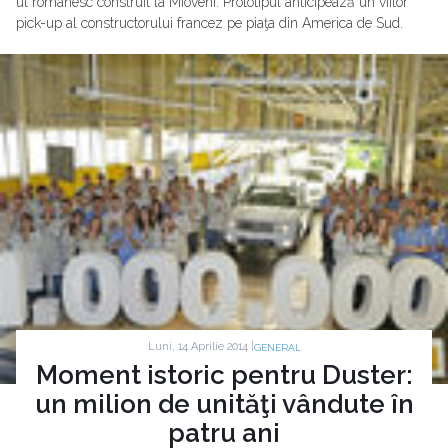
ul românesc construit la Mioveni. Prototipul anticipează un viitor
pick-up al constructorului francez pe piaţa din America de Sud.
Luni, 14 Aprilie 2014 |
GENERAL
Moment istoric pentru Duster:
un milion de unităţi vândute în
patru ani