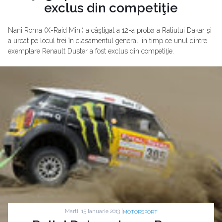
exclus din competiţie
Nani Roma (X-Raid Mini) a câştigat a 12-a probă a Raliului Dakar şi
a urcat pe locul trei în clasamentul general, în timp ce unul dintre
exemplare Renault Duster a fost exclus din competiţie.
Marti, 15 Ianuarie 2013 |
MOTORSPORT