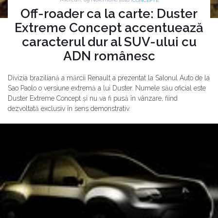
CONCEPTE
Off-roader ca la carte: Duster
Extreme Concept accentuează
caracterul dur al SUV-ului cu
ADN românesc
Divizia braziliană a mărcii Renault a prezentat la Salonul Auto de la
Sao Paolo o versiune extremă a lui Duster. Numele său oficial este
Duster Extreme Concept și nu va fi pusă în vânzare, fiind
dezvoltată exclusiv în sens demonstrativ.