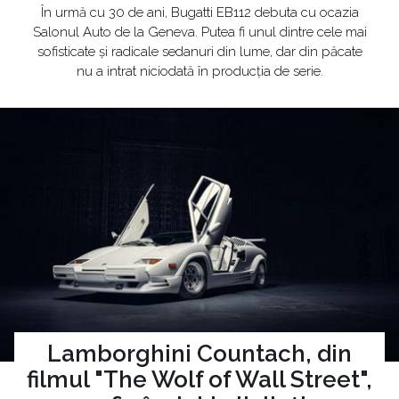
În urmă cu 30 de ani, Bugatti EB112 debuta cu ocazia
Salonul Auto de la Geneva. Putea fi unul dintre cele mai
sofisticate și radicale sedanuri din lume, dar din păcate
nu a intrat niciodată în producția de serie.
Lamborghini Countach, din
filmul "The Wolf of Wall Street",