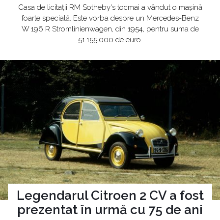
Casa de licitații RM Sotheby's tocmai a vândut o mașină
foarte specială. Este vorba despre un Mercedes-Benz
W 196 R Stromlinienwagen, din 1954, pentru suma de
51.155.000 de euro.
Legendarul Citroen 2 CV a fost
prezentat în urmă cu 75 de ani