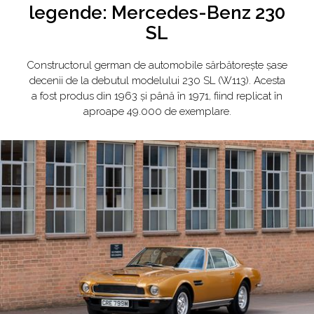
legende: Mercedes-Benz 230
SL
Constructorul german de automobile sărbătorește șase
decenii de la debutul modelului 230 SL (W113). Acesta
a fost produs din 1963 și până în 1971, fiind replicat în
aproape 49.000 de exemplare.