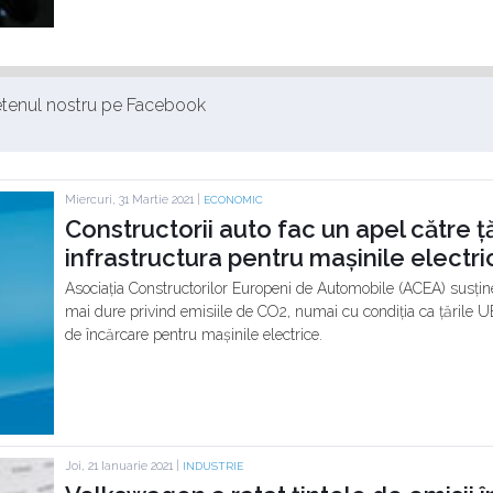
ietenul nostru pe Facebook
Miercuri, 31 Martie 2021 |
ECONOMIC
Constructorii auto fac un apel către ță
infrastructura pentru mașinile electri
Asociația Constructorilor Europeni de Automobile (ACEA) susțin
mai dure privind emisiile de CO2, numai cu condiția ca țările U
de încărcare pentru mașinile electrice.
Joi, 21 Ianuarie 2021 |
INDUSTRIE