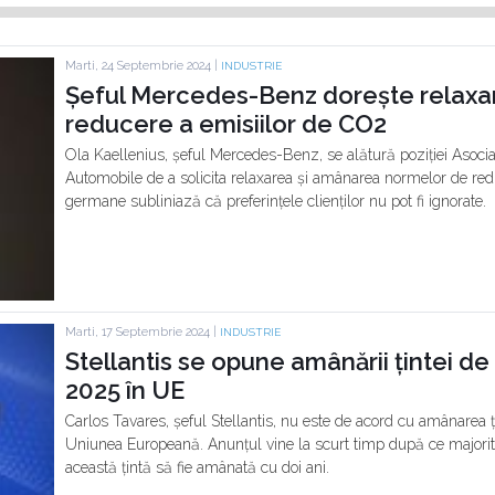
Marti, 24 Septembrie 2024 |
INDUSTRIE
Șeful Mercedes-Benz dorește relaxa
reducere a emisiilor de CO2
Ola Kaellenius, șeful Mercedes-Benz, se alătură poziției Asocia
Automobile de a solicita relaxarea și amânarea normelor de red
germane subliniază că preferințele clienților nu pot fi ignorate.
Marti, 17 Septembrie 2024 |
INDUSTRIE
Stellantis se opune amânării țintei d
2025 în UE
Carlos Tavares, șeful Stellantis, nu este de acord cu amânarea 
Uniunea Europeană. Anunțul vine la scurt timp după ce majorita
această țintă să fie amânată cu doi ani.