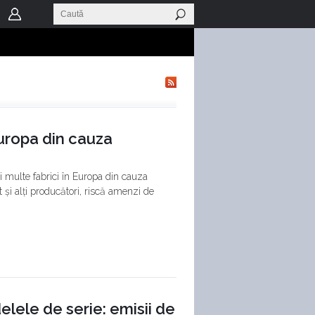
 Europa din cauza
ai multe fabrici în Europa din cauza
 și alți producători, riscă amenzi de
lele de serie: emisii de