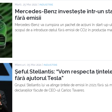
Marti, 25 Mai 2021 |
INDUSTRIE
Mercedes-Benz investește într-un st
fără emisii
Mercedes-Benz va cumpăra un pachet de acțiuni în start-up-u
scopul de a introduce oțelul fără emisii de CO2 în producția maș
Miercuri, 05 Mai 2021 |
INDUSTRIE
Șeful Stellantis: “Vom respecta țintel
fără ajutorul Tesla”
Grupul Stellantis își va atinge țintele de emisii în 2021 fără să m
declarațiilor făcute de CEO-ul Carlos Tavares.