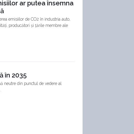
siilor ar putea însemna
nă
erea emisiilor de CO2 în industria auto,
tăți, producători și țările membre ale
ă în 2035
ină neutre din punctul de vedere al
.