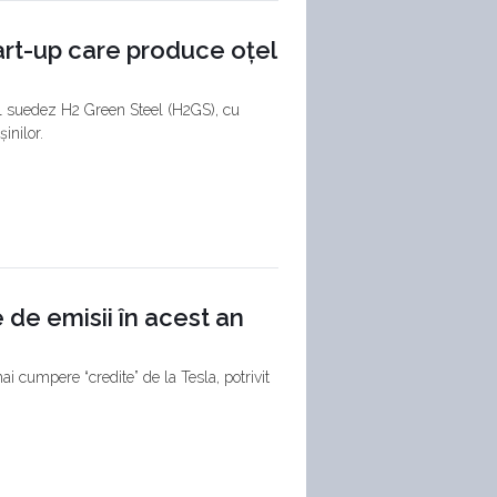
art-up care produce oțel
l suedez H2 Green Steel (H2GS), cu
inilor.
e de emisii în acest an
ai cumpere “credite” de la Tesla, potrivit