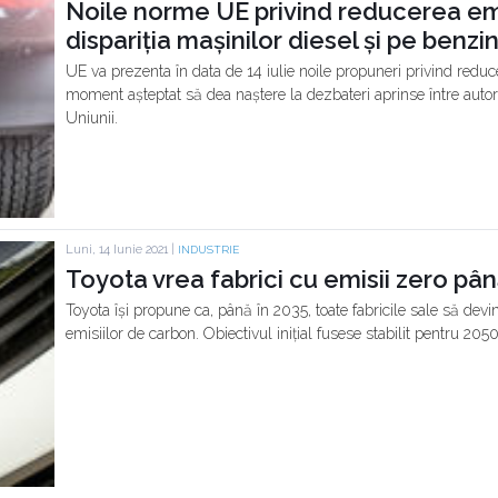
Noile norme UE privind reducerea emi
dispariția mașinilor diesel și pe benzi
UE va prezenta în data de 14 iulie noile propuneri privind reduc
moment așteptat să dea naștere la dezbateri aprinse între autori
Uniunii.
Luni, 14 Iunie 2021 |
INDUSTRIE
Toyota vrea fabrici cu emisii zero pân
Toyota își propune ca, până în 2035, toate fabricile sale să dev
emisiilor de carbon. Obiectivul inițial fusese stabilit pentru 2050