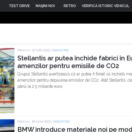
TEST DRIVE
MAŞINI NOI
RETRO
VERIFICĂ ISTORIC VEHICUL
Miercuri, 02 Iulie 2025 |
INDUSTRIE
Stellantis ar putea închide fabrici în
amenzilor pentru emisiile de CO2
Grupul Stellantis avertizează că ar putea fi forțat să închidă m
amenzilor pentru depășirea emisiilor de CO2. Atât Stellantis, cât
până la 2.5 miliarde euro.
Miercuri, 18 Iunie 2025 |
INDUSTRIE
BMW introduce materiale noi pe mode