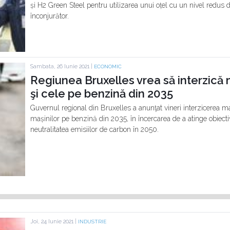
și H2 Green Steel pentru utilizarea unui oțel cu un nivel redus
înconjurător.
Sambata, 26 Iunie 2021 |
ECONOMIC
Regiunea Bruxelles vrea să interzică 
şi cele pe benzină din 2035
Guvernul regional din Bruxelles a anunţat vineri interzicerea m
mașinilor pe benzină din 2035, în încercarea de a atinge obiect
neutralitatea emisiilor de carbon în 2050.
Joi, 24 Iunie 2021 |
INDUSTRIE