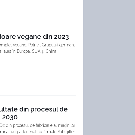
rioare vegane din 2023
omplet vegane. Potrivit Grupului german,
mai ales în Europa, SUA și China.
ltate din procesul de
n 2030
2 din procesul de fabricație al mașinilor
nat un parteneriat cu firmele Salzgitter