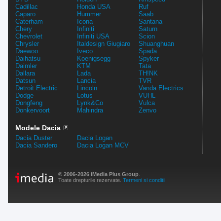
Cadillac
Honda USA
Ruf
Caparo
Hummer
Saab
Caterham
Icona
Santana
Chery
Infiniti
Saturn
Chevrolet
Infiniti USA
Scion
Chrysler
Italdesign Giugiaro
Shuanghuan
Daewoo
Iveco
Spada
Daihatsu
Koenigsegg
Spyker
Daimler
KTM
Tata
Dallara
Lada
TH!NK
Datsun
Lancia
TVR
Detroit Electric
Lincoln
Vanda Electrics
Dodge
Lotus
VUHL
Dongfeng
Lynk&Co
Vulca
Donkervoort
Mahindra
Zenvo
Modele Dacia
Dacia Duster
Dacia Logan
Dacia Sandero
Dacia Logan MCV
© 2006-2026 iMedia Plus Group
.
Toate drepturile rezervate.
Termeni si conditii