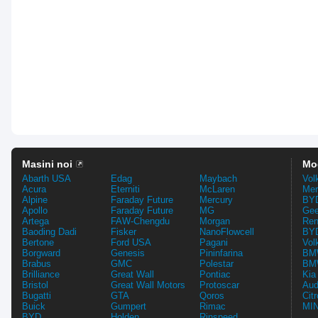
Masini noi
Mo
Abarth USA
Edag
Maybach
Vol
Acura
Eterniti
McLaren
Mer
Alpine
Faraday Future
Mercury
BYD
Apollo
Faraday Future
MG
Gee
Artega
FAW-Chengdu
Morgan
Ren
Baoding Dadi
Fisker
NanoFlowcell
BYD
Bertone
Ford USA
Pagani
Vol
Borgward
Genesis
Pininfarina
BMW
Brabus
GMC
Polestar
BMW
Brilliance
Great Wall
Pontiac
Kia
Bristol
Great Wall Motors
Protoscar
Aud
Bugatti
GTA
Qoros
Cit
Buick
Gumpert
Rimac
MIN
BYD
Holden
Rinspeed