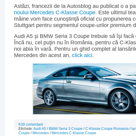
Astăzi, francezii de la Autosblog au publicat o a p
noului Mercedes C-Klasse Coupe
. Este ultimul te
mâine vom face cunoştinţă oficial cu propunerea co
Stuttgart pentru segmentul coupe-urilor premium
Audi A5 şi BMW Seria 3 Coupe trebuie să îşi facă
Încă nu, cel puţin nu în România, pentru că C-Kla
noi abia în vară. Pentru un ghid complet al lansăril
Mercedes din acest an,
click aici
.
639 comentarii
Etichete:
Audi A5
/
BMW Seria 3 Coupe
/
C-Klasse Coupe Romania
/
la
Coupe
/
Mercedes
/
Mercedes C-Klasse Coupe