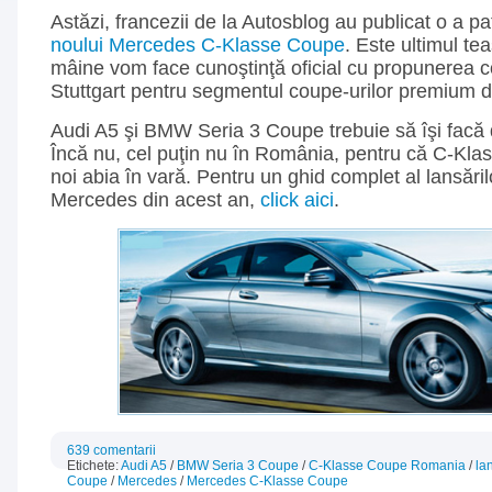
Astăzi, francezii de la Autosblog au publicat o a p
noului Mercedes C-Klasse Coupe
. Este ultimul te
mâine vom face cunoştinţă oficial cu propunerea co
Stuttgart pentru segmentul coupe-urilor premium
Audi A5 şi BMW Seria 3 Coupe trebuie să îşi facă
Încă nu, cel puţin nu în România, pentru că C-Kla
noi abia în vară. Pentru un ghid complet al lansăril
Mercedes din acest an,
click aici
.
639 comentarii
Etichete:
Audi A5
/
BMW Seria 3 Coupe
/
C-Klasse Coupe Romania
/
la
Coupe
/
Mercedes
/
Mercedes C-Klasse Coupe