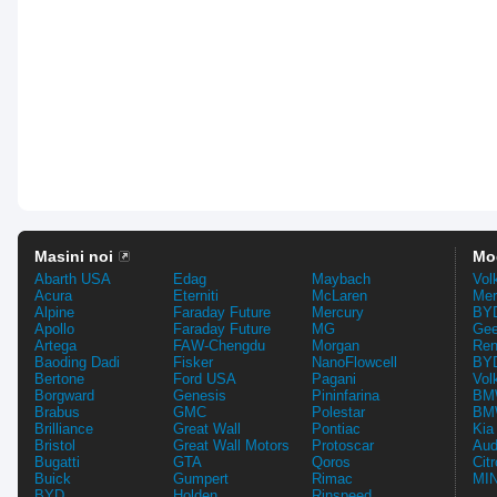
Masini noi
Mo
Abarth USA
Edag
Maybach
Vol
Acura
Eterniti
McLaren
Mer
Alpine
Faraday Future
Mercury
BYD
Apollo
Faraday Future
MG
Gee
Artega
FAW-Chengdu
Morgan
Ren
Baoding Dadi
Fisker
NanoFlowcell
BYD
Bertone
Ford USA
Pagani
Vol
Borgward
Genesis
Pininfarina
BMW
Brabus
GMC
Polestar
BMW
Brilliance
Great Wall
Pontiac
Kia
Bristol
Great Wall Motors
Protoscar
Aud
Bugatti
GTA
Qoros
Cit
Buick
Gumpert
Rimac
MIN
BYD
Holden
Rinspeed