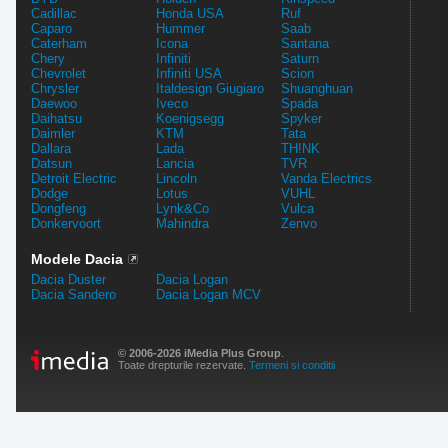
Cadillac
Honda USA
Ruf
Caparo
Hummer
Saab
Caterham
Icona
Santana
Chery
Infiniti
Saturn
Chevrolet
Infiniti USA
Scion
Chrysler
Italdesign Giugiaro
Shuanghuan
Daewoo
Iveco
Spada
Daihatsu
Koenigsegg
Spyker
Daimler
KTM
Tata
Dallara
Lada
TH!NK
Datsun
Lancia
TVR
Detroit Electric
Lincoln
Vanda Electrics
Dodge
Lotus
VUHL
Dongfeng
Lynk&Co
Vulca
Donkervoort
Mahindra
Zenvo
Modele Dacia
Dacia Duster
Dacia Logan
Dacia Sandero
Dacia Logan MCV
© 2006-2026 iMedia Plus Group
.
Toate drepturile rezervate.
Termeni si conditii