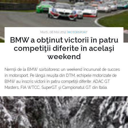
Marti, 08 Mai 2012 |
MOTORSPORT
BMW a obţinut victorii în patru
competiţii diferite în acelaşi
weekend
Nemţii de la BMW sărbătoresc un weekend încununat de succes
în motorsport. Pe lângă reuşita din DTM, echipele motorizate de
BMW au înscris victorii în patru competiţii diferite: ADAC GT
Masters, FIA WTCC, SuperGT şi Campionatul GT din Italia.