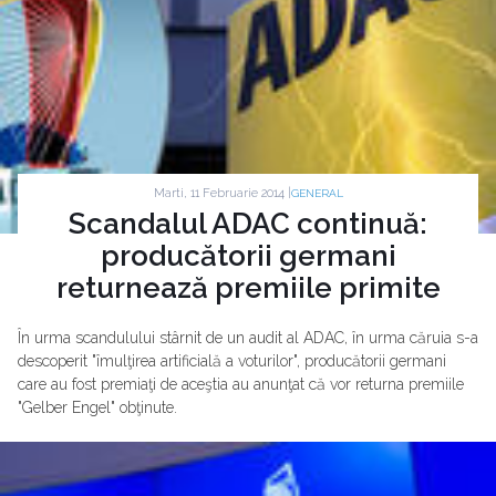
Marti, 11 Februarie 2014 |
GENERAL
Scandalul ADAC continuă:
producătorii germani
returnează premiile primite
În urma scandulului stârnit de un audit al ADAC, în urma căruia s-a
descoperit "îmulţirea artificială a voturilor", producătorii germani
care au fost premiaţi de aceştia au anunţat că vor returna premiile
"Gelber Engel" obţinute.