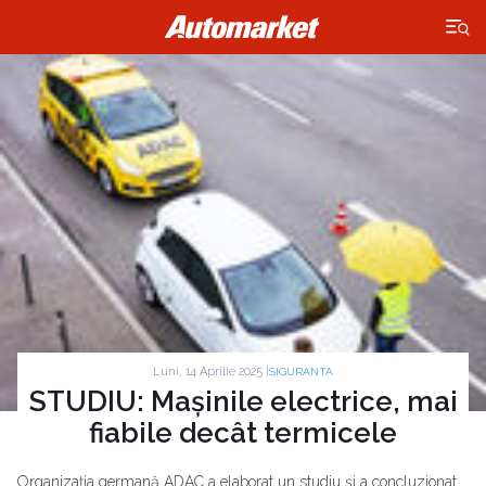
×
Luni, 14 Aprilie 2025 |
SIGURANTA
STUDIU: Mașinile electrice, mai
fiabile decât termicele
Organizația germană ADAC a elaborat un studiu și a concluzionat