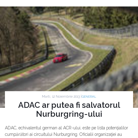
Marti, 12 Noiembrie 2013 |
GENERAL
ADAC ar putea fi salvatorul
Nurburgring-ului
ADAC, echivalentul german al ACR-ului, este pe lista potenţialilor
cumpărători ai circuitului Nurburgring. Oficialii organizaţiei au