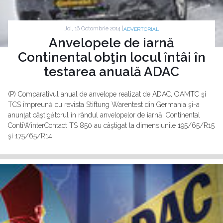
Joi, 16 Octombrie 2014 |
ADVERTORIAL
Anvelopele de iarnă
Continental obţin locul întâi în
testarea anuală ADAC
(P) Comparativul anual de anvelope realizat de ADAC, OAMTC şi
TCS împreună cu revista Stiftung Warentest din Germania şi-a
anunţat câştigătorul în rândul anvelopelor de iarnă: Continental
ContiWinterContact TS 850 au câştigat la dimensiunile 195/65/R15
şi 175/65/R14.