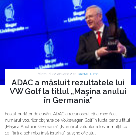
Miercuri, 22 Ianuarie 2014 |
PREMII AUTO
ADAC a măsluit rezultatele lui
VW Golf la titlul „Maşina anului
în Germania”
Fostul purtător de cuvânt ADAC a recunoscut că a modificat
numărul voturilor obţinute de Volkswagen Golf în lupta pentru titlul
„Maşina Anului în Germania”. „Numărul voturilor a fost înmulţit cu
10, fără a schimba însă ierarhia”, susţine oficialul.