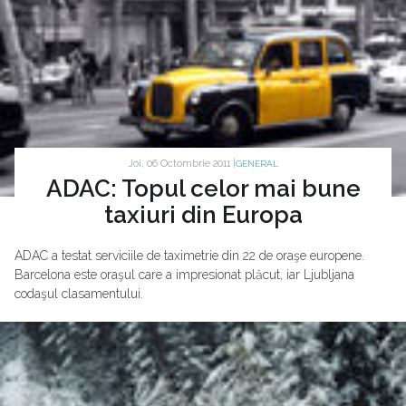
Joi, 06 Octombrie 2011 |
GENERAL
ADAC: Topul celor mai bune
taxiuri din Europa
ADAC a testat serviciile de taximetrie din 22 de oraşe europene.
Barcelona este oraşul care a impresionat plăcut, iar Ljubljana
codaşul clasamentului.