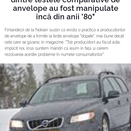
anvelope au fost manipulate
încă din anii '80"
Finlandezii de la Nokian susțin că există o practică a producătorilor
de anvelope de a trimite la teste anvelope "dopate", mai bune decât
cele care se găsesc în magazine. "Toți producătorii au făcut asta,
implicit noi, însă suntem mândri că ieșim în față și cerem
rezolvarea acestei probleme în numele consumatorilor".