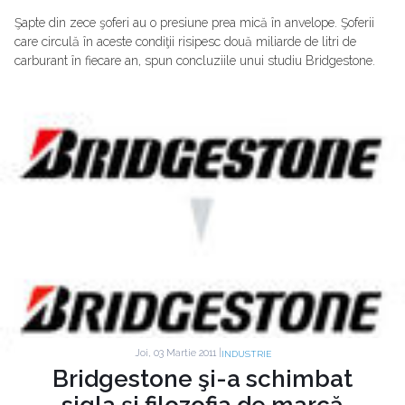
Şapte din zece şoferi au o presiune prea mică în anvelope. Şoferii
care circulă în aceste condiţii risipesc două miliarde de litri de
carburant în fiecare an, spun concluziile unui studiu Bridgestone.
Joi, 03 Martie 2011 |
INDUSTRIE
Bridgestone şi-a schimbat
sigla şi filozofia de marcă