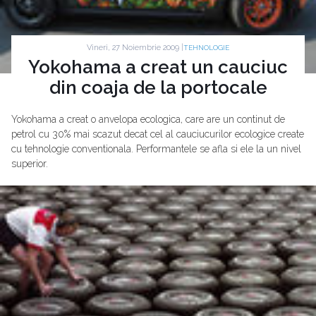
Vineri, 27 Noiembrie 2009 |
TEHNOLOGIE
Yokohama a creat un cauciuc
din coaja de la portocale
Yokohama a creat o anvelopa ecologica, care are un continut de
petrol cu 30% mai scazut decat cel al cauciucurilor ecologice create
cu tehnologie conventionala. Performantele se afla si ele la un nivel
superior.