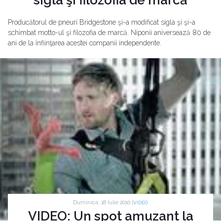
Producătorul de pneuri Bridgestone şi-a modificat sigla şi şi-a
schimbat motto-ul şi filozofia de marcă. Niponii aniversează 80 de
ani de la înfiinţarea acestei companii independente.
Duminica, 18 Iulie 2010 |
VIDEO
VIDEO: Un spot amuzant la