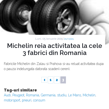
Luni, 05 Ianuarie 2009 |
INTERN
Michelin reia activitatea la cele
3 fabrici din Romania
Fabricile Michelin din Zalau si Prahova si-au reluat activitatea dupa
o pauza indelungata datorata scaderii cererii.
1
2
3
Tag-uri similare
Audi
,
Peugeot
,
Romania
,
Germania
,
studiu
,
Le Mans
,
Michelin
,
motorsport
,
pneuri
,
consum