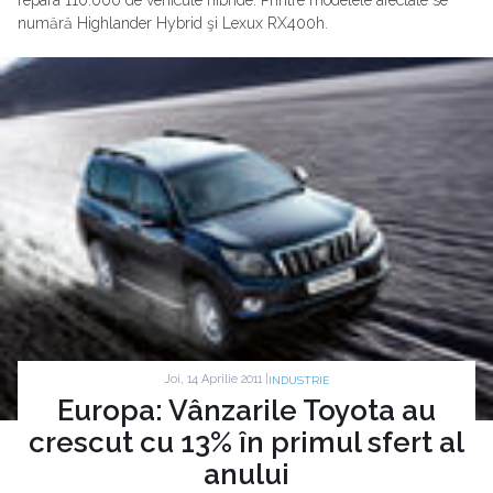
repara 110.000 de vehicule hibride. Printre modelele afectate se
numără Highlander Hybrid şi Lexux RX400h.
Joi, 14 Aprilie 2011 |
INDUSTRIE
Europa: Vânzarile Toyota au
crescut cu 13% în primul sfert al
anului