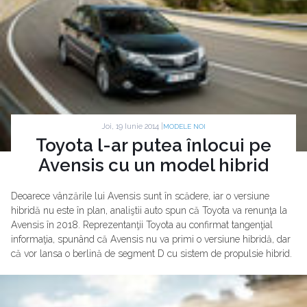
Joi, 19 Iunie 2014 |
MODELE NOI
Toyota l-ar putea înlocui pe
Avensis cu un model hibrid
Deoarece vânzările lui Avensis sunt în scădere, iar o versiune
hibridă nu este în plan, analiştii auto spun că Toyota va renunţa la
Avensis în 2018. Reprezentanţii Toyota au confirmat tangenţial
informaţia, spunând că Avensis nu va primi o versiune hibridă, dar
că vor lansa o berlină de segment D cu sistem de propulsie hibrid.