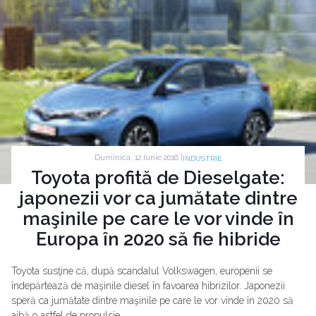
Duminica, 12 Iunie 2016 |
INDUSTRIE
Toyota profită de Dieselgate:
japonezii vor ca jumătate dintre
maşinile pe care le vor vinde în
Europa în 2020 să fie hibride
Toyota susţine că, după scandalul Volkswagen, europenii se
îndepărtează de maşinile diesel în favoarea hibrizilor. Japonezii
speră ca jumătate dintre maşinile pe care le vor vinde în 2020 să
aibă o astfel de propulsie.