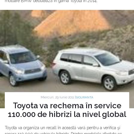
motoare BMW debutează în gama Toyota în 2014.
Miercuri, 29 Iunie 2011 |
SIGURANTA
Toyota va rechema în service
110.000 de hibrizi la nivel global
Toyota va organiza un recall în această vară pentru a verifica şi