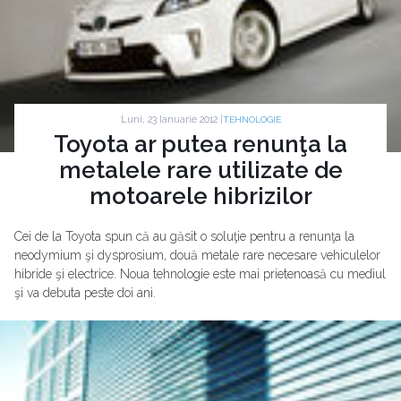
Luni, 23 Ianuarie 2012 |
TEHNOLOGIE
Toyota ar putea renunţa la
metalele rare utilizate de
motoarele hibrizilor
Cei de la Toyota spun că au găsit o soluţie pentru a renunţa la
neodymium şi dysprosium, două metale rare necesare vehiculelor
hibride şi electrice. Noua tehnologie este mai prietenoasă cu mediul
şi va debuta peste doi ani.