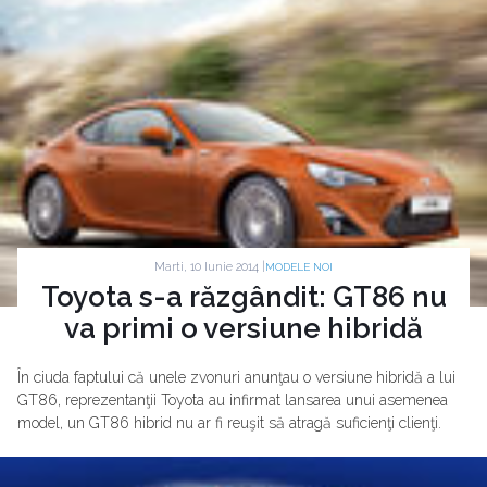
Marti, 10 Iunie 2014 |
MODELE NOI
Toyota s-a răzgândit: GT86 nu
va primi o versiune hibridă
În ciuda faptului că unele zvonuri anunţau o versiune hibridă a lui
GT86, reprezentanţii Toyota au infirmat lansarea unui asemenea
model, un GT86 hibrid nu ar fi reuşit să atragă suficienţi clienţi.