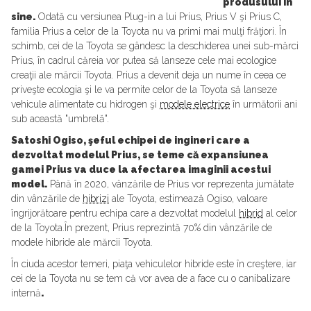
produsului în
sine.
Odată cu versiunea Plug-in a lui Prius, Prius V şi Prius C,
familia Prius a celor de la Toyota nu va primi mai mulţi frăţiori. În
schimb, cei de la Toyota se gândesc la deschiderea unei sub-mărci
Prius, în cadrul căreia vor putea să lanseze cele mai ecologice
creaţii ale mărcii Toyota. Prius a devenit deja un nume în ceea ce
priveşte ecologia şi le va permite celor de la Toyota să lanseze
vehicule alimentate cu hidrogen şi
modele electrice
în următorii ani
sub această "umbrelă".
Satoshi Ogiso, şeful echipei de ingineri care a
dezvoltat modelul Prius, se teme că expansiunea
gamei Prius va duce la afectarea imaginii acestui
model.
Până în 2020, vânzările de Prius vor reprezenta jumătate
din vânzările de
hibrizi
ale Toyota, estimează Ogiso, valoare
îngrijorătoare pentru echipa care a dezvoltat modelul
hibrid
al celor
de la Toyota.În prezent, Prius reprezintă 70% din vânzările de
modele hibride ale mărcii Toyota.
În ciuda acestor temeri, piaţa vehiculelor hibride este în creştere, iar
cei de la Toyota nu se tem că vor avea de a face cu o canibalizare
internă
.