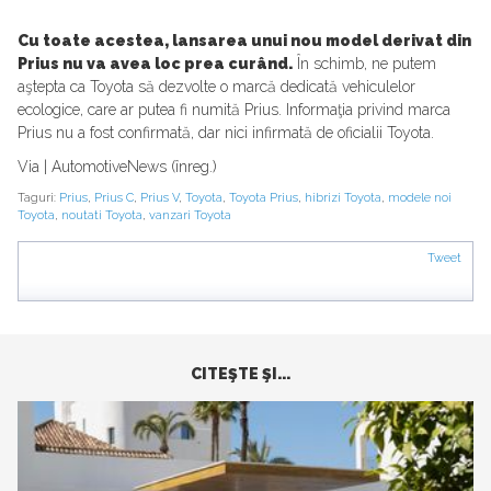
Cu toate acestea, lansarea unui nou model derivat din
Prius nu va avea loc prea curând.
În schimb, ne putem
aştepta ca Toyota să dezvolte o marcă dedicată vehiculelor
ecologice, care ar putea fi numită Prius. Informaţia privind marca
Prius nu a fost confirmată, dar nici infirmată de oficialii Toyota.
Via | AutomotiveNews (înreg.)
Taguri:
Prius
,
Prius C
,
Prius V
,
Toyota
,
Toyota Prius
,
hibrizi Toyota
,
modele noi
Toyota
,
noutati Toyota
,
vanzari Toyota
Tweet
CITEŞTE ŞI...