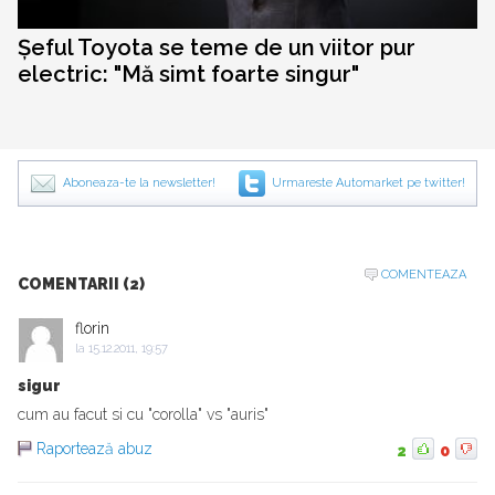
Șeful Toyota se teme de un viitor pur
electric: "Mă simt foarte singur"
Aboneaza-te la newsletter!
Urmareste Automarket pe twitter!
COMENTEAZA
COMENTARII (2)
florin
la
15.12.2011, 19:57
sigur
cum au facut si cu "corolla" vs "auris"
Raportează abuz
2
0