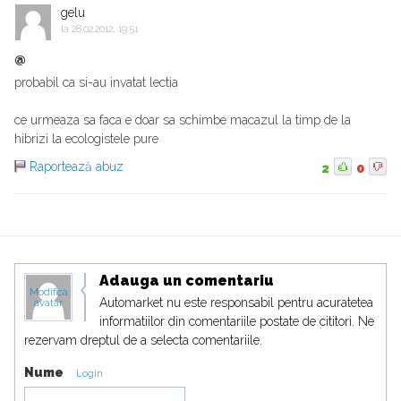
gelu
la
28.02.2012, 19:51
@
probabil ca si-au invatat lectia
ce urmeaza sa faca e doar sa schimbe macazul la timp de la
hibrizi la ecologistele pure
Raportează abuz
2
0
Adauga un comentariu
Modifica
Automarket nu este responsabil pentru acuratetea
avatar
informatiilor din comentariile postate de cititori. Ne
rezervam dreptul de a selecta comentariile.
Nume
Login