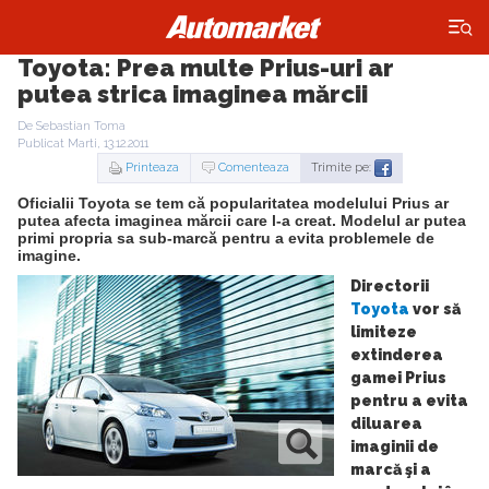
×
Toyota: Prea multe Prius-uri ar
putea strica imaginea mărcii
De Sebastian Toma
Publicat Marti, 13.12.2011
Printeaza
Comenteaza
Trimite pe:
Oficialii Toyota se tem că popularitatea modelului Prius ar
putea afecta imaginea mărcii care l-a creat. Modelul ar putea
primi propria sa sub-marcă pentru a evita problemele de
imagine.
Directorii
Toyota
vor să
limiteze
extinderea
gamei Prius
pentru a evita
diluarea
imaginii de
marcă şi a