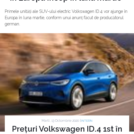
Primele unități ale SUV-ului electric Volkswagen ID.4 vor ajunge în
Europa în luna martie, conform unui anunț făcut de producătorul
german.
Marti, 13 Octombrie 2020 |
INTERN
Prețuri Volkswagen ID.4 1st în