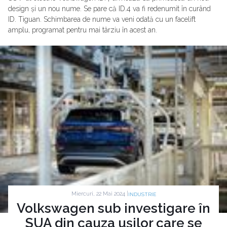
design și un nou nume. Se pare că ID.4 va fi redenumit în curând
ID. Tiguan. Schimbarea de nume va veni odată cu un facelift
amplu, programat pentru mai târziu în acest an.
Miercuri, 22 Mai 2024 |
INDUSTRIE
Volkswagen sub investigare în
SUA din cauza ușilor care se