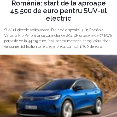
România: start de la aproape
45.500 de euro pentru SUV-ul
electric
SUV-ul electric Volkswagen ID.4 este disponibil și în România.
Varianta Pro Performance cu motor de 204 CP și baterie de 77 kWh
pornește de la 44.119 euro, însă pentru moment, nemții oferă doar
versiunea 1st Edition care crește prețul cu încă 1.360 de euro.