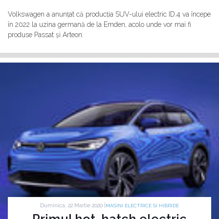
Volkswagen a anunțat că producția SUV-ului electric ID.4 va începe
în 2022 la uzina germană de la Emden, acolo unde vor mai fi
produse Passat și Arteon.
Duminica, 22 Martie 2020 |
MASINI ELECTRICE SI HIBRIDE