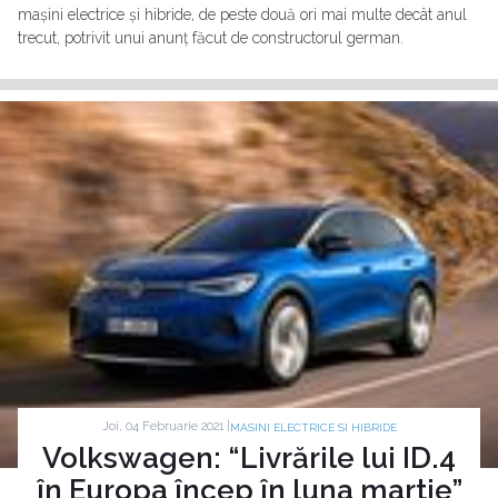
mașini electrice și hibride, de peste două ori mai multe decât anul
trecut, potrivit unui anunț făcut de constructorul german.
Joi, 04 Februarie 2021 |
MASINI ELECTRICE SI HIBRIDE
Volkswagen: “Livrările lui ID.4
în Europa încep în luna martie”