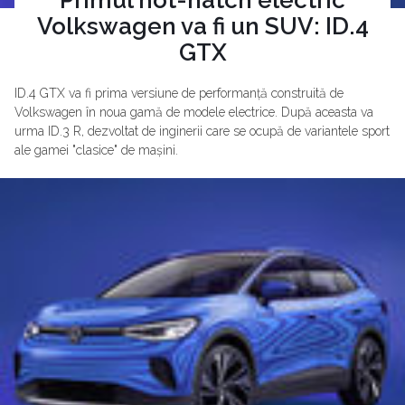
Primul hot-hatch electric
Volkswagen va fi un SUV: ID.4
GTX
ID.4 GTX va fi prima versiune de performanță construită de
Volkswagen în noua gamă de modele electrice. După aceasta va
urma ID.3 R, dezvoltat de inginerii care se ocupă de variantele sport
ale gamei "clasice" de mașini.