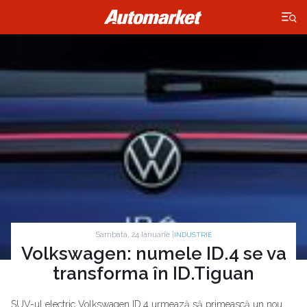
×
Sambata, 24 Ianuarie |
INDUSTRIE
Volkswagen: numele ID.4 se va
transforma în ID.Tiguan
SUV-ul electric Volkswagen ID.4 urmează să primească un nou